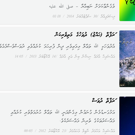
ވެގެންވާކަމަށް ނަބިއްޔާ – صلى الله عليه
ދިސަލަފިއްޔާ
30 ސެޕްޓެމްބަރު 2014
01:18
ޢަރަފާތް (ޙައްޖު) ދުވަހުގެ މަތިވެރިކަން
އެދުވަހަކީ ﷲ ތަޢާލާ މިމަތިވެރި ދީން ފުރިހަމަ ކުރެއްވެވި ދުވަސްވެސްމެއެވެ
އައްޝައިޚް އާދަމް ނިޝާން ބިން ޢަލީ އާދަމް
14 އޮކްޓޯބަރު 2013
14:05
ޢަރަފާތް ދުވަސް
އަޅުގަނޑުމެން ގުނަމުން މިގެންދަނީ ﷲ ތަޢާލާ ޙުރުމަތްތެރި ކުރެއްވި
މައްސަރުތަކުގެ ތެރިން މައްސަރެކެވެ.
އައްޝައިޚް އަޙްމަދު ނާޒިލް މުޙައްމަދު
23 އޮކްޓޯބަރު 2012
00:05