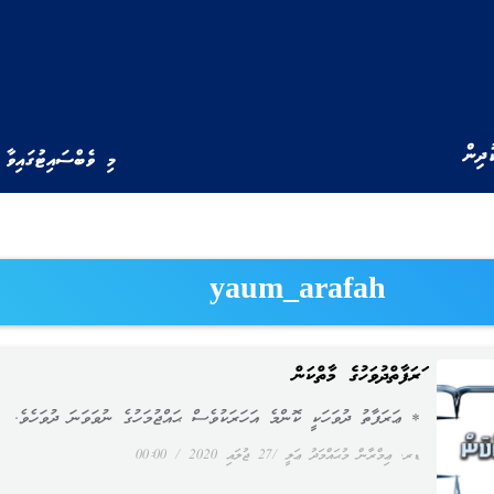
ުދިން
މި ވެބްސައިޓުގައިވާ 
yaum_arafah
ޢަރަފާތްދުވަހުގެ މާތްކަން
* ޢަރަފާތު ދުވަހަކީ ކޮންމެ އަހަރަކުވެސް ޙައްޖުމަހުގެ ނުވަވަނަ ދުވަހެވެ.
ޑރ. ޢިމްރާން މުޙައްމަދު ޢަލީ
27 ޖުލައި 2020
00:00