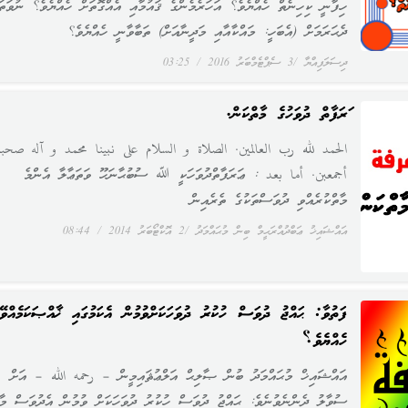
ހިފާނީ ކިހިނެތް ހެއްޔެވެ؟ އަހަރެމެންގެ ޤައުމާއި އެއްގޮތަށް ހެއްޔެވެ؟ ނުވަތަ
ދެޙަރަމަށް (އެބަހީ: މައްކާއާއި މަދީނާއަށް) ތަބާވާނީ ހެއްޔެވެ؟
ދިސަލަފިއްޔާ
3 ސެޕްޓެމްބަރު 2016
03:25
ޢަރަފާތް ދުވަހުގެ މާތްކަން.
الحمد لله رب العالمين. الصلاة و السلام على نبينا محمد و آله صحبه
أجمعبن. أما بعد : ޢަރަފާތްދުވަހަކީ ﷲ ސުބުޙާނަހޫ ވަތަޢާލާ އެންމެ
މާތްކުރެއްވި ދުވަސްތަކުގެ ތެރެއިން
އައްޝައިޚު ޢަބްދުއްރަޙީމް ބިން މުޙައްމަދު
2 އޮކްޓޯބަރު 2014
08:44
ފަތުވާ: ޙައްޖު ދުވަސް ހުކުރު ދުވަހަކަށްވުމުން އެކަމުގައި ޚާއްޞަކަމެއްވޭ
ހެއްޔެވެ؟
އައްޝައިޚް މުޙައްމަދު ބުން ޞާލިޙް އަލްޢުޘައިމީން – رحمه الله – އަށް
ސުވާލު ދެންނެވުނެވެ: ޙައްޖު ދުވަސް ހުކުރު ދުވަހަކަށް ވުމުން އެދުވަސް މާ