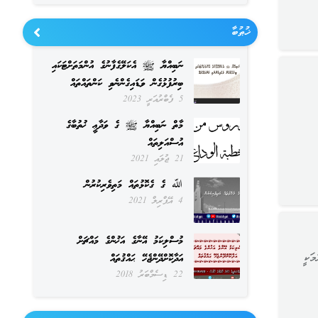
ޚުޠުބާ
ނަބިއްޔާ ﷺ އެކަލޭގެފާނުގެ އުންމަތަށްޓަކައި
ބިރުފުޅުގެން ވަޑައިގެންނެވި ކަންތައްތައް
5 ފެބްރުއަރީ 2023
މާތް ނަބިއްޔާ ﷺ ގެ ވަދާޢީ ޚުތުބާގެ
އުސްއަލިތައް
21 ޖުލައި 2021
ﷲ ގެ ގެކޮޅުތައް މަތިވެރިކުރުން
4 އޭޕްރިލް 2021
މުސްލިކަމު އޭނާގެ އަޚުންގެ މައްޗަށް
މަކީ
އަދާކޮށްދޭންޖެހޭ ޙައްޤުތައް
22 ޑިސެމްބަރު 2018