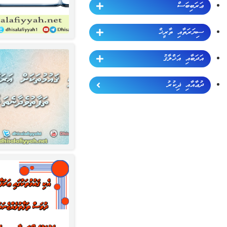
ޢަރަބިބަސް
ސިޔަރަތާއި ތާރީޚް
އަދަބާއި އަޚްލާޤު
ދުޢާއާއި ޛިކުރު