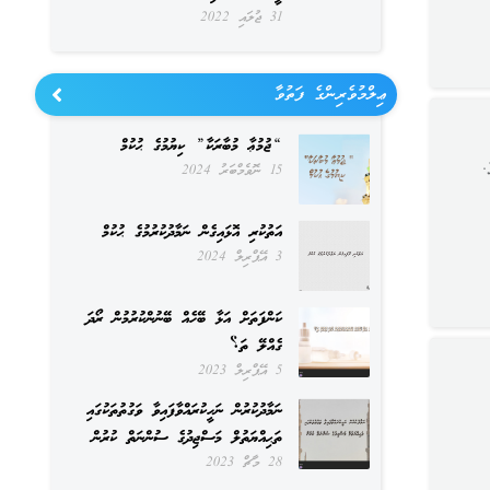
31 ޖުލައި 2022
ޢިލްމުވެރިންގެ ފަތުވާ
“ޖުމުޢާ މުބާރަކާ” ކިޔުމުގެ ޙުކުމް
.
15 ނޮވެމްބަރު 2024
އަތުކުރި އޮޅައިގެން ނަމާދުކުރުމުގެ ޙުކުމް
3 އޭޕްރިލް 2024
ކަންފަތަށް އަޅާ ބޭހެއް ބޭނުންކުރުމުން ރޯދަ
ގެއްލޭ ތަ؟
5 އޭޕްރިލް 2023
ނަމާދުކުރުން ނަހީކުރައްވާފައިވާ ވަގުތުތަކުގައި
ތަޙިއްޔަތުލް މަސްޖިދުގެ ސުންނަތް ކުރުން
28 މާޗް 2023