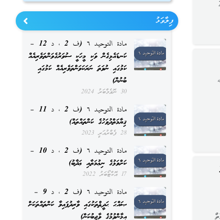
ފިލާވަޅު
مادة التوحيد ٦ (ف 2 ، د 12 –
ކަނޑައެޅިގެން ވަކި މީހަކީ ސުވަރުގެވަންތަވެރިއެއް
ކަމުގައި ނުވަތަ ނަރަކަވަންތަވެރިއެއް ކަމުގައި
ބުނުން)
30 ނޮވެމްބަރު 2024
مادة التوحيد ٦ (ف 2 ، د 11 –
ޤިޔާމަތްދުވަހުގެ ކަންތައްތައް)
28 ފެބްރުއަރީ 2023
مادة التوحيد ٦ (ف 2 ، د 10 –
ކަށްވަޅުގެ ނިޢުމަތާއި ޢަޛާބު)
17 އޮކްޓޯބަރު 2022
مادة التوحيد ٦ (ف 2 ، د 9 –
ޞައްޙަ ޙަދީޘްތަކުގައި ވާރިދުފައިވާ ކަންތައްތަކަށް
ތް
އީމާންވުމުގެ ވާޖިބުކަން)