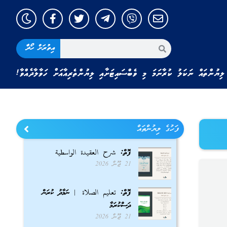
އިތުރަށް ހޯދާ
ލިޔުންތައް ނަކަލު ކުރާނަމަ މި ވެބްސައިޓަށާއި ލިޔުންތެރިއާއަށް ހަވާލާދެއްވާ!
ފަހުގެ ލިޔުންތައް
ފޮތް: شرح العقيدة الواسطية
21 ޖޫން 2026
ފޮތް: تعليم الصلاة | ނަމާދު ކުރަން
ދަސްކުރަމާ
21 ޖޫން 2026