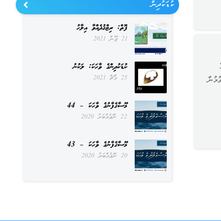
ކުޑަކުދިން
ފޮތް: ރިޒްޤުދެއްވާ އިލާހު
21 ޖޫން 2021
ކުޑަކުދިންގެ ވާހަކަ: ލަކުނު
25 މާޗް 2021
މުން
މޫސާގެފާނުގެ ވާހަކަ – 44
22 ނޮވެމްބަރު 2020
މޫސާގެފާނުގެ ވާހަކަ – 43
20 ނޮވެމްބަރު 2020