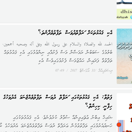
އެކި ޤައުމުތަކަށް ޢަރަފާތްދުވަސް ތަފާތުވެދާނެތަ؟
الحمد لله والصلاة والسلام على رسول الله وعلى آله وصحبه أجمعين. ހ
ބެލުމުގެ ސަބަބުން ރަމަޟާން މަސް ފެށުމާއި ނިންމުމުގައި އެކި ޤައުމުތައް
ތަފާތުވާ ފަދައިން، ޙައްޖުމަސް ފެށުމުގައިވެސް އެކި
ދިސަލަފިއްޔާ
31 އޯގަސްޓް 2017
07:49
ފަތުވާ: އެކި ޤައުމުތަކުގައި ޢަރަފާތް ދުވަސް ތަފާތުވެއްޖެނަމަ އެދުވަހުގެ ރ
ހިފާނީ ކިހިނެތް؟
ޝައިޚް އިބްނު ޢުޘައިމީންއާ ސުވާލު ކުރެވުނެވެ. އެކި ޤައުމުތަކުގައި
ހަނދުއެރުމުގައި ތަފާތުވުމުން ޢަރަފާތް ދުވަސް ތަފާތުވެއްޖެނަމަ އެދުވަހުގެ ރޯ