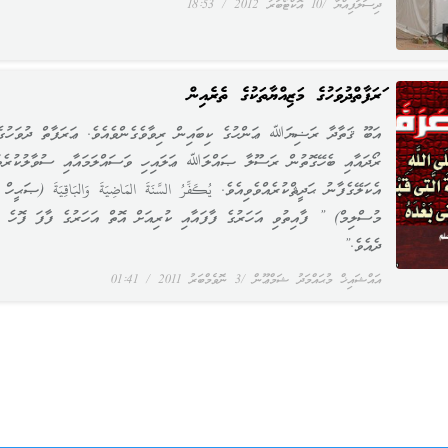
ދިސަލަފިއްޔާ
10 އޮކްޓޯބަރު 2012
18:53
ޢަރަފާތްދުވަހުގެ މަޒިއްޔާތަކުގެ ތެރެއިން
އަބޫ ޤަތާދާ ރަޟިޔަﷲ ޢަންހުގެ ކިބައިން ރިވާވެގެންވެއެވެ. ޢަރަފާތް ދުވަހުގެ
ރޯދައާއި ބެހޭގޮތުން ރަސޫލާ ޞައްލަﷲ ޢަލައިހި ވަސައްލަމައާއި ސުވާލުކުރެވު
އެކަލޭގެފާނު ޙަދީޘްކުރެއްވެވިއެވެ. يُكَفِّرُ السَّنَةَ المَاضِيَةَ وَالبَاقِيَةَ (ޞަޙީހް
މުސްލިމް) ” ފާއިތުވި އަހަރުގެ ފާފައާއި ކުރިއަށް އޮތް އަހަރުގެ ފާފަ ފޮހެ
ދެއެވެ.”
އައްޝައިޚް މުޙައްމަދު ޝަމްޢޫން
3 ނޮވެމްބަރު 2011
01:41