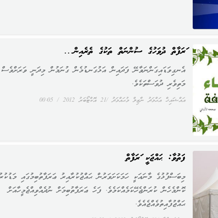
ޢަރަފާތް ދުވަހުގެ ސުންނަތް ތަކުގެ ތެރެއިން…
އެނގިވަޑައިގަންނަވާނޭ ފަދައިން އަޅުގަނޑުމެން ގުނަމުން މިދަނީ ވަރަށްވެސް
މަތިވެރި ދުވަސްތަކެވެ.
އައްޝައިޚް އަޙްމަދު ނާޒިލް މުޙައްމަދު
21 އޮކްޓޯބަރު 2012
00:05
ފަތުވާ: ޙައްޖަކީ ޢަރަފާތް
މިބަސްފުޅުގެ މާނައަކީ ހަމަކަށަވަރުން ޙައްޖުކުރާއިރު ޢަރަފާތުބިމުގައި މަޑުކުރު
ކޮންމެހެން ކުރަންޖެހޭކަމެއްކަމެވެ. ފަހެ ޢަރަފާތުބިމަށް ނުދެއްވިއްޖެމީހާއަށް
ޙައްޖުފާއިތުވެއްޖެއެވެ.