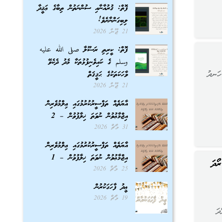
ފޮތް: ޤުރުއާނާއި ސުންނަތުން ތިބާގެ ޢަޤީދާ
ލިބިގަންނާށެވެ!
21 ޖޫން 2026
ފޮތް: ކީރިތި ރަސޫލާ صلى الله عليه
وسلم ގެ ކައިވެނިފުޅުތަކާ މެދު ދެކެވޭ
ަނދު
ވާހަކަތަކުގެ ޙަޤީޤަތް
21 ޖޫން 2026
އާޔަތެއް ތަފްސީރުކުރުމުގައި ޢިލްމުވެރިން
އިޖްމާޢުވުން ނުވަތަ ޚިލާފުވުން – 2
31 މާޗް 2026
އާޔަތެއް ތަފްސީރުކުރުމުގައި ޢިލްމުވެރިން
އިޖްމާޢުވުން ނުވަތަ ޚިލާފުވުން – 1
ޯދަ
25 މާޗް 2026
ޢީދު ފާހަގަކުރުން
19 މާޗް 2026
ދަ