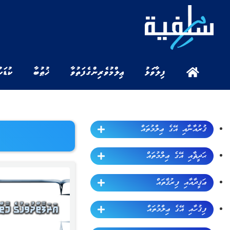
ފިލާވަޅު
ޢިލްމުވެރިންގެ ފަތުވާ
ޚުޠުބާ
ކުޑަކ
ޤުރުއާނާއި އޭގެ ޢިލްމުތައް
ޙަދީޘާއި އޭގެ ޢިލްމުތައް
ޢަޤީދާއާއި ފިރުޤާތައް
ފިޤުހާއި އޭގެ ޢިލްމުތައް