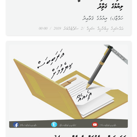
ލިޔުމުގެ ޤަވާޢިދު
ހަމްޒާ(ء) ލިޔުމުގެ ޤަވާޢިދު
އައްޝައިޚު އިބްރާހީމް ޝަމީމް
2 ސެޕްޓެމްބަރު 2019
00:00