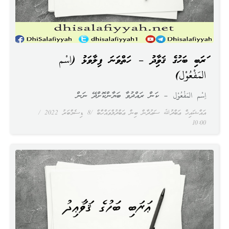
ޢަރަބި ބަހުގެ ޤަވާޢިދު – ހަތްވަނަ ފިލާވަޅު (اِسْم
المَفْعُوْل)
اِسْم المَفْعُوْل – ކަން ރައްދުވާ ބަޔާންކޮށްދޭ ނަން
އައްޝައިޚް ޢަބްދުﷲ ސަޢުދާން ބިން ޢަބްދުލްވައްހާބް
8 ޑިސެމްބަރު 2022
10:00