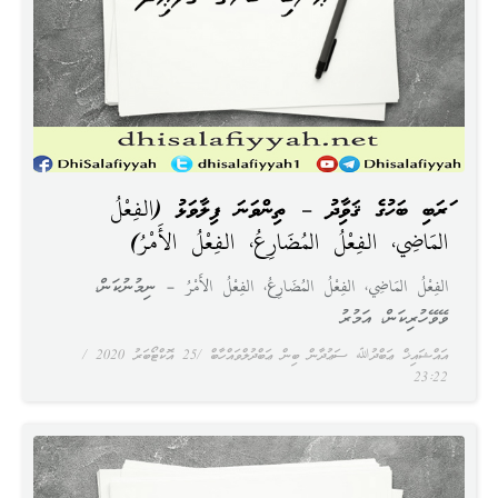
ޢަރަބި ބަހުގެ ޤަވާޢިދު – ތިންވަނަ ފިލާވަޅު (الفِعْلُ
المَاضِي، الفِعْلُ المُضَارِعُ، الفِعْلُ الأَمْرُ)
الفِعْلُ المَاضِي، الفِعْلُ المُضَارِعُ، الفِعْلُ الأَمْرُ – ނިމުނުކަން،
ވޭވޭހުރިކަން، އަމުރު
އައްޝައިޚް ޢަބްދުﷲ ސަޢުދާން ބިން ޢަބްދުލްވައްހާބް
25 އޮކްޓޯބަރު 2020
23:22