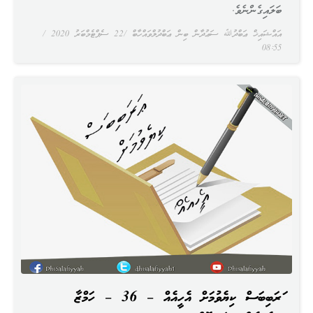
ބަލައިގެންނެވެ.
އައްޝައިޚް ޢަބްދުﷲ ސަޢުދާން ބިން ޢަބްދުލްވައްހާބް
22 ސެޕްޓެމްބަރު 2020
08:55
ޢަރަބިބަސް ކިޔެވުމަށް އެހީއެއް – 36 – ހަމްޒާ