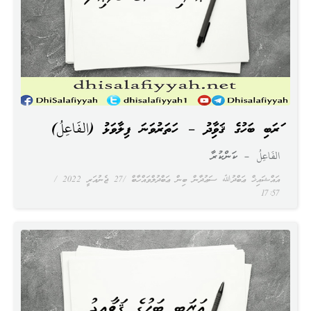
ޢަރަބި ބަހުގެ ޤަވާޢިދު – ހަތަރުވަނަ ފިލާވަޅު (الفَاعِلُ)
الفَاعِلُ – ކަންކުރާ
އައްޝައިޚް ޢަބްދުﷲ ސަޢުދާން ބިން ޢަބްދުލްވައްހާބް
27 ޖެނުއަރީ 2022
17:57