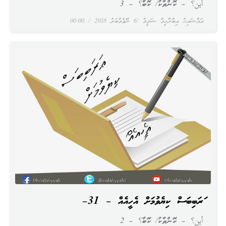
أين؟ – ކޮންތާކު/ ކޮބާ؟ – 3
އައްޝައިޚު އިބްރާހީމް ޝަމީމް
6 ނޮވެމްބަރު 2018
00:00
ޢަރަބިބަސް ކިޔެވުމަށް އެހީއެއް – 31–
أين؟ – ކޮންތާކު/ ކޮބާ؟ – 2