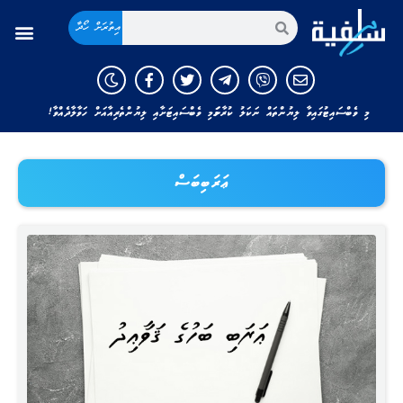
އިތުރަށް ހޯދާ
މި ވެބްސައިޓުގައިވާ ލިޔުންތައް ނަކަލު ކުރާނަމަ މި ވެބްސައިޓަށާއި ލިޔުންތެރިއާއަށް ހަވާލާދެއްވާ!
ޢަރަބިބަސް