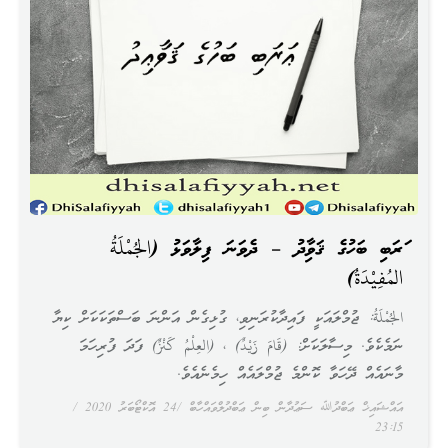
ޢަރަބި ބަހުގެ ޤަވާޢިދު – ދެވަނަ ފިލާވަޅު (الجُمْلَةُ
المُفِيْدَةُ)
الجُمْلَةُ: ޖުމްލައަކީ ފައިދާކުރަނިވި، ގުޅިގެން އަންނަ ބަސްތަކަކަށް ކިޔާ
ނަމެކެވެ. މިސާލަކަށް: (قَامَ زَيْدٌ) ، (العِلْمُ كَنْزٌ) ފަދަ ފުރިހަމަ
މާނައެއް ދޭހަވާ ކޮންމެ ޖުމްލައެއް ހިމެނެއެވެ.
އައްޝައިޚް ޢަބްދުﷲ ސަޢުދާން ބިން ޢަބްދުލްވައްހާބް
24 އޮކްޓޯބަރު 2020
23:15