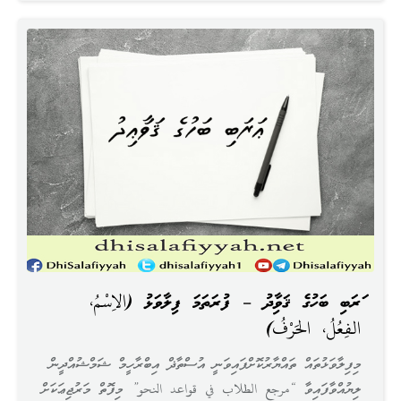
ޢަރަބި ބަހުގެ ޤަވާޢިދު – ފުރަތަމަ ފިލާވަޅު (الاِسْمُ،
الفِعُلُ، الحَرْفُ)
މިފިލާވަޅުތައް ތައްޔާރުކޮށްފައިވަނީ އުސްތާޛް އިބްރާހީމް ޝަމްޝުއްދީން
ލިޔުއްވާފައިވާ “مرجع الطلاب في قواعد النحو” މިފޮތް މަރުޖިޢަކަށް