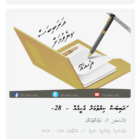
ޢަރަބިބަސް ކިޔެވުމަށް އެހީއެއް – 28–
الأماكن 5- (ތަންތަން)
އައްޝައިޚު އިބްރާހީމް ޝަމީމް
22 އޮކްޓޯބަރު 2018
00:00