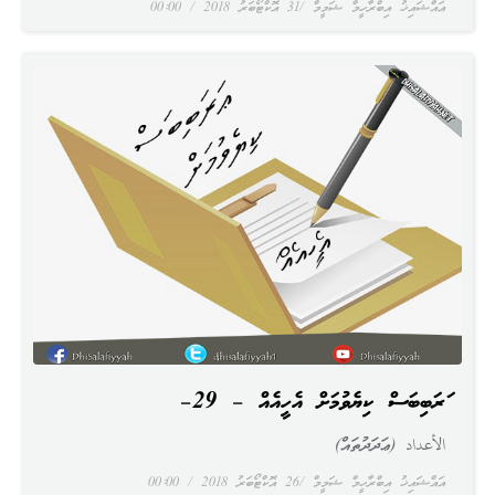
އައްޝައިޚު އިބްރާހީމް ޝަމީމް
31 އޮކްޓޯބަރު 2018
00:00
ޢަރަބިބަސް ކިޔެވުމަށް އެހީއެއް – 29–
الأعداد (ޢަދަދުތައް)
އައްޝައިޚު އިބްރާހީމް ޝަމީމް
26 އޮކްޓޯބަރު 2018
00:00