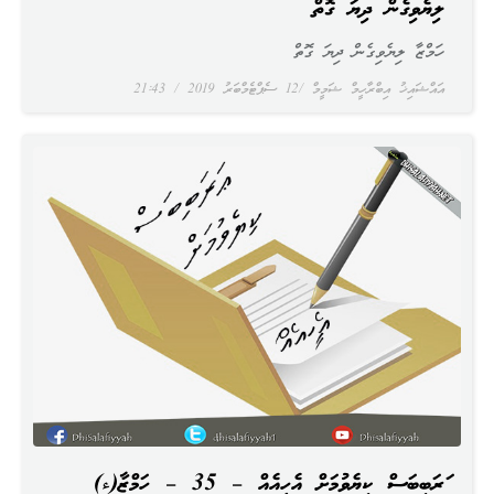
ލިޔެވިގެން ދިޔަ ގޮތް
ހަމްޒާ ލިޔެވިގެން ދިޔަ ގޮތް
އައްޝައިޚު އިބްރާހީމް ޝަމީމް
12 ސެޕްޓެމްބަރު 2019
21:43
ޢަރަބިބަސް ކިޔެވުމަށް އެހީއެއް – 35 – ހަމްޒާ(ء)