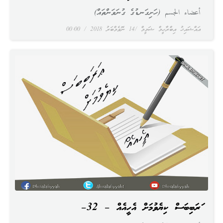
أعضاء الجسم (ހަށިގަނޑުގެ ގުނަވަންތައް)
އައްޝައިޚު އިބްރާހީމް ޝަމީމް
14 ނޮވެމްބަރު 2018
00:00
ޢަރަބިބަސް ކިޔެވުމަށް އެހީއެއް – 32–