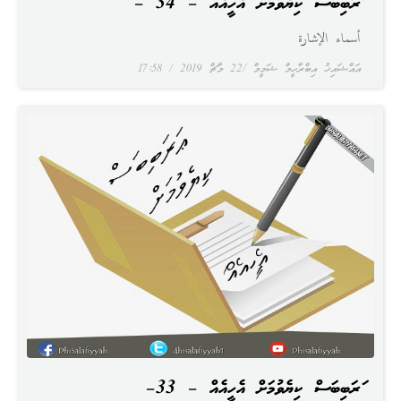
ޢަރަބިބަސް ކިޔެވުމަށް އެހީއެއް – 34 –
أسماء الإشارة
އައްޝައިޚު އިބްރާހީމް ޝަމީމް
22 މާޗް 2019
17:58
ޢަރަބިބަސް ކިޔެވުމަށް އެހީއެއް – 33–