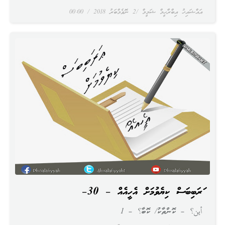
އައްޝައިޚު އިބްރާހީމް ޝަމީމް
2 ނޮވެމްބަރު 2018
00:00
ޢަރަބިބަސް ކިޔެވުމަށް އެހީއެއް – 30–
أين؟ – ކޮންތާކު/ ކޮބާ؟ – 1