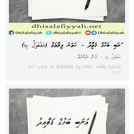
ޢަރަބި ބަހުގެ ޤަވާޢިދު – ހަވަނަ ފިލާވަޅު (مَفْعُوْلٌ بِهِ)
مَفْعُوْلٌ بِهِ – ކަން ރައްދުވާ
އައްޝައިޚް ޢަބްދުﷲ ސަޢުދާން ބިން ޢަބްދުލްވައްހާބް
30 ޖެނުއަރީ 2022
23:35