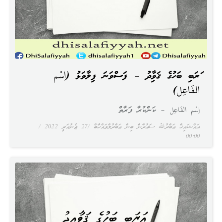
ޢަރަބި ބަހުގެ ޤަވާޢިދު – ފަސްވަނަ ފިލާވަޅު (اِسْم
الفَاعِل)
اِسْم الفَاعِل – ކަންކުރާ ފަރާތް
އައްޝައިޚް ޢަބްދުﷲ ސަޢުދާން ބިން ޢަބްދުލްވައްހާބް
27 ޖެނުއަރީ 2022
00:00