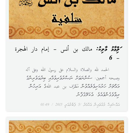
އަލްއިމާމު މާލިކު: مالك بن أنس – إمام دار الهجرة
– 6
الحمد لله والصلاة والسلام على رسول الله وعلى آله
وصبحه أجمعين. ސުންނަތަށް ނަޞްރުވެރިވުމާއި ބިދުޢަވެރިންގެ
މައްޗަށް ހަރުކަށިވެލެއްވުން مُطَّرِّف بن عبد اللهގެ އަރިހުން
ރިވާވެގެންވެއެވެ. އެކަލޭގެފާނު
އައްޝައިޚް މުއުތަމިން އަޙްމަދު
5 ފެބްރުއަރީ 2015
01:49