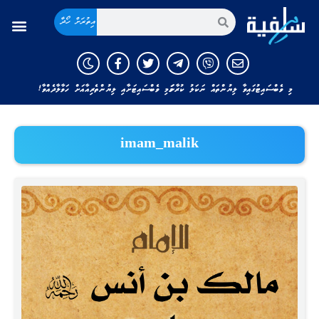
އިތުރަށް ހޯދާ
މި ވެބްސައިޓުގައިވާ ލިޔުންތައް ނަކަލު ކުރާނަމަ މި ވެބްސައިޓަށާއި ލިޔުންތެރިއާއަށް ހަވާލާދެއްވާ!
imam_malik