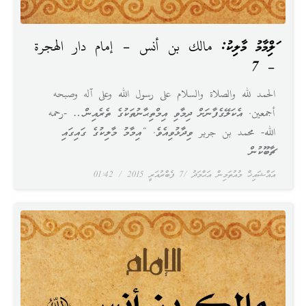
އަލްއިމާމު މާލިކު: مالك بن أنس – إمام دار الهجرة
– 7
الحمد لله والصلاة والسلام على رسول الله وعلى آله وصبحه
أجمعين. އެކަލޭގެފާނަށް ދިމާވި އިމްތިޙާނުތަކުގެ ތެރެއިން… -رحمه
الله- محمد بن جرير ވިދާޅުވިއެވެ. “އިމާމު މާލިކުގެ ގައިގައި
ޗާބޫކުން
އައްޝައިޚް މުއުތަމިން އަޙްމަދު
7 ފެބްރުއަރީ 2015
01:42