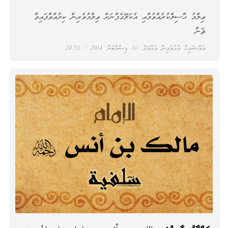
ޢިލްމު ޙާސިލްކުރެއްވުމާއި އެކަލޭގެފާނަށް ޢިލްމުވެރިން ކިޔުއްވާފައިވާ
ޘަނާ
އައްޝައިޚް މުއުތަމިން އަޙްމަދު
11 ޑިސެމްބަރު 2014
20:53