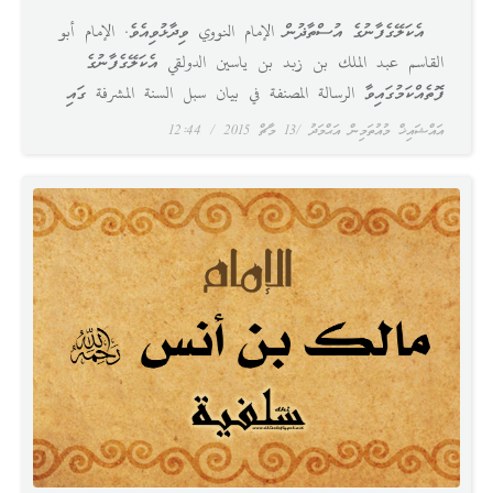
އެކަލޭގެފާނުގެ އުސްތާޛުން الإمام النووي ވިދާޅުވިއެވެ. الإمام أبو
القاسم عبد الملك بن زبد بن ياسين الدولقي އެކަލޭގެފާނުގެ
ފޮތެއްކަމުގައިވާ الرسالة المصنفة في بيان سبل السنة المشرفة ގައި
އައްޝައިޚް މުއުތަމިން އަޙްމަދު
13 މާޗް 2015
12:44