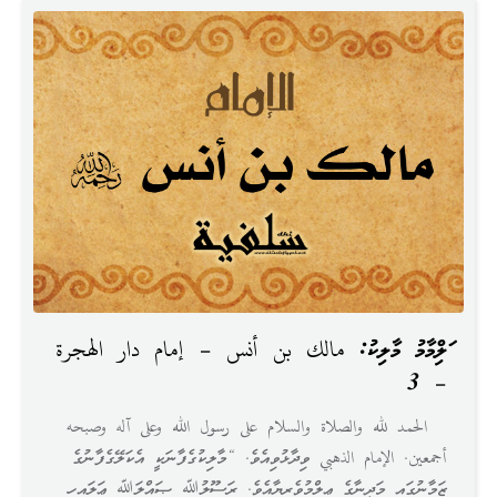
އަލްއިމާމު މާލިކު: مالك بن أنس – إمام دار الهجرة
– 3
الحمد لله والصلاة والسلام على رسول الله وعلى آله وصبحه
أجمعين. الإمام الذهبي ވިދާޅުވިއެވެ. “މާލިކުގެފާނަކީ އެކަލޭގެފާނުގެ
ޒަމާނުގައި މަދީނާގެ ޢިލްމުވެރިޔާއެވެ. ރަސޫލުﷲ ޞައްލަﷲ ޢަލައިހި