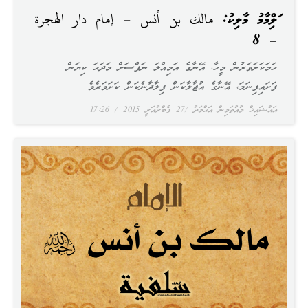
އަލްއިމާމު މާލިކު: مالك بن أنس – إمام دار الهجرة
– 8
ހަމަކަށަވަރުން މީހާ، އޭނާގެ އަމިއްލަ ނަފްސަށް މަދަޙަ ކިޔަން
ފަށައިފިނަމަ، އޭނާގެ އުޖާލާކަން ފިލާދާނެކަން ކަށަވަރެވެ
އައްޝައިޚް މުއުތަމިން އަޙްމަދު
27 ފެބްރުއަރީ 2015
17:26