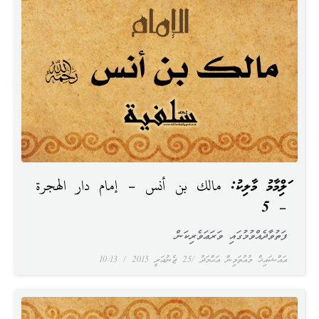
އަލްއިމާމު މާލިކު: مالك بن أنس – إمام دار الهجرة
– 5
ފަތުވާދެއްވުމުގައި ވަރަޢަވެރިކަން
އައްޝައިޚް މުއުތަމިން އަޙްމަދު
25 ޖެނުއަރީ 2015
10:13