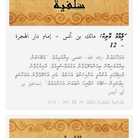
އަލްއިމާމު މާލިކު: مالك بن أنس – إمام دار الهجرة
– 12
އަވަހާރަވުން -رحمه الله– القعنبي ވިދާޅުވިއެވެ. “އެބޭކަލުން
ވިދާޅުވަނިކޮށް ތިމަންކަލޭގެފާނު އަޑުއެއްސެވީމެވެ. މާލިކުގެފާނު
ދުނިޔޭގައި އުޅުއްވީ އަށްޑިހަނުވަ އަހަރެވެ. އަދި އެކަލޭގެފާނު އަވަހާރަވީ
ހިޖުރައިން ސަތޭކަ ހަތްދިހަ ނުވަވަނަ އަހަރުގައެވެ.” إسماعيل بن
أبي أويس
އައްޝައިޚް މުއުތަމިން އަޙްމަދު
28 މާޗް 2015
15:33