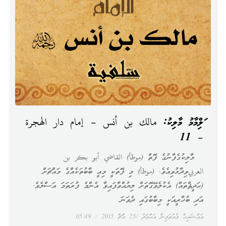
އަލްއިމާމު މާލިކު: مالك بن أنس – إمام دار الهجرة
– 11
މާލިކުގެފާނުގެ ފޮތް (موطأ) القاضي أبو بكر بن
العربيވިދާޅުވިއެވެ. (موطأ) މި ފޮތަކީ މިއީ ބާބުތަކެއްގެ މައްޗަށް
(ޙަދީޘްތައް) އެކުލެވޭގޮތަށް ލިޔުއްވާފައިވާ އެންމެ ފުރަތަމަ އަސްލެވެ.
އަދި ބުޚާރީއަކީ މިބާބުގައި ދެވަނަ
އައްޝައިޚް މުއުތަމިން އަޙްމަދު
25 މާޗް 2015
05:49