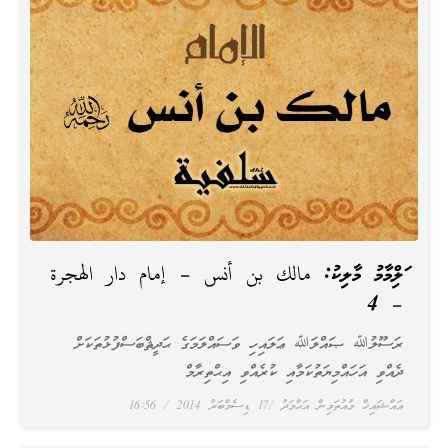
އަލްއިމާމު މާލިކު: مالك بن أنس – إمام دار الهجرة
– 4
ރަސޫލުﷲ ޞައްލަﷲ ޢަލައިހި ވަސައްލަމަގެ ޙަދީޘްބަސްފުޅުތަކަށް
ދެއްވި އަހައްމިޔަތުކަމާއި ކުރެއްވި އިޙްތިރާމް
އައްޝައިޚް މުއުތަމިން އަޙްމަދު
17 ޑިސެމްބަރު 2014
16:56