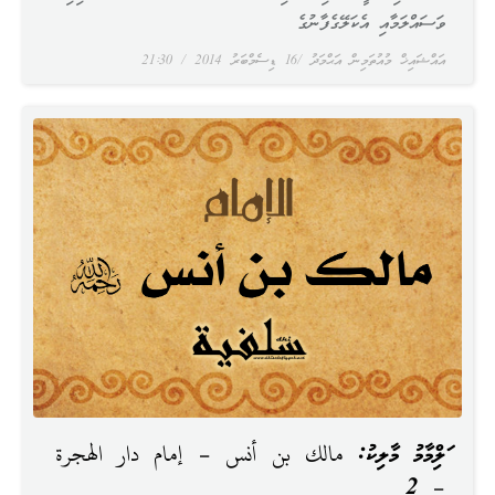
ވަސައްލަމާއި އެކަލޭގެފާނުގެ
އައްޝައިޚް މުއުތަމިން އަޙްމަދު
16 ޑިސެމްބަރު 2014
21:30
އަލްއިމާމު މާލިކު: مالك بن أنس – إمام دار الهجرة
– 2