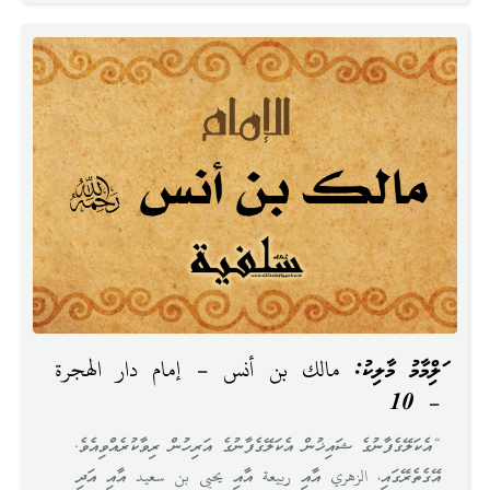
އަލްއިމާމު މާލިކު: مالك بن أنس – إمام دار الهجرة
– 10
“އެކަލޭގެފާނުގެ ޝައިޚުން އެކަލޭގެފާނުގެ އަރިހުން ރިވާކުރެއްވިއެވެ.
އޭގެތެރޭގައި، الزهري އާއި ربيعة އާއި يحيى بن سعيد އާއި އަދި