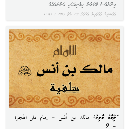
މިނޫންވެސް ބޭކަލުން ހިމެނިވަޑައި ގަންނަވައެވެ.
އައްޝައިޚް މުއުތަމިން އަޙްމަދު
20 މާޗް 2015
12:43
އަލްއިމާމު މާލިކު: مالك بن أنس – إمام دار الهجرة
– 9