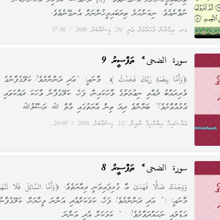
ތިޔަބައިމީހުންނަށް އެނގޭނެތެވެ. [3] ދެންވެސް، ހަމަހިލާ އެހެންނަކުން
ނުވާނެއެވެ. ނިކަންހުރެ ތިޔަބައިމީހުންނަށް އެނގޭނެތެވެ.
ޑރ. ޢިމްރާން މުޙައްމަދު ޢަލީ
26 ޑިސެމްބަރު 2016
17:36
سورة الضحى ގެ ތަފްސީރު 9
﴿وَأَمَّا بِنِعْمَةِ رَبِّكَ فَحَدِّثْ ﴾ މާނައީ: “އަދި ދަންނާށެވެ! ކަލޭގެފާނުގެ
ވެރިރައްބު ދެއްވި ނިޢުމަތުގެ ވާހަކައިން، ފަހެ، ކަލޭގެފާނު ވާހަކަ ދައްކަވައި
އުޅުއްވާށެވެ!” ބަޔާންވެ ދިޔަ ތިން އާޔަތުގައި މާތް ﷲ ރަސޫލުﷲ
އައްޝައިޚް އިބްރާހީމް ޔާމީން
22 ޑިސެމްބަރު 2016
20:05
سورة الضحى ގެ ތަފްސީރު 8
وَوَجَدَكَ ضَالًّا فَهَدَىٰ އާ ގުޅިފައިވަނީ މިއާޔަތެވެ. ﴿وَأَمَّا السَّائِلَ فَلَا تَنْهَ
މާނައީ: :” އަދި ދަންނާށެވެ! ފަހެ، ކަމަކަށްއެދި އަންނަ މީހާޔަށް، ކަލޭގެފާނު
އަޑުލައި ނަހައްދަވާށެވެ! “ ކަމަކަށް އެދި އަންނަ