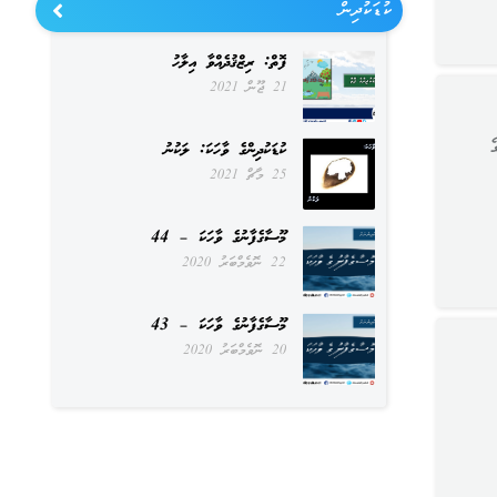
ކުޑަކުދިން
ފޮތް: ރިޒްޤުދެއްވާ އިލާހު
21 ޖޫން 2021
ެ
ކުޑަކުދިންގެ ވާހަކަ: ލަކުނު
25 މާޗް 2021
މޫސާގެފާނުގެ ވާހަކަ – 44
22 ނޮވެމްބަރު 2020
މޫސާގެފާނުގެ ވާހަކަ – 43
20 ނޮވެމްބަރު 2020