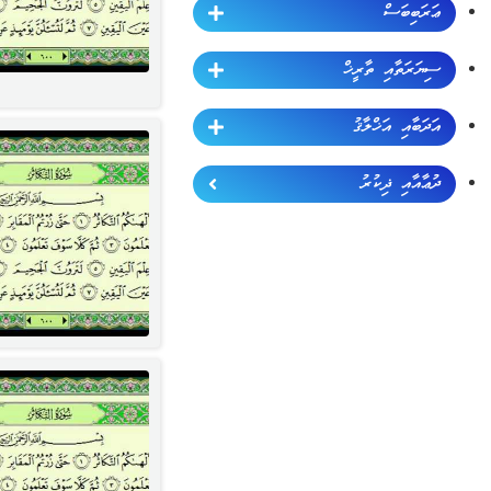
ޢަރަބިބަސް
ސިޔަރަތާއި ތާރީޚް
އަދަބާއި އަޚްލާޤު
ދުޢާއާއި ޛިކުރު