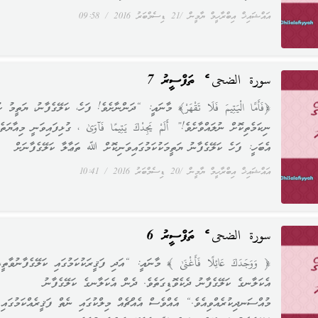
އައްޝައިޚް އިބްރާހީމް ޔާމީން
21 ޑިސެމްބަރު 2016
09:58
سورة الضحى ގެ ތަފްސީރު 7
﴿فَأَمَّا الْيَتِيمَ فَلَا تَقْهَرْ﴾ މާނައީ: “ދަންނާށެވެ! ފަހެ، ކަލޭގެފާނު، ޔަތީމު ކ
ނިކަމެތިކޮށް ނުލައްވާށެވެ!” أَلَمْ يَجِدْكَ يَتِيمًا فَآوَىٰ ، ގުޅިފައިވަނީ މިއާޔަތެ
އެބަހީ: ފަހެ ކަލޭގެފާނު ޔަތީމަކުކަމުގައިވަނިކޮށް ﷲ ތަޢާލާ ކަލޭގެފާނަށް
އައްޝައިޚް އިބްރާހީމް ޔާމީން
20 ޑިސެމްބަރު 2016
10:41
سورة الضحى ގެ ތަފްސީރު 6
﴿ وَوَجَدَكَ عَائِلًا فَأَغْنَىٰ ﴾ މާނައީ: “އަދި ފަޤީރަކުކަމުގައި ކަލޭގެފާނުވާތީ،
އެކަލާނގެ ކަލޭގެފާނު ދެކެވޮޑިގަތެވެ. ދެން އެކަލާނގެ ކަލޭގެފާނު
މުއްސަނދިކުރެއްވިއެވެ.“ އެއްވެސް އެއްޗެއް މިލްކުގައި ނެތް ފަޤީރެއްކަމުގައި