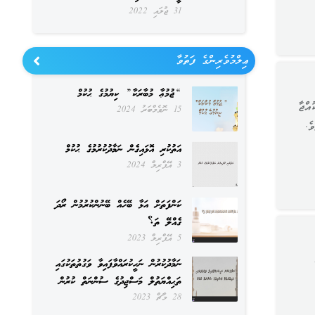
31 ޖުލައި 2022
ޢިލްމުވެރިންގެ ފަތުވާ
“ޖުމުޢާ މުބާރަކާ” ކިޔުމުގެ ޙުކުމް
ުއްޖާ
15 ނޮވެމްބަރު 2024
ވެ.
އަތުކުރި އޮޅައިގެން ނަމާދުކުރުމުގެ ޙުކުމް
3 އޭޕްރިލް 2024
ކަންފަތަށް އަޅާ ބޭހެއް ބޭނުންކުރުމުން ރޯދަ
ގެއްލޭ ތަ؟
5 އޭޕްރިލް 2023
ނަމާދުކުރުން ނަހީކުރައްވާފައިވާ ވަގުތުތަކުގައި
ތަޙިއްޔަތުލް މަސްޖިދުގެ ސުންނަތް ކުރުން
28 މާޗް 2023