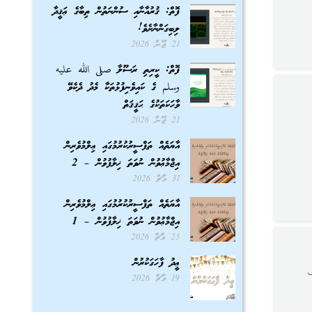
ފޮތް: ޤުރުއާނާއި ސުންނަތުން ތިބާގެ ޢަޤީދާ
ލިބިގަންނާށެވެ!
21 ޖޫން 2026
ފޮތް: ކީރިތި ރަސޫލާ صلى الله عليه
وسلم ގެ ކައިވެނިފުޅުތަކާ މެދު ދެކެވޭ
ވާހަކަތަކުގެ ޙަޤީޤަތް
21 ޖޫން 2026
އާޔަތެއް ތަފްސީރުކުރުމުގައި ޢިލްމުވެރިން
އިޖްމާޢުވުން ނުވަތަ ޚިލާފުވުން – 2
31 މާޗް 2026
އާޔަތެއް ތަފްސީރުކުރުމުގައި ޢިލްމުވެރިން
އިޖްމާޢުވުން ނުވަތަ ޚިލާފުވުން – 1
25 މާޗް 2026
ޢީދު ފާހަގަކުރުން
سَوْفَ
19 މާޗް 2026