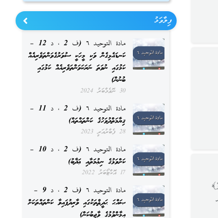
ފިލާވަޅު
مادة التوحيد ٦ (ف 2 ، د 12 –
ކަނޑައެޅިގެން ވަކި މީހަކީ ސުވަރުގެވަންތަވެރިއެއް
ކަމުގައި ނުވަތަ ނަރަކަވަންތަވެރިއެއް ކަމުގައި
ބުނުން)
30 ނޮވެމްބަރު 2024
مادة التوحيد ٦ (ف 2 ، د 11 –
ޤިޔާމަތްދުވަހުގެ ކަންތައްތައް)
28 ފެބްރުއަރީ 2023
مادة التوحيد ٦ (ف 2 ، د 10 –
ކަށްވަޅުގެ ނިޢުމަތާއި ޢަޛާބު)
17 އޮކްޓޯބަރު 2022
رْ﴾
مادة التوحيد ٦ (ف 2 ، د 9 –
ޞައްޙަ ޙަދީޘްތަކުގައި ވާރިދުފައިވާ ކަންތައްތަކަށް
އީމާންވުމުގެ ވާޖިބުކަން)