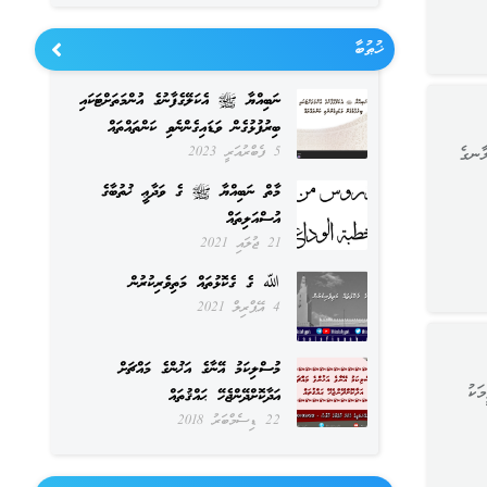
ޚުޠުބާ
ނަބިއްޔާ ﷺ އެކަލޭގެފާނުގެ އުންމަތަށްޓަކައި
ބިރުފުޅުގެން ވަޑައިގެންނެވި ކަންތައްތައް
ލާނގެ
5 ފެބްރުއަރީ 2023
މާތް ނަބިއްޔާ ﷺ ގެ ވަދާޢީ ޚުތުބާގެ
އުސްއަލިތައް
21 ޖުލައި 2021
ﷲ ގެ ގެކޮޅުތައް މަތިވެރިކުރުން
4 އޭޕްރިލް 2021
މުސްލިކަމު އޭނާގެ އަޚުންގެ މައްޗަށް
ަކު
އަދާކޮށްދޭންޖެހޭ ޙައްޤުތައް
22 ޑިސެމްބަރު 2018