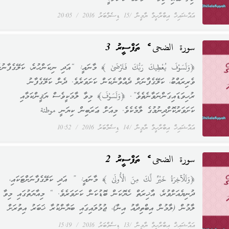
އައްޝައިޚް އިބްރާހީމް ޔާމީން
15 ޑިސެމްބަރު 2016
20:05
سورة الضحى ގެ ތަފްސީރު 3
﴿وَلَسَوْفَ يُعْطِيكَ رَبُّكَ فَتَرْضَىٰ ﴾ މާނައީ: “އަދި ނިކަންހުރެ، ކަލޭގެފާނުގ
ވެރިރައްބު، ކަލޭގެފާނަށް ދެއްވާނެކަން ކަށަވަރެވެ. ދެން ކަލޭގެފާނު
ރުހިވަޑައިގަންނަވާނެތެވެ”. ﴿وَلَسَوْفَ﴾ މިވާ ލާމަކީވެސް ޔަޤީންކަމާއި
ކަށަވަރުކޮށްދިނުމުގެ ލާމެކެވެ. މިއަށް ޢަރަބިން ކިޔަނީ موطئة
އައްޝައިޚް އިބްރާހީމް ޔާމީން
14 ޑިސެމްބަރު 2016
10:52
سورة الضحى ގެ ތަފްސީރު 2
﴿وَلَلْآخِرَةُ خَيْرٌ لَّكَ مِنَ الْأُولَىٰ ﴾ މާނައީ: ” އަދި ކަލޭގެފާނަށްޓަކައި،
ދުނިޔެއަށްވުރެ، އާޚިރަތް ހެޔޮކަން ބޮޑުކަން ކަށަވަރެވެ. “ މިއާޔަތުގައި މިވާ
ލާމުން (ލާމުން އިބްތިދާއު އިން)، ޖުމުލައިގައި ބަޔާންކުރާ ޚަބަރު އިތުރަށް
އައްޝައިޚް އިބްރާހީމް ޔާމީން
13 ޑިސެމްބަރު 2016
15:19