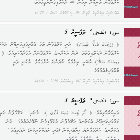
ކަލޭގެފާނު ވަނިކޮށް ތިމަން ﷲ ދެކެވޮޑިގެންނެވީމުއެވެ.
އައްޝައިޚް އިބްރާހީމް ޔާމީން
19 ޑިސެމްބަރު 2016
19:28
سورة الضحى ގެ ތަފްސީރު 5
﴿ وَوَجَدَكَ ضَالًّا فَهَدَىٰ﴾ އަދި ކަލޭގެފާނު މަގު ގެއްލިފައިވަނިކޮށް، އެކަ
ކަލޭގެފާނު ދެކެވޮޑިގަތެވެ. ދެން އެކަލާނގެ ކަލޭގެފާނަށް މަގުދެއްކެވިއެވެ. ﴿
وَوَجَدَكَ ضَالًّا﴾ އެބަހީ: ޢިލްމެއް ނުދަންނަ ޙާލުގައެވެ. އެހެނީ ވަޙީ
ބާއްވައިލެއްވުމުގެ
އައްޝައިޚް އިބްރާހީމް ޔާމީން
16 ޑިސެމްބަރު 2016
14:24
سورة الضحى ގެ ތަފްސީރު 4
ވަޙީކުރެއްވިއެވެ. ﴿ أَلَمْ يَجِدْكَ يَتِيمًا فَآوَىٰ ﴾ މާނައީ: “ކަލޭގެފާނު ޔަތީމ
ކަމުގައިވަނިކޮށް އެކަލާނގެ ކަލޭގެފާނު ދެކެވޮޑިގެން ނުވޭހެއްޔެވެ؟ ދެން
އެކަލާނގެ، ކަލޭގެފާނަށް ހިޔާވެހިކަން (އަދި ރައްކާތެރިކަން) ދެއްވިއެވެ.“
މިތަނުގައި މިވާ ސުވާލުގެ މުރާދަކީ