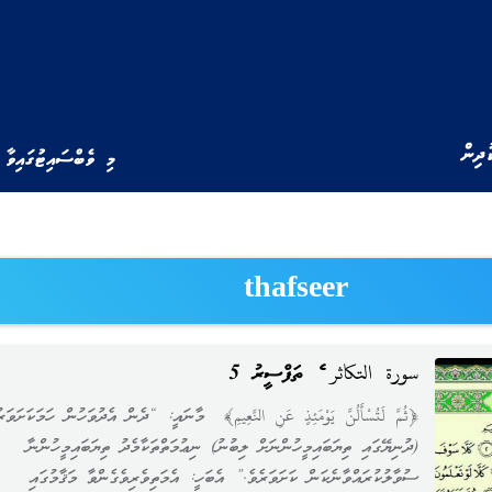
ުދިން
މި ވެބްސައިޓުގައިވާ 
thafseer
سورة التكاثر ގެ ތަފްސީރު 5
﴿ثُمَّ لَتُسْأَلُنَّ يَوْمَئِذٍ عَنِ النَّعِيمِ﴾ މާނައީ: “ދެން އެދުވަހުން ހަމަކަށަވަރ
(ދުނިޔޭގައި ތިޔަބައިމީހުންނަށް ލިބުނު) ނިޢުމަތްތަކާމެދު ތިޔަބައިމީހުންނާ
ސުވާލުކުރައްވާނެކަން ކަށަވަރެވެ.” އެބަހީ: އެމަތިވެރިވެގެންވާ މަޤާމުގައި