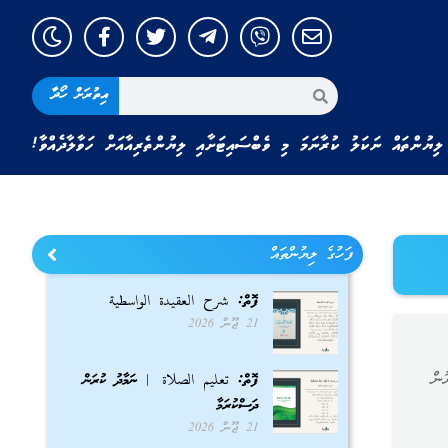
އިތުރަށް ހޯދާ
ލިޔުންތައް ނަކަލު ކުރާނަމަ މި ވެބްސައިޓަށާއި ލިޔުންތެރިއާއަށް ހަވާލާދެއްވާ!
ފަހުގެ ލިޔުންތައް
ފޮތް: شرح العقيدة الواسطية
21 ޖޫން 2026
ުން
ފޮތް: تعليم الصلاة | ނަމާދު ކުރަން
ދަސްކުރަމާ
21 ޖޫން 2026