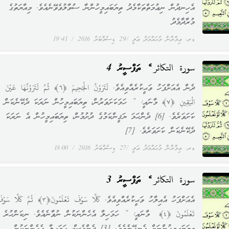
އެހިނދުން ނިޢުމަތްތަކާމެދު ތިޔަބައިމީހުންނާ ސުވާލުވެވޭނެއެވެ. މިއާޔަތުގެ
މުރާދާމެދު
ޑރ. ޢިމްރާން މުޙައްމަދު ޢަލީ
29 ޑިސެމްބަރު 2016
19:41
سورة التكاثر ގެ ތަފްސީރު 4
ދެން އެއަށްފަހު ވަޙީކުރެއްވިއެވެ. لَتَرَوُنَّ الْجَحِيمَ ﴿٦﴾ ثُمَّ لَتَرَوُنَّهَا عَيْنَ
الْيَقِينِ ﴿٧﴾ މާނައީ: ” ހަމަކަށަވަރުން، ތިޔަބައިމީހުން ނަރަކަ ދެކޭނެކަން
ކަށަވަރެވެ. [6] ދެންހަމަ ޔަޤީންކަމުގެ ދުށުމުން، ތިޔަބައިމީހުން އެ ނަރަކަ
ދެކޭނެކަން ކަށަވަރެވެ. [7]
ޑރ. ޢިމްރާން މުޙައްމަދު ޢަލީ
27 ޑިސެމްބަރު 2016
18:00
سورة التكاثر ގެ ތަފްސީރު 3
އެއަށްފަހު އެއިލާހު ވަޙީކުރެއްވިއެވެ. كَلَّا سَوْفَ تَعْلَمُونَ﴿٣﴾ ثُمَّ كَلَّا 
تَعْلَمُونَ ﴿٤﴾ މާނައީ: ” ހަމަހިލާ އެހެންނަކުން ނުވާނެއެވެ. ނިކަންހުރެ