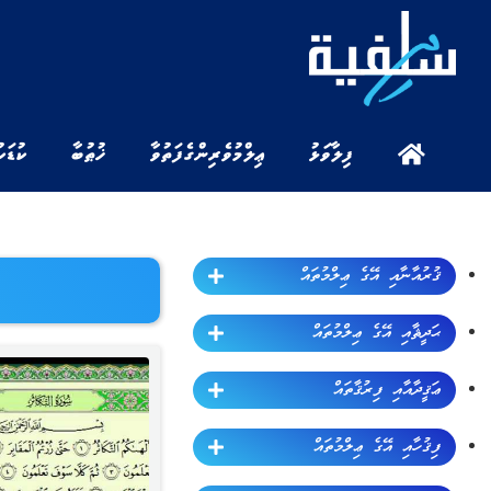
ފިލާވަޅު
ޢިލްމުވެރިންގެ ފަތުވާ
ޚުޠުބާ
ކުޑަކ
ޤުރުއާނާއި އޭގެ ޢިލްމުތައް
ޙަދީޘާއި އޭގެ ޢިލްމުތައް
ޢަޤީދާއާއި ފިރުޤާތައް
ފިޤުހާއި އޭގެ ޢިލްމުތައް