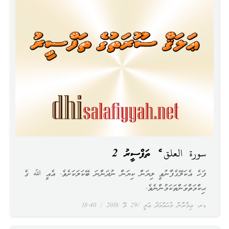
سورة العلق ގެ ތަފްސީރު 2
ފަހެ އެކަލޭގެފާނުވީ ލިޔަން ކިޔަން ނުދަންނަ ބޭކަލަކަށެވެ. އެއީ ﷲ ގެ
ޙިކްމަތްވަންތަކަމުންނެވެ.
ޑރ. ޢިމްރާން މުޙައްމަދު ޢަލީ
29 މޭ 2016
18:40