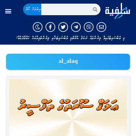
އިތުރަށް ހޯދާ
މި ވެބްސައިޓުގައިވާ ލިޔުންތައް ނަކަލު ކުރާނަމަ މި ވެބްސައިޓަށާއި ލިޔުންތެރިއާއަށް ހަވާލާދެއްވާ!
al_alaq