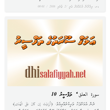
ޑރ. ޢިމްރާން މުޙައްމަދު ޢަލީ
2 ޖުލައި 2016
00:01
سورة العلق ގެ ތަފްސީރު 10
ދެން އެއަށްފަހު ވަޙީކުރެއްވިއެވެ. ﴿أَرَءَيْتَ إِن كَانَ عَلَى الْهُدَى﴾