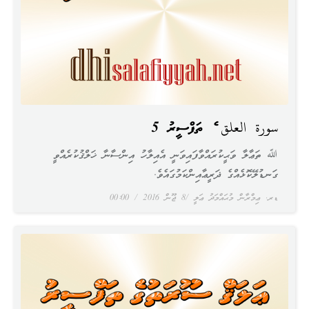
سورة العلق ގެ ތަފްސީރު 5
ﷲ ތަޢާލާ ވަޙީކުރައްވާފައިވަނީ އެއިލާހު އިންސާނާ ޚަލްޤުކުރެއްވީ
ގަނޑުލޭކޮޅެއްގެ ޛަރީޢާއިންކަމުގައެވެ.
ޑރ. ޢިމްރާން މުޙައްމަދު ޢަލީ
8 ޖޫން 2016
00:00