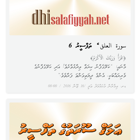
سورة العلق ގެ ތަފްސީރު 6
﴿اقْرَأْ وَرَبُّكَ الْأَكْرَمُ﴾
މާނައީ: “ކަލޭގެފާނު ކިޔަވާ ވިދާޅުވާށެވެ! އަދި ކަލޭގެފާނުގެ
ވެރިރައްބަކީ، އެންމެ ދީލަތިވަންތަ ފަރާތެވެ.”
ޑރ. ޢިމްރާން މުޙައްމަދު ޢަލީ
16 ޖޫން 2016
00:00