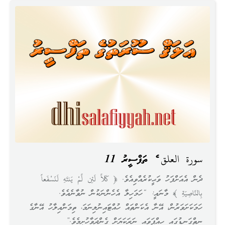
سورة العلق ގެ ތަފްސީރު 11
ދެން އެއަށްފަހު ވަޙީކުރެއްވިއެވެ. ﴿ كَلاَّ لَئِن لَّمْ يَنتَهِ لَنَسْفَعاً
بِالنَّاصِيَةِ ﴾ މާނައީ: “ހަމަހިލާ އެހެންނަކުން ނުވާނެއެވެ.
ހަމަކަށަވަރުން، އޭނާ އެކަންތައް ހުއްޓައިނުލިނަމަ، ތިމަންއިލާހު އޭނާގެ
ނިތްގަނޑުގައި ހިއްޕަވައި ނަރަކަޔަށް ގެންދަވާހުށީމެވެ.”