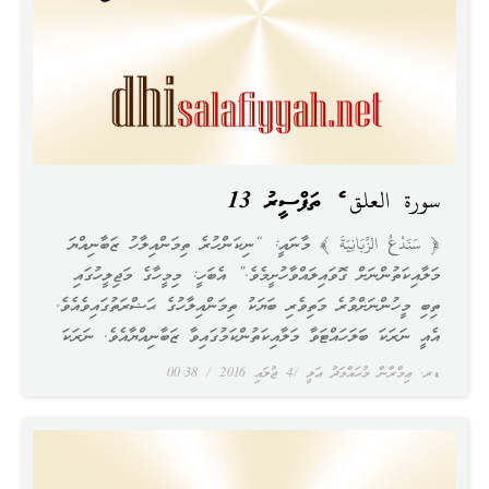
سورة العلق ގެ ތަފްސީރު 13
﴿ سَنَدْعُ الزَّبَانِيَةَ ﴾ މާނައީ: “ނިކަންހުރެ ތިމަންއިލާހު ޒަބާނިއްޔަ
މަލާއިކަތުންނަށް ގޮވައިލައްވާހުށީމެވެ.” އެބަހީ: މިމީހާގެ މަޖިލީހުގައި
ތިބި މީހުންނަށްވުރެ މަތިވެރި ބަޔަކު ތިމަންއިލާހުގެ ޙަޟްރަތުގައިވެއެވެ.
އެއީ ނަރަކަ ބަލަހައްޓަވާ މަލާއިކަތުންކަމުގައިވާ ޒަބާނިއްޔާއެވެ. ނަރަކަ
ޑރ. ޢިމްރާން މުޙައްމަދު ޢަލީ
4 ޖުލައި 2016
00:38