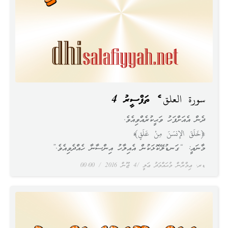
سورة العلق ގެ ތަފްސީރު 4
ދެން އެއަށްފަހު ވަޙީކުރެއްވިއެވެ.
﴿خَلَقَ الإِنسَنَ مِنْ عَلَقٍ﴾
މާނައީ: “ގަނޑުލޭކޮޅަކުން އެއިލާހު އިންސާނާ ހެއްދެވިއެވެ.”
ޑރ. ޢިމްރާން މުޙައްމަދު ޢަލީ
4 ޖޫން 2016
00:00