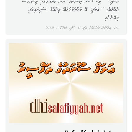
މާނައީ: ” ތިބާ ޚަބަރު ދީބަލާށެވެ! އޭނާ ތެދުމަގުގައި ވީނަމަވެސް
ހެއްޔެވެ. “ އެބަހީ: އޭ މުޚާޠަބުކުރެވޭ މީހާއެވެ. ސަޖިދައިގައި
މިއޮންނެވި
ޑރ. ޢިމްރާން މުޙައްމަދު ޢަލީ
1 ޖުލައި 2016
00:00