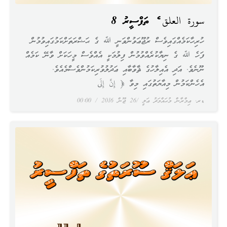
سورة العلق ގެ ތަފްސީރު 8
ހުރިހާކަމެއްގައިވެސް ރުޖޫޢަވުންވަނީ ﷲ ގެ ޙަޟްރަތަށްކަމުގައިވުމުން
ފަހެ ﷲ ގެ ނިޔާކުރެއްވުމުން ފިލުމަކީ އެއްވެސް މީހަކަށް ވާނޭ ކަމެއް
ނޫނެވެ. އަދި އެއިލާހުގެ ޘާވާބާއި ޢަދުލުވުރިކަމުންވެސްމެއެވެ.
އެހެންކަމުން މިއާޔަތުގައި މިވާ ﴿ إِنَّ إِلَى
ޑރ. ޢިމްރާން މުޙައްމަދު ޢަލީ
26 ޖޫން 2016
00:00