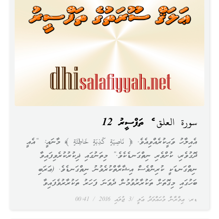
سورة العلق ގެ ތަފްސީރު 12
އެއިލާހު ވަޙީކުރެއްވިއެވެ. ﴿ نَاصِيَةٍ كَذِبَةٍ خَاطِئَةٍ ﴾ މާނައީ: “އެއީ
ދޮގުވެރި، ކުށްވެރި ނިތްގަނޑެކެވެ.” މިތަނުގައި ޛިކުރުކުރެވިފައިވާ
ނިތްގަނޑަކީ ކުރިންވެސް އިޝާރާތްކުރެވުނު ނިތްގަނޑެވެ. (ޢަރަބި
ބަހުގައި މިގޮތަށް ތަކުރާރުވުމުން ދެވަނަ ފަހަރު ތަކުރާރުވެފައިވާ
ޑރ. ޢިމްރާން މުޙައްމަދު ޢަލީ
3 ޖުލައި 2016
00:41