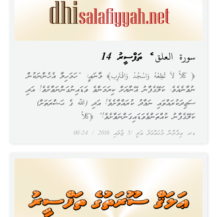
سورة العلق ގެ ތަފްސީރު 14
﴿ كَلاَّ لاَ تُطِعْهُ وَاسْجُدْ وَاقْتَرِب﴾ މާނައީ: “ހަމަހިލާ އެހެންނަކުން
ނުވާނެއެވެ. ކަލޭގެފާނު އޭނާޔަށް ކިޔަމަންވެ ވަޑައިނުގަންނަވާށެވެ! އަދި
ސަޖިދަކުރައްވައި ނަމާދު ކުރައްވާށެވެ! އަދި (ﷲ ގެ ޙަޟްރަތަށް)
ކަލޭގެފާނު ކުއްތަންވެވަޑައިގަންނަވާށެވެ!” ﴿كَلاَّ
ޑރ. ޢިމްރާން މުޙައްމަދު ޢަލީ
5 ޖުލައި 2016
00:24