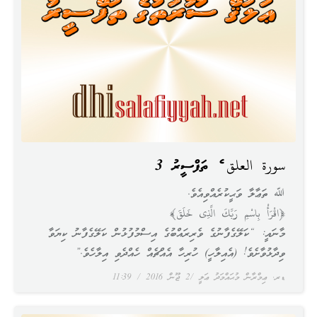
سورة العلق ގެ ތަފްސީރު 3
ﷲ ތަޢާލާ ވަޙީކުރެއްވިއެވެ.
﴿اقْرَأْ بِاسْمِ رَبِّكَ الَّذِى خَلَقَ﴾
މާނައީ: “ކަލޭގެފާނުގެ ވެރިރައްބުގެ އިސްމުފުޅުން ކަލޭގެފާނު ކިޔަވާ
ވިދާޅުވާށެވެ! (އެއިލާހީ) ހުރިހާ އެއްޗެއް ހެއްދެވި އިލާހެވެ.”
ޑރ. ޢިމްރާން މުޙައްމަދު ޢަލީ
2 ޖޫން 2016
11:39