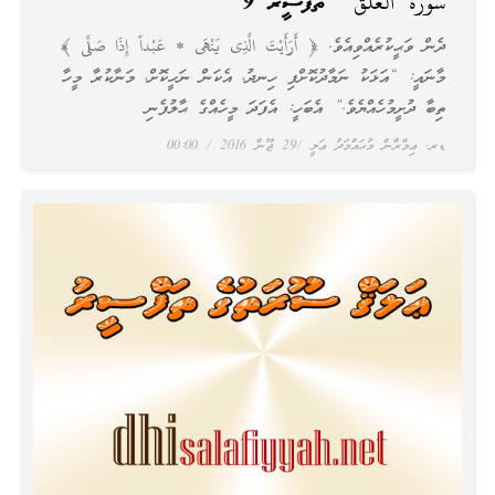
سورة العلق ގެ ތަފްސީރު 9
ދެން ވަޙީކުރެއްވިއެވެ. ﴿ أَرَأَيْتَ الَّذِى يَنْهَى * عَبْداً إِذَا صَلَّى ﴾
މާނައީ: “އަޅަކު ނަމާދުކޮށްފި ހިނދު، އެކަން ނަހީކޮށް، މަނާކުރާ މީހާ
ތިބާ ދުށީމުހެއްޔެވެ.” އެބަހީ: އެފަދަ މީހެއްގެ ޙާލުފެނި
ޑރ. ޢިމްރާން މުޙައްމަދު ޢަލީ
29 ޖޫން 2016
00:00