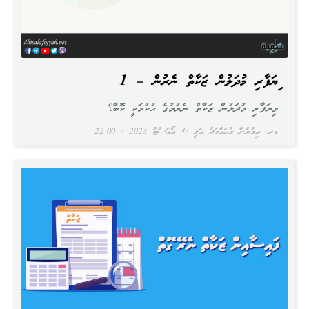
ވިޔަފާރި މުދަލުން ޒަކާތް ނެރުން – 1
ވިޔަފާރި މުދަލުން ޒަކާތް ނެރުމުގެ ޙުކުމަކީ ކޮބާ؟
ޑރ. ޢިމްރާން މުޙައްމަދު ޢަލީ
4 އޯގަސްޓް 2023
22:00