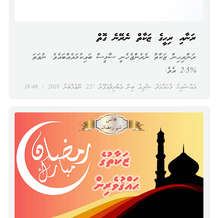
ރަނާއި ރިހީގެ ޒަކާތް ނެރޭނެ ގޮތް
ރަންރިހިން ޒަކާތް ނެރެންޖެހެނީ ސާޅީސް ބައިކުޅައެއްބައެވެ. ނުވަތަ
%2.5 އެވެ.
އައްޝައިޚު މުޙައްމަދު ޝާފިޢު ބިން ޢަބްދިލްޣަފޫރު
22 ނޮވެމްބަރު 2018
18:46