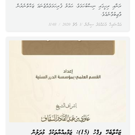
ރަނާއި ރިހީގައި ނިޞާބުހަމަވެ، ޙައުލު ފުރިހަމަވެއްޖެނަމަ ޒަކާތްނެރުން
ވާޖިބުވާނެއެވެ.
އައްޝައިޚް މުޙައްމަދު ސިނާން
1 މާޗް 2020
11:03
ޒަކާތާބެހޭ ފިޤްހު (15): ޖަމްޢިއްޔާތަކުގެ މުދަލުން