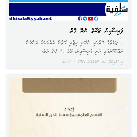
ފައިސާއިން ޒަކާތް ނެރޭ ގޮތް
– ޒަކާތުގެ ގޮތުގައި ނެރޭނީ ހިޖުރީ ގޮތުން އެއްއަހަރު ވަންދެން
ރައްކާކޮށްފައި ހުރި ފައިސާއިން، އޭގެ % 2.5 އެވެ.
ދިސަލަފިއްޔާ
10 ނޮވެމްބަރު 2021
23:09