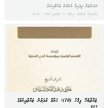
ދަރަންޏަށް ދީފައިވާ މުދަލުން ޒަކާތްދިނުން
އައްޝައިޚް މުޙައްމަދު ސިނާން
27 ޖެނުއަރީ 2020
08:14
ޒަކާތާބެހޭ ފިޤްހު (10): ޙަރާމް މުދަލުން ޒަކާތްދިނުމުގެ
ޙުކުމް