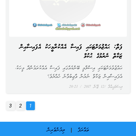
ފަތުވާ: ޙައްޖުވުމަށްޓަކައި ފައިސާ އެއްކުރާމީހަކު އެފައިސާއިން
ޒަކާތް ނެރުމުގެ ޙުކުމް
ޙައްޖުވުމަށްޓަކައި އިސްލާމީ ބޭންކެއްގައި ފައިސާ އެއްކުރަމުންދާ މީހަކު،
އެފައިސާއިން ޒަކާތް ނެރުން ވާޖިބުވާނެ ހެއްޔެވެ؟
ދިސަލަފިއްޔާ
12 ޖޫން 2017
20:21
3
2
1
ތަޢާރަފް
ލިޔުންތެރިން