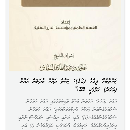
ޒަކާތާބެހޭ ފިޤްހު (12): ޒަކާތް ދައްކާ މުދަލަށް ޙައުލު
(އަހަރު) ހަމަވުމަކީ ކޮބާ؟
ޙައުލު (އަހަރު) ހަމަވުން ޒަކާތް ވާޖިބުވުމުގައި ޙައުލު ހަމަވުން
ޝަރުޠުވެގެންވުން (ޒަކާތް ވާޖިބުވުމަށްޓަކައި) ޙައުލު ހަމަވުން
ޝަރުޠުވެގެންވެއެވެ.([1]) އެއީ؛ ރަނާއި ރިއްސާއި، ނަޢަމްސޫފިންނާއި،
ވިޔަފާރިމުދަލުގައެވެ. ދަލީލުތައް؛ ފުރަތަމައީ؛ އަޘަރުތަކުން (1) ޢަލީ