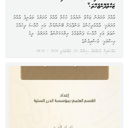
ޒަކާތްދޭންޖެހޭތަ؟
ޢާއްމު މުދަލުން ޒަކާތް ނެރުމުގެ ޙުކުމް ޢާއްމު މުދަލުގެ ތަޢުރީފު ޢާއްމު
މުދަލަކީ: ޢާއްމުމީހުންގެ މަންފާއަށް ބޭނުންކުރާ، ވަކި ޚާއްޞަ މީހެއްގެ
ނުވަތަ ވަކި ޚާއްޞަ ފަރާތެއްގެ މިލްކަކަށްނުވާ މުދަލެވެ. މީގެ
މިސާލަކީ: މުސްލިމުންގެ
އައްޝައިޚް މުޙައްމަދު ސިނާން
23 ފެބްރުއަރީ 2020
08:35