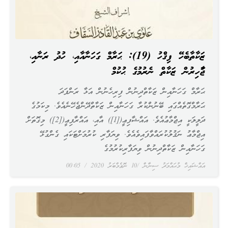
ޒަކާތާބެހޭ ފިޤްހު (19): ޙަރާމް ގަހަނާއާއި، ހުދު ރަނާއި،
ޖަވާހިރުން ޒަކާތް ނެރުމުގެ ޙުކުމް
ޙަރާމް ގަހަނާއިން ޒަކާތްދިނުން ފިރިހެނުން އަޅާ ރަންފަދަ
ޙަރާމްގޮތެއްގައި ބޭނުންކުރާ ގަހަނާއިން ޒަކާތްދޭންޖެހޭނެއެވެ. މިކަމުގެ
ދަލީލަކީ އިޖްމާޢުއެވެ. އައްޝާފިޢީ([1]) އާއި، އައްރާފިޢީ([2]) މިގޮތަށް
އިޖްމާޢު ނަޤުލުކުރައްވާފައިވެއެވެ. ވިޔަފާރި ކުރުމަށްޓަކައި ގެންގުޅޭ
ގަހަނާއިން ޒަކާތްދިނުން ވިޔަފާރިކުރުމުގެ
އައްޝައިޚް މުޙައްމަދު ސިނާން
10 ނޮވެމްބަރު 2020
00:05