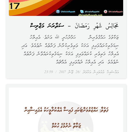
مَجَالِسُ شَهْرِ رَمَضَانَ – ސަތާރަވަނަ މަޖްލިސް
ޒަކާތުގެ ޙައްޤުވެރިން ޙަމްދުހުރީ ﷲ އަށެވެ. އެއިލާހު
ނިކަމެތިކުރައްވައިފި އަޅަކު ވަތިވެރިކުރާނެ ފަރާތެއް ނުވެއެވެ. އަދި
އެއިލާހު މަތިވެރި ކުރައްވައިފި އަޅަކު ނިކަމެތިކުރައްވާނެ ފަރާތެއް
ނުވެއެވެ. އަދި އެއިލާހު ދެއްވައިފި އެއްޗެއް
އައްޝައިޚް މުއުތަމިން އަޙްމަދު
26 ޖޫން 2017
23:59