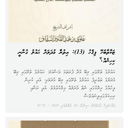
ޒަކާތާބެހޭ ފިޤްހު (13): އިތުރުވާ މުދަލަށް ޙައުލު ގުނާނީ
ކިހިނެއް؟
ޙައުލުގެ ތެރޭގައި ލިބޭ މުދާ ފުރަތަމަ މަސްއަލަ: ޙައުލުގެ ތެރޭގައި ލިބޭ
މުދަލުގެ ތަޢުރީފު ޙައުލުގެ ތެރޭގައި ލިބޭ މުދަލަކީ: އެއީ ކުރިން
މީހެއްގެ މިލްކުގައި ނެތް މުދަލެއް މިލްކުވުމެވެ. އެއީ ރަނާއި
ރިހިކަމުގައިވީނަމަވެސް،
އައްޝައިޚް މުޙައްމަދު ސިނާން
10 ފެބްރުއަރީ 2020
07:53