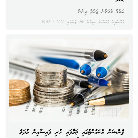
ޙަރާމް މުދަލުން ޒަކާތް ދިނުން
އައްޝައިޚް މުޙައްމަދު ސިނާން
20 ޖެނުއަރީ 2020
19:12
ޕެންޝަން އެކައުންޓުގައި ޖަމާވެފައި ހުރި ފައިސާއިން މުދަލު