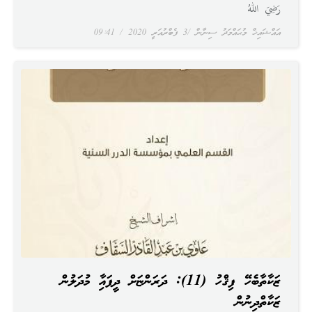
رَضِيَ اللهُ
އައްޝައިޚް މުޙައްމަދު ސިނާން
3 ފެބްރުއަރީ 2020
09:41
ޒަކާތާބެހޭ ފިޤްހު (11): ދަރަންޏަށް ދީފައިވާ މުދަލުން
ޒަކާތްދިނުން