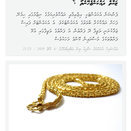
ޒަކާތް ދައްކަންޖެހޭނެތޯ ؟
ޕެންޝަން އެކައުންޓަކީ، އިޖްތިމާޢީ ރައްކާތެރިކަމުގެ ނިޒާމުގައި ހިމެނޭ
ފަހަށް ރައްކާކުރާ ބާވަތުގެ އެކައުންޓެކެވެ. އެ އެކައުންޓަށް ފައިސާ
ޖަމާކުރަނީ ވަޒީފާ ދޭ ފަރާތުން، އެ ފަރާތުގެ ވަޒީފާގައި އުޅޭ
ފަރާތްތަކުގެ މުސާރައިން ކޮންމެ މަހަކުވެސް
އައްޝައިޚު މުޙައްމަދު ޝާފިޢު ބިން ޢަބްދިލްޣަފޫރު
4 މާޗް 2019
21:25