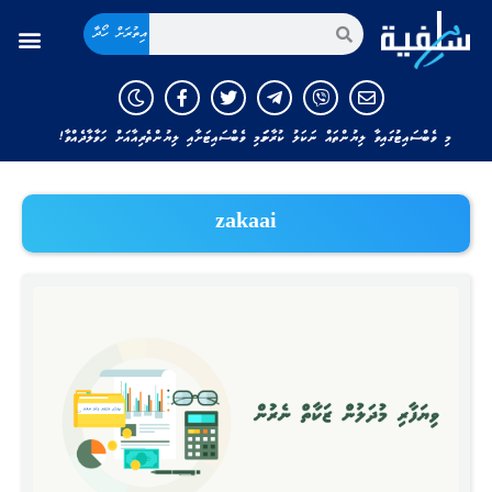
އިތުރަށް ހޯދާ
މި ވެބްސައިޓުގައިވާ ލިޔުންތައް ނަކަލު ކުރާނަމަ މި ވެބްސައިޓަށާއި ލިޔުންތެރިއާއަށް ހަވާލާދެއްވާ!
zakaai