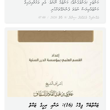
ކަންޒަކީ (މަނާވެގެންވާ) ކަންޒެއް ނޫނެވެ. އެއީ ވަޅުލާއިފައިވާ
ކަންޒެއްވިޔަސް ނުވަތަ ފެންނަގޮތަށްހުރި
އައްޝައިޚް މުޙައްމަދު ސިނާން
9 މާޗް 2020
07:00
ޒަކާތާބެހޭ ފިޤްހު (16): ރަނާއި ރިހީގެ ޒަކާތް