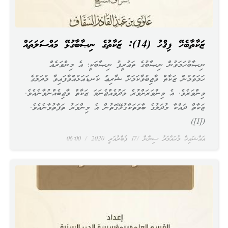
ޒަކާތާބެހޭ ފިޤްހު (14): ޒަކާތުގެ ނިޞާބާގުޅޭ މައްސަލަތައް
ނިޞާބުހަމަވުން ނިޞާބުގެ ތަޢުރީފު ނިޞާބަކީ؛ އެ މިންވަރެއް
ހަމަވުމުން ޒަކާތް ވާޖިބުވާކަމަށް ޝާރިޢު ކަނޑައަޅުއްވާފައިވާ މުދަލުގެ
މިންވަރެވެ. އެ މިންވަރަށްވުރެ މަދުވެއްޖެނަމަ ޒަކާތް ވާޖިބެއްނުވާނެއެވެ.
ޒަކާތް ދައްކާ މުދަލުގެ ބާވަތަކާގުޅޭގޮތުން އެ މިންވަރު ތަފާތުވާނެއެވެ.
([1])
އައްޝައިޚް މުޙައްމަދު ސިނާން
17 ފެބްރުއަރީ 2020
06:00