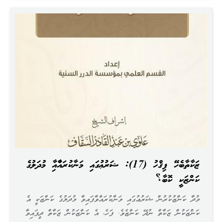
ޒަކާތާބެހޭ ފިޤްހު (17): ޝަރުޢުގައި މަނާކުރައްވާއިވާ މުދަލުގެ
ކަންޒަކީ ކޮބާ؟
މުދާ ކަންޒުކުރުން ޝަރުޢުގައި މަނާކުރައްވާފައިވާ މުދަލުގެ ކަންޒަކީ އެ
ކަންޒަކުން ޒަކާތް ނުދޭ ކަންޒެވެ. ފަހެ، އެ ކަންޒަކުން ޒަކާތް ދީފައިވާ