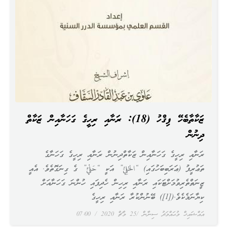
ޒަކާތާބެހޭ ފިޤްހު (18): ރަނާއި ރިހީގެ ގަހަނާއިން ޒަކާތް
ދިނުން
ރަނާއި ރިހީގެ ގަހަނާއިން ޒަކާތްދިނުން ރަނާއި ރިހީގެ ގަހަނާގެ
ތަޢުރީފު (ޢަރަބިބަހުގައި) “الحُلِيُّ” އަކީ “حَلْيٌ” ގެ ގިނަގޮތެވެ. އެއީ
ޒީނަތްތެރިވުމަށްޓަކައި ރަނާއި ރިހިން ހެދިފައި ހުންނަ ގަހަނާއަށް
ކިޔާނަމެކެވެ.([1]) ބޭނުންކުރާ ރަނާއި ރިހީގެ
އައްޝައިޚް މުޙައްމަދު ސިނާން
25 މާޗް 2020
07:00