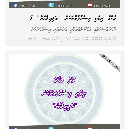
މާތްﷲގެ ރިވެތި އިސްމުފުޅުތަކަށް ”އަލިވިލުމެއް” 5
ފާފަފުއްސެވުމާއި އަފޫކުރެއްވުމާއި ގުޅުންހުރި އިސްމުފުޅުތައް
އައްޝައިޚް މުޙައްމަދު މަޢޫން ޝަރީފް
26 ޑިސެމްބަރު 2018
00:00