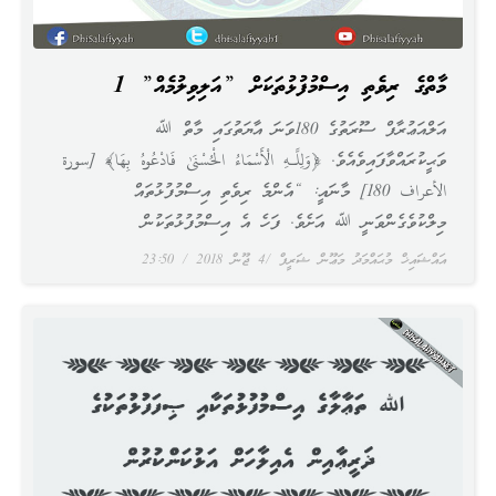
މާތްﷲގެ ރިވެތި އިސްމުފުޅުތަކަށް ”އަލިވިލުމެއް” 1
އަލްއަޢުރާފް ސޫރަތުގެ 180ވަނަ އާޔަތުގައި މާތް ﷲ
ވަޙީކުރައްވާފައިވެއެވެ. ﴿وَلِلَّـهِ الْأَسْمَاءُ الْحُسْنَىٰ فَادْعُوهُ بِهَا﴾ [سورة
الأعراف 180] މާނައީ: “އެންމެ ރިވެތި އިސްމުފުޅުތައް
މިލްކުވެގެންވަނީ ﷲ އަށެވެ. ފަހެ އެ އިސްމުފުޅުތަކުން
އައްޝައިޚް މުޙައްމަދު މަޢޫން ޝަރީފް
4 ޖޫން 2018
23:50