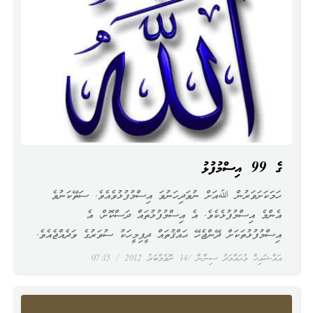
ﷲގެ 99 އިސްމުފުޅު
ހަމަކަށަވަރުން ﷲއަށް ނުވަދިހަނުވަ އިސްމުފުޅުވެއެވެ. ސަތޭކަނުވެ
އެންމެ އިސްމުފުޅެކެވެ. އެ އިސްމުފުޅުތައް ދަސްކޮށް، އެ
އިސްމުފުޅުތަކަށް ދޭންޖެހޭ ޙައްޤުތައް ދީފިމީހަކު ސުވަރުގެ ވަދެއްޖެއެވެ.
އައްޝައިޚް މުޙައްމަދު ސިނާން
14 ނޮވެމްބަރު 2012
07:15