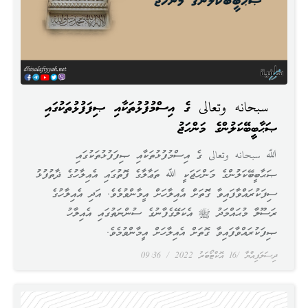
ﷲ سبحانه وتعالى ގެ އިސްމުފުޅުތަކާއި ޞިފަފުޅުތަކުގައި
ޞަޙާބީބޭކަލުންގެ މަންހަޖު
ﷲ سبحانه وتعالى ގެ އިސްމުފުޅުތަކާއި ޞިފަފުޅުތަކުގައި
ޞަޙާބީބޭކަލުންގެ މަންހަޖަކީ ﷲ ތަޢާލާގެ ފޮތުގައި އެއިލާހުގެ ޛާތުފުޅު
ސިފަކުރައްވާފައިވާ ގޮތަށް އެއިލާހަށް އީމާންވުމެވެ. އަދި އެއިލާހުގެ
ރަސޫލާ މުޙައްމަދު ﷺ އެކަލޭގެފާނުގެ ސުންނަތުގައި އެއިލާހު
ޞިފަކުރައްވާފައިވާ ގޮތަށް އެއިލާހަށް އީމާންވުމެވެ.
ދިސަލަފިއްޔާ
16 އޮކްޓޯބަރު 2022
09:36