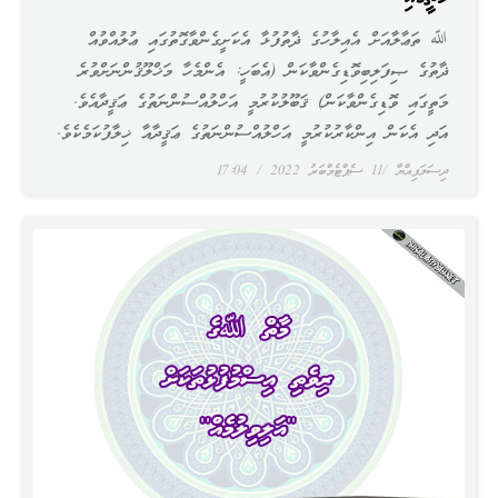
ﷲ ތަޢާލާއަށް އެއިލާހުގެ ޛާތުފުޅާ އެކަށީގެންވާގޮތުގައި ޢުލުއްވުއް
ޛާތުގެ ޞިފަލިބިވޮޑިގެންވާކަން (އެބަހީ: އެންމެހާ މަޚްލޫޤުންނަށްވުރެ
މަތީގައި ވޮޑިގެންވާކަން) ޤަބޫލުކުރުމީ އަހްލުއްސުންނަތުގެ ޢަޤީދާއެވެ.
އަދި އެކަން އިންކާރުކުރުމީ އަހްލުއްސުންނަތުގެ ޢަޤީދާއާ ޚިލާފުކަމެކެވެ.
ދިސަލަފިއްޔާ
11 ސެޕްޓެމްބަރު 2022
17:04