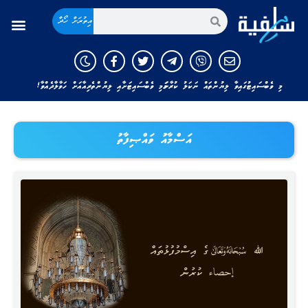
އިތުރަށް ހޯދާ
މި ވެބްސައިޓުގައިވާ ލިޔުންތައް ނަކަލު ކުރާނަމަ މި ވެބްސައިޓަށާއި ލިޔުންތެރިއާއަށް ހަވާލާދެއްވާ!
އަސްމާއު ވައްޞިފާތު