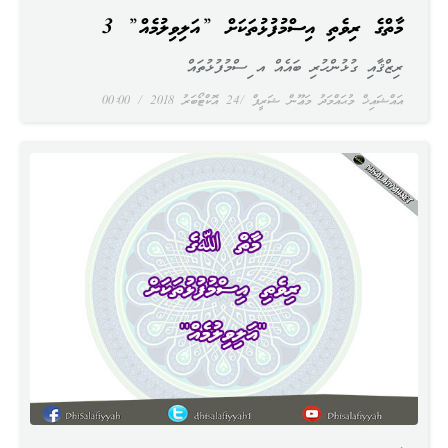
މާތްﷲގެ ރިވެތި އިސްމުފުޅުތަކަށް ”އަލިވިލުމެއް” 3
ރިޒްޤާއި ގުޅުންހުރި ބައެއް އ ިސްމުފުޅުތައް
އައްޝައިޚް މުޙައްމަދު މަޢޫން ޝަރީފް
24 އޮކްޓޯބަރު 2018
00:00