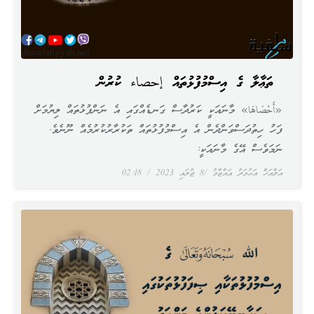
ﷲ ތަޢާލާ ގެ އިސްމުފުޅުތައް إحصاء ކުރުން
«أَحْصَاهَا» މާނައަކީ ކަރުދާސް ގަނޑެއްގައި އެ ނަންފުޅުތައް ލިޔުމަށް
ފަހު ހިތުދަސްވަންދެން އެ އިސްމުފުޅުތައް ތަކުރާރުކުރުމެއް ނޫނެވެ.
ނަމަވެސް އޭގެ މާނައަކީ:
އަލްއަޚް އަޙުމަދު ޢައްޒާމު
8 ޖުލައި 2023
02:18