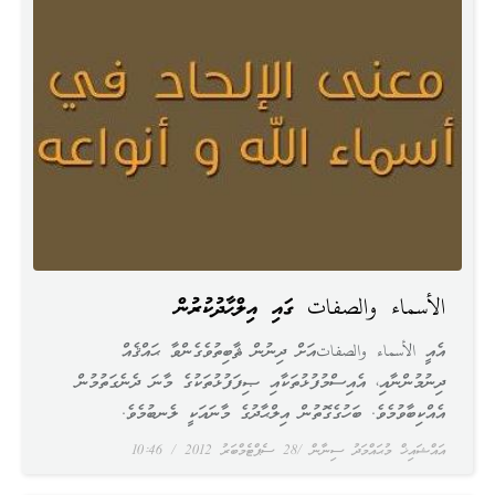
الأسماء والصفات ގައި އިލްޙާދުކުރުން
އެއީ الأسماء والصفاتއަށް ދިނުން ޘާބިތުވެގެންވާ ޙައްޤެއް
ދިނުމުންނާއި، އެއިސްމުފުޅުތަކާއި ޞިފަފުޅުތަކުގެ މާނަ ދެނެގަތުމުން
އެއްކިބާވުމެވެ. ބަހުގެގޮތުން އިލްޙާދުގެ މާނައަކީ ލެނބުމެވެ.
އައްޝައިޚް މުޙައްމަދު ސިނާން
28 ސެޕްޓެމްބަރު 2012
10:46