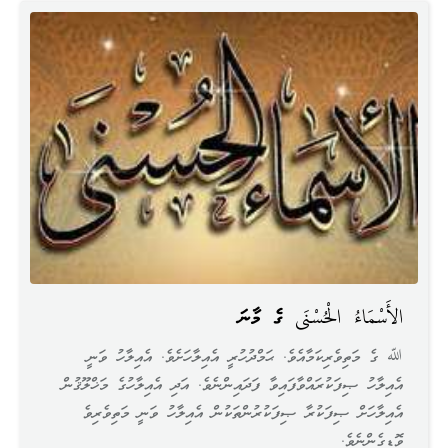
الأَسْمَاءُ الْحُسْنَى ގެ މާނަ
ﷲ ގެ މަތިވެރިކަމާއެވެ. ޙަމްދުހުރީ އެއިލާހަށެވެ. އެއިލާހު ވަނީ
އެއިލާހު ޞިފަކުރައްވާފައިވާ ފަދައިންނެވެ. އަދި އެއިލާހުގެ މަޚްލޫޤުން
އެއިލާހަށް ޞިފަކުރާ ޞިފަކުރުންތަކުން އެއިލާހު ވަނީ މަތިވެރިވެ
ވޮޑިގެންނެވެ.