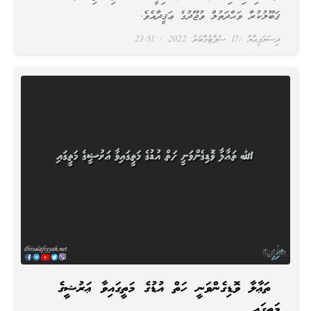
ޤަބޫލުކުރާ ވަޙްދަތުލް ވުޖޫދުގެ ޢަޤީދާއެވެ.
ދިސަލަފިއްޔާ
17 ސެޕްޓެމްބަރު 2022
23:51
ﷲ ތަޢާލާ ވޮޑިގެންވަނީ ހަތް އުޑުގެ މަތީގައިވާ ޢަރުޝީގެ
މަތީގައި