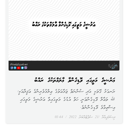
ޢަރުޝީގެ މަތީގައި ވޮޑިގެންވާ ޢާލަމްތަކުގެ ރައްބު
ރަނގަޅު ގޮތަކީ އަދި ސުންނަތް ޖަމާޢަތުގެ ޢިލްމުވެރިންގެ ޢަޤީދާއަކީ:
ﷲ ތަޢާލާ ވޮޑިގެންވަނީ ހަތް އުޑުގެ މަތީގައިވާ ޢަރުޝީގެ މަތީގައި
އިސްތިވާވެ ވޮޑިގެންނެވެ.
ދިސަލަފިއްޔާ
21 ސެޕްޓެމްބަރު 2022
01:44