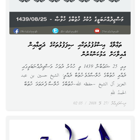
ﷲ ތަޢާލާގެ އިސްމުފުޅުތަކާއި ޞިފަފުޅުތަކުގެ ޛަރީޢާއިން
އެއިލާހަށް އަޅުކަންކުރުން
މިއީ 25 ޝަޢުބާން 1439 ވީ ހުކުރު ދުވަހު މަސްޖިދުއްނަބަވީގައި
ދެއްވި ޚުޠުބާގެ ޚުލާޞާއެވެ.ޚުޠުބާ ދެއްވީ: الشيخ حسين بن عبد
العزيز آل الشيخ –حفظه الله–ޚުޠުބާގެ ޚުލާޞާ:ފުރަތަމަ ޚުޠުބާ
الحمدُ للهِ
ދިސަލަފިއްޔާ
27 މޭ 2018
02:35