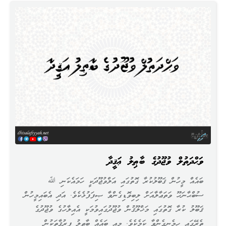
ވަޙްދަތުލް ވުޖޫދުގެ ބާޠިލު ޢަޤީދާ
ބައެއް މީހުން ޤަބޫލުކުރާ ގޮތުގައި އަލްވުޖޫދަކީ ހަމައެކަނި ﷲ
ސުބްޙާނަހޫ ވަތަޢާލާއަށް ލިބިވޮޑިގެންވާ ޞިފަފުޅެކެވެ. އަދި އެބައިމީހުން
ޤަބޫލު ކުރާ ގޮތުގައި މަޚްލޫޤުން ވުޖޫދުގައިވުމަކީ އެއިލާހުގެ ވުޖޫދުގެ
ތެރޭގައި ހިމެނިގެންވާ ކަމެކެވެ. މިއީ ބައެއް ބާޠިލު ފިރުޤާތަކުން