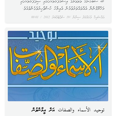
ﷲ ސުބުޙާނަހޫ ވަތަޢާލާގެ އިސްމުފުޅުތަކުގައާއި ޞިފަފުޅުތަކުގައި
މަޚްލޫޤުންނާ އެއްވައްތަރުވުމުން އެއިލާހު ހުސްޠާހިރުވެގެންވެއެވެ.
އައްޝައިޚް މުޙައްމަދު ސިނާން
19 ސެޕްޓެމްބަރު 2012
00:01
توحيد الأسماء والصفات އަށް އީމާންވުން