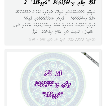
މާތްﷲގެ ރިވެތި އިސްމުފުޅުތަކަށް ”އަލިވިލުމެއް” 2
އެހީއާއި މަދަދުދެއްވުމުގައި އެއިލާހު ދެމިވޮޑިގެންވާކަން ދަލާލަތުކޮށްދޭ
ބައެއް އިސްމުފުޅުތައް އެހީއާއި މަދަދުދެއްވުމުގައި އެއިލާހު
ދެމިވޮޑިގެންވާކަން އަންގައިދޭ ބައެއް އިސްމުފުޅުތަކުގެ ތެރޭގައި المَوْلَى
، النَّصِيرُ ، المُجِيبُ އަދި الفَتَّاحُ ހިމެނެއެވެ. المَوْلَى
އައްޝައިޚް މުޙައްމަދު މަޢޫން ޝަރީފް
18 ޖުލައި 2018
01:05