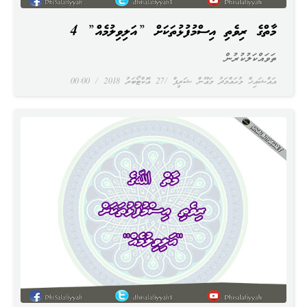
މާތްﷲގެ ރިވެތި އިސްމުފުޅުތަކަށް ”އަލިވިލުމެއް” 4
ތަވައްކަލުކުރުން
އައްޝައިޚް މުޙައްމަދު މަޢޫން ޝަރީފް
27 އޮކްޓޯބަރު 2018
00:00