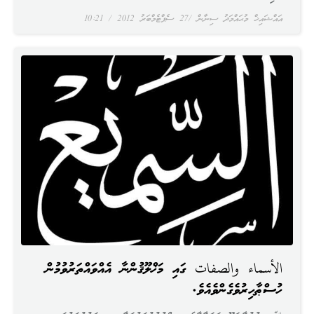
އައްޝައިޚް މުޙައްމަދު ސިނާން
27 ސެޕްޓެމްބަރު 2012
10:21
الأسماء والصفات ގައި މަޚްލޫޤުންނާ އެއްވައްތަރުވުމުން ﷲ
ހުސްޠާހިރުވެގެންވެއެވެ.