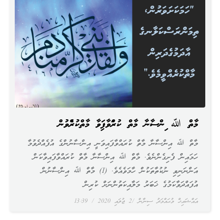
މާތް ﷲ އިންސާނާ މާތް ކުރައްވާފައިވާ މާތްކުރެއްވުން
މާތް ﷲ އިންސާނާ މާތް ކުރައްވާފައިވަނީ އިންސާނުންގެ އުފެއްދެވުމާ
ހަމައިން ފެށިގެންނެވެ. މާތް ﷲ އިންސާނާ މާތް ކުރައްވާފައިވާކަން
އަންނަނިވި ނުކުތާތަކުން ހާމަވެއެވެ. (1) މާތް ﷲ އިންސާނުން
އުފައްދަވާކަމުގެ ޚަބަރު މަލާއިކަތުންނަށް ކުރިން
އައްޝައިޚް މުޙައްމަދު ސިނާން
2 ޖުލައި 2020
13:39