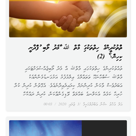
ތުއްތުކުދީންގެ ހިތްތަކުގައި މާތް ﷲ އާމެދު ލޯބި އުފައްދާނީ
ކިހިނެއް؟ (2)
ތުއްތުކުދިންގެ ހިތްތަކުގައި މާތްﷲ އާ މެދު ލޯބިޖެއްސުމަށްޓަކައި
މާތްﷲ ސުބްޙާނަހޫ ވަތަޢާލާގެ ޢިލްމުފުޅު އަޅުގަނޑުމެންނާއެކު
އަބަދުވެސް ވާކަން ކުދިންނަށް ކިޔައިދެވިދާނެއެވެ. އެގޮތުން ކުދިން ކުރާ
ހުރިހާ ކަމެއް އެކަލާނގެ ބައްލަވާ ވޮޑިގެންވާކަން، ކުދިން ދައްކާހާ
އަލް އުޚްތު ޝާނާ ޢަބްދުލްޙަކީމް
3 ޖުލައި 2020
00:03