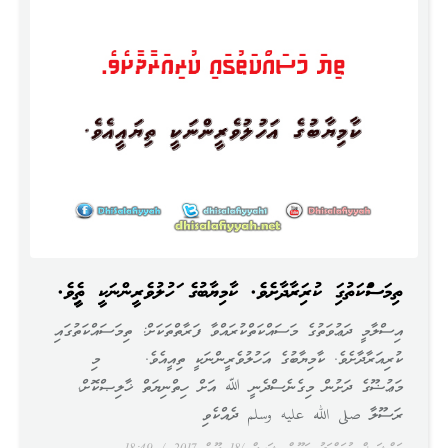
ތިމަސައްކަތުގައި ކުރިއަރާދާށެވެ. ކާމިޔާބުގެ އަހުލުވެރީންނަކީ ތިއީއެވެ.
އިސްލާމީ ދަޢުވަތުގެ މަސައްކަތްކުރައްވާ ފަރާތްތަކަށް: ތިމަސައްކަތުގައި
ކުރިއަރާދާށެވެ. ކާމިޔާބުގެ އަހުލުވެރީންނަކީ ތިއީއެވެ. މި
މަޢުޟޫގެ ދަށުން މިގެނެސްދެނީ ﷲ އަށް ހިތްނިޔަތް ޚާލިޞްކޮށް،
ރަސޫލާ صلى الله عليه وسلم ދެއްކެވި