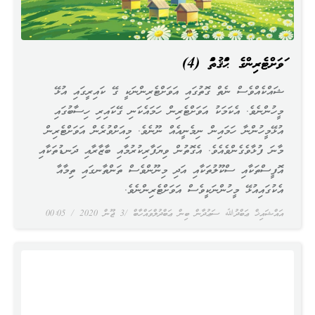
އަވަށްޓެރިންގެ ޙައްޤުތައް (4)
ޝައްކެއްވެސް ނެތް ގޮތުގައި އަވަށްޓެރިންނަކީ ގޭ ކައިރީގައި އުޅޭ
މީހުންނެވެ. އެކަމަކު އަވަށްޓެރިން ހަމައެކަނި ގޭކައިރި ހިސާބުގައި
އުޅޭމީހުންނާ ހަމައިން ނިމެނީއެއް ނޫނެވެ. މިއަށްވުރެން އަވަށްޓެރިން
މާނަ ފުޅާވެގެންވެއެވެ. އެގޮތުން ވިޔަފާރިކުރުމާއި ބާޒާރާއި ދަނޑުތަކާއި
އޮފީސްތަކާއި ސްކޫލުތަކާއި އަދި މިނޫންވެސް ތަންތާނގައި ތިމާއާ
އެކުގައިއުޅޭ މީހުންނަކީވެސް އަވަށްޓެރިންނެވެ.
އައްޝައިޚް ޢަބްދުﷲ ސަޢުދާން ބިން ޢަބްދުލްވައްހާބް
3 ޖޫން 2020
00:05