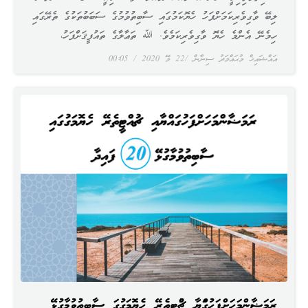
ލިބޭ ވާގިވެރިކަމަށްފަހު ހެޔޮކަމުގައި ސާބިތުވުމުގެ ސަބަބުތަކުގެ ތެރޭގައި
ހިމެނޭ އެންމެ ހެޔޮ ވާގިވެރިކަމެވެ. ﷲ ތަޢާލާގެ ތައުފީޤަށްފަހު،
އައްޝައިޚް މުޙައްމަދު ސިނާން
22 މޭ 2020
00:05
ރަމަޟާންމަހަށްފަހުގައްޔާއި ޗުއްޓީތެރޭ ހެޔޮމަގުގައި ސާބިތުވުމާގުޅޭ