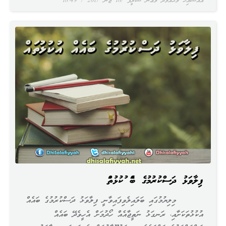
އައްޝައިޚް މުޙައްމަދު މަޢޫން ޝަރީފް
18 ޖޫން 2017
18:49
ފިލާވަޅު ދަސްކުރުމުގެ ބައެއް އުކުޅުތައް
މިލިޔުމުގައި ބަލައިލެވިފައިވާނީ ފިލާވަޅު ދަސްކުރުމުގެ ބައެއް
އުކުޅުތަކަށާއި، ރަނގަޅު ނަތީޖާއެއް ހޯދުމަށް އެހީވެދޭ ބައެއް