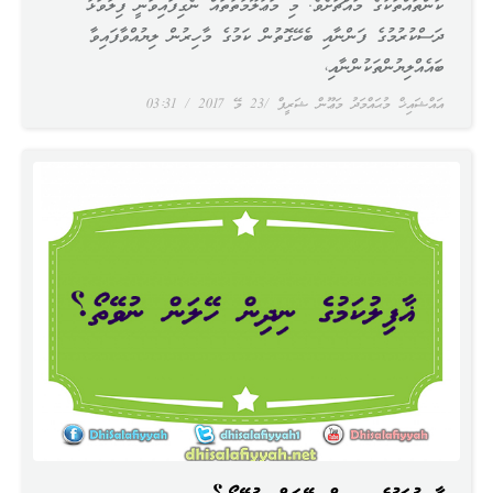
ކަންތައްތަކުގެ މައްޗަށެވެ. މި މަޢުލޫމާތުތައް ނެގިފައިވަނީ ފިލާވަޅު
ދަސްކުރުމުގެ ފަންނާއި ބެހޭގޮތުން ކަމުގެ މާހިރުން ލިޔުއްވާފައިވާ
ބައެއްލިޔުންތަކުންނާއި،
އައްޝައިޚް މުޙައްމަދު މަޢޫން ޝަރީފް
23 މޭ 2017
03:31