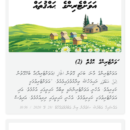
އަވަށްޓެރިންގެ ޙައްޤުތައް (2)
އަވަށްޓެރިންގެ މާނަ: ބަހަވީ ގޮތުން الْجَارِ (އަވަށްޓެރިޔާ)އާ ބެހޭގޮތުން
اِبْنُ مَنْظُوْر ރަޙިމަހުﷲ ވިދާޅުވެފައިވެއެވެ. “އަވަށްޓެރިވުމަކީ
ކައިރިއެވެ. އެހެނީ އަވަށްޓެރިންނަކީ ތިބާއާ ކައިރީގައި އުޅުމެވެ. އަދި
އަވަށްޓެރިވުމަކީ ކައިރިވުމެވެ. އެހެނީ ކައިރީގައި ދިރިއުޅުމެވެ. އަދިވެސް
އައްޝައިޚް ޢަބްދުﷲ ސަޢުދާން ބިން ޢަބްދުލްވައްހާބް
28 މޭ 2020
10:56