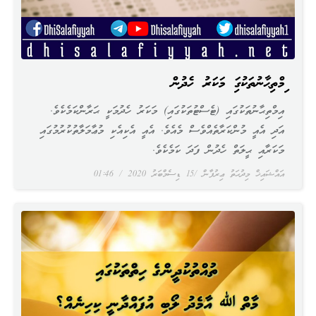
އިމްތިޙާނުތަކުގައި މަކަރު ހެދުން
އިމްތިޙާނުތަކުގައި (ޓެސްޓުތަކުގައި) މަކަރު ހެދުމަކީ ޙަރާންކަމެކެވެ.
އަދި އެއީ މުންކަރާތެއްވެސް މެއެވެ. އެއީ އެކިއެކި މުޢާމަލާތުކުރުމުގައި
މަކަރާއި ޙީލަތް ހެދުން ފަދަ ކަމެކެވެ.
އައްޝައިޚް މިދުޙަތު ޢިރުފާން
15 ޑިސެމްބަރު 2020
01:46