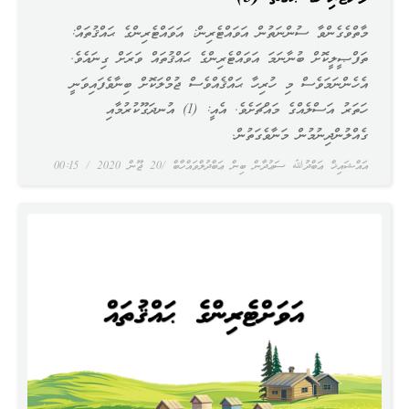
މާތްވެގެންވާ ސުންނަތުން އަވައްޓެރިން: އަވައްޓެރިންގެ ޙައްޤުތައް:
ތަފްޞީލީކޮށް ބުނާނަމަ އަވައްޓެރިންގެ ޙައްޤުތައް ވަރަށް ގިނައެވެ.
އެހެންނަމަވެސް މި ހުރިހާ ޙައްޤެއްވެސް ޖުމްލަކޮށް ބިނާވެފައިވަނީ
ހަތަރު އަސްލެއްގެ މައްޗަށެވެ. އެއީ: (1) އުނދަގޫކުރުމާއި
ގެއްލުންދިނުމުން މަނާވެގަތުން.
އައްޝައިޚް ޢަބްދުﷲ ސަޢުދާން ބިން ޢަބްދުލްވައްހާބް
20 ޖޫން 2020
00:15