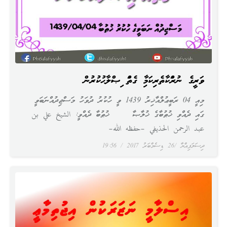
ވަރީގެ ނުރައްކާތެރިކަމާއި ގެތައް އިޞްލާޙުކުރުން
މިއީ 04 ރަބީޢުލްއާޚިރު 1439 ވީ ހުކުރު ދުވަހު މަސްޖިދުއްނަބަވީ
ގައި ދެއްވި ޚުޠުބާގެ ޚުލާޞާ ޚުޠުބާ ދެއްވީ: الشيخ علي بن
عبد الرحمن الحذيفي –حفظه الله–
ދިސަލަފިއްޔާ
26 ޑިސެމްބަރު 2017
19:56