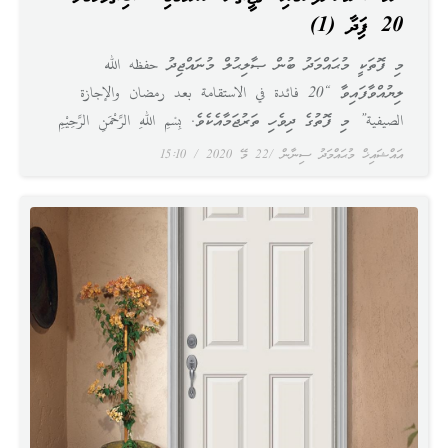
20 ފައިދާ (1)
މި ފޮތަކީ މުޙައްމަދު ބުން ޞާލިޙުލް މުނައްޖިދު حفظه الله
ލިޔުއްވާފައިވާ “20 فائدة في الاستقامة بعد رمضان والإجازة
الصيفية” މި ފޮތުގެ ދިވެހި ތަރުޖަމާއެކެވެ. بِسْمِ اللهِ الرَّحْمَنِ الرَّحِيْمِ
އައްޝައިޚް މުޙައްމަދު ސިނާން
22 މޭ 2020
15:10