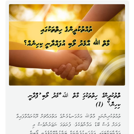
ތުއްތުކުދީންގެ ހިތްތަކުގައި މާތް ﷲ އާމެދު ލޯބި އުފައްދާނީ
ކިހިނެއް؟ (1)
ތުއްތުކުދިންނަކީ މާތްﷲ އަޅުގަނޑުމެންގެ އަތްމައްޗަށް ދޫކުރައްވާފައިވާ
ވަރަށް ވެސް ބޮޑު އަމާނާތެކެވެ. ފުރަތަމަ ނަޒަރުންވެސް މި
އަމާނާތަށްޓަކައި އަޅުގަނޑުމެންނަށް ބަންޑުންކޮށްލެވެނީ ލޯބިން