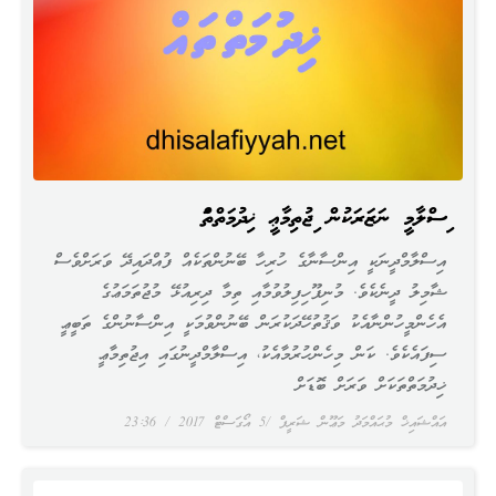
އިސްލާމީ ނަޒަރަކުން އިޖުތިމާޢީ ޚިދުމަތްތައް
އިސްލާމްދީނަކީ އިންސާނާގެ ހުރިހާ ބޭނުންތަކެއް ފުއްދައިދޭ ވަރަށްވެސް
ޝާމިލު ދީނެކެވެ. މުނިފޫހިފިލުވުމާއި ތިމާ ދިރިއުޅޭ މުޖުތަމަޢުގެ
އެހެންމީހުންނާއެކު ވަޤުތުހޭދަކުރަން ބޭނުންވުމަކީ އިންސާނުންގެ ތަބީޢީ
ސިފައެކެވެ. ކަން މިހެންހުރުމާއެކު، އިސްލާމްދީނުގައި އިޖުތިމާޢީ
ޚިދުމަތްތަކަށް ވަރަށް ބޮޑަށް
އައްޝައިޚް މުޙައްމަދު މަޢޫން ޝަރީފް
5 އޯގަސްޓް 2017
23:36