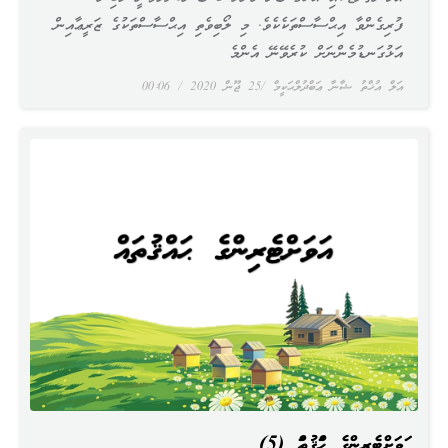
ފުރިގެންވާ އިޙްސާސްތަކެކެވެ. މި ލޯބިވެތި އިޙްސާސްތަކުގެ ޒަރީޢާއިން
އަޅުގަނޑުމެންނަށް ކުރެވޭނޭ އެންމެ
އަލް އުޚްތު ޝާނާ ޢަބްދުލްޙަކީމް
25 ޖޫން 2020
00:06
އަވަށްޓެރިންގެ ޙައްޤުތައް (5)