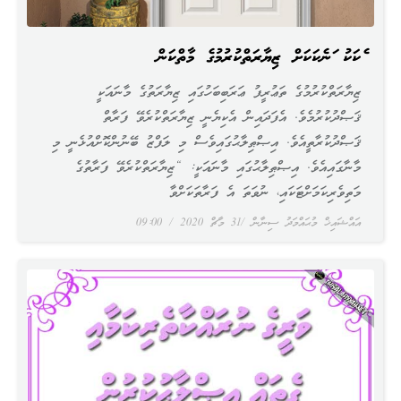
އެކަކު އަނެކަކަށް ޒިޔާރަތްކުރުމުގެ މާތްކަން
ޒިޔާރަތްކުރުމުގެ ތަޢުރީފު ޢަރަބިބަހުގައި ޒިޔާރަތުގެ މާނައަކީ
ޤަޞްދުކުރުމެވެ. އެފަދައިން އެކިޔެނީ ޒިޔާރަތްކުރެވޭ ފަރާތް
ޤަޞްދުކުރާތީއެވެ. އިޞްޠިލާޙުގައިވެސް މި ލަފްޒު ބޭނުންކޮށްއުޅެނީ މި
މާނާގައިއެވެ. އިޞްޠިލާޙުގައި މާނައަކީ: “ޒިޔާރަތްކުރެވޭ ފަރާތުގެ
މަތިވެރިކަމަށްޓަކައި، ނުވަތަ އެ ފަރާތަކަށްވާ
އައްޝައިޚް މުޙައްމަދު ސިނާން
31 މާޗް 2020
09:00