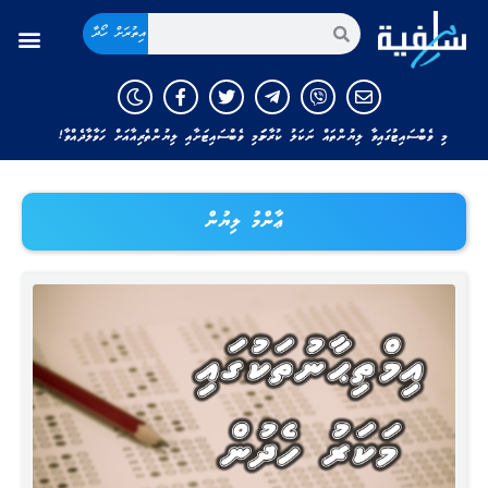
އިތުރަށް ހޯދާ
މި ވެބްސައިޓުގައިވާ ލިޔުންތައް ނަކަލު ކުރާނަމަ މި ވެބްސައިޓަށާއި ލިޔުންތެރިއާއަށް ހަވާލާދެއްވާ!
ޢާންމު ލިޔުން