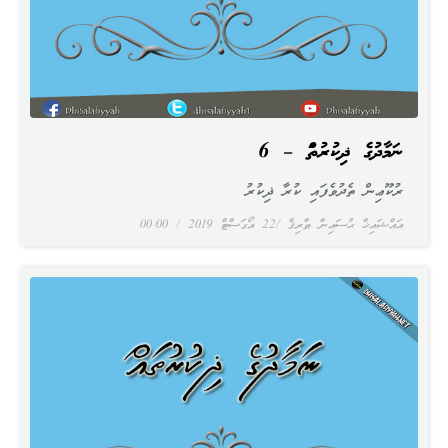
ނަމާދުގެ ޛިކުރުތައް – 6
ރުކޫޢިން ތެދުވެފައި ކުރާ ޛިކުރު
އައްޝައިޚް ޙުސައިން ޠާރިޤް
22 އޯގަސްޓް 2019
00:00