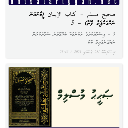
صحيح مسلم – كتاب الإيمان (އީމާންކަން
ނަންގަނެފައިވާ ފޮތް) – 5
3 – އިސްލާމުކަމުގެ ރުކުންތަކާ ބެހޭގޮތުން ސުވާލުކުރުން
ނަންގަނެފައިވާ ބާބު
ދިސަލަފިއްޔާ
28 ޖެނުއަރީ 2021
23:46