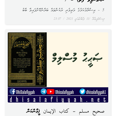
ނަންގަނެފައިވާ ފޮތް) – 7
5 – އިސްލާމުކަމުގެ މަތިވެރި ރުކުންތައް ބަޔާންކޮށްފައިވާ ބާބު
ދިސަލަފިއްޔާ
11 ފެބްރުއަރީ 2021
23:37
صحيح مسلم – كتاب الإيمان (އީމާންކަން