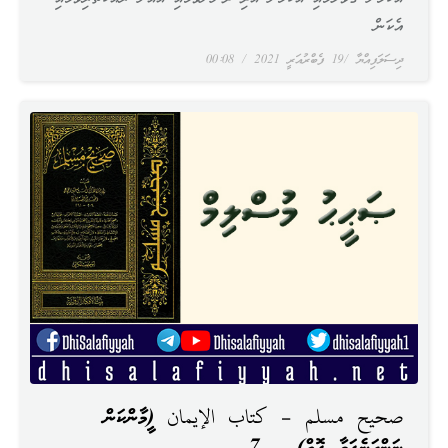
އެކަން
ދިސަލަފިއްޔާ
19 ފެބްރުއަރީ 2021
00:08
صحيح مسلم – كتاب الإيمان (އީމާންކަން