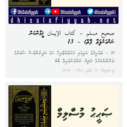
صحيح مسلم – كتاب الإيمان (އީމާންކަން
ނަންގަނެފައިވާ ފޮތް) – 13
10 – ތައުޙީދުގެ މަތީގައި މަރުވެއްޖެމީހާ ހަމަ ޔަޤީނުންވެސް ސުވަރުގެ
ވަންނާނެކަމުގެ ދަލީލު ނަންގަނެފައިވާ ބާބު
ދިސަލަފިއްޔާ
22 ޖުލައި 2021
00:00