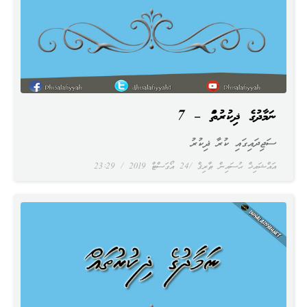
ނަމާދުގެ ޛިކުރުތައް – 7
ސަޖިދައިގައި ކުރާ ޛިކުރު
އައްޝައިޚް ޙުސައިން ޠާރިޤް
24 އޯގަސްޓް 2019
23:29