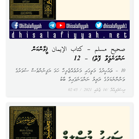
صحيح مسلم – كتاب الإيمان (އީމާންކަން
ނަންގަނެފައިވާ ފޮތް) – 12
10 – ތައުޙީދުގެ މަތީގައި މަރުވެއްޖެމީހާ ހަމަ ޔަޤީނުންވެސް ސުވަރުގެ
ވަންނާނެކަމުގެ ދަލީލު ނަންގަނެފައިވާ ބާބު
ދިސަލަފިއްޔާ
14 ޖުލައި 2021
02:45