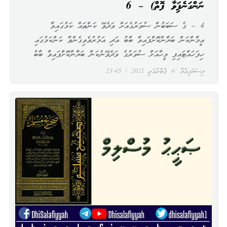
ނަންގަނެފައިވާ ފޮތް) – 6
4 – ގެ ސަބަބުން ސުވަރުގެއަށް ވަދެވޭ ކަންތައް ކަމުގައިވާ
އީމާންކަން ބަޔާންކޮށްފައިވާ ބާބު އަދި އަމުރުވެވިގެންވާ ކަންކަމުގައި
ހިފަހައްޓައިފި މީހާއަށް ސުވަރުގެ ވަދެވޭނެކަން ބަޔާންކޮށްފައިވާ ބާބު
ދިސަލަފިއްޔާ
4 ފެބްރުއަރީ 2021
23:45