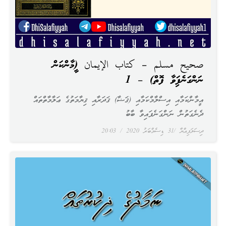
صحيح مسلم – كتاب الإيمان (އީމާންކަން
ނަންގަނެފައިވާ ފޮތް) – 1
އީމާންކަމާއި އިސްލާމްކަމާއި (ޤަޟާ) ޤަދަރާއި ޤިޔާމަތުގެ ޢަލާމާތްތައް
ދެނެގަތުން ނަންގަނެފައިވާ ބާބު
ދިސަލަފިއްޔާ
31 ޑިސެމްބަރު 2020
20:03