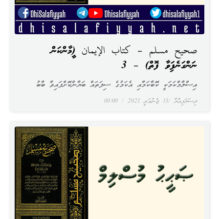
صحيح مسلم – كتاب الإيمان (އީމާންކަން
ނަންގަނެފައިވާ ފޮތް) – 3
އިސްލާމްކަމަކީ ކޮބާކަމާއި އެކަމުގެ ސިފަތައް ބަޔާންކޮށްފައިވާ ބާބު
ދިސަލަފިއްޔާ
13 ޖެނުއަރީ 2021
00:00