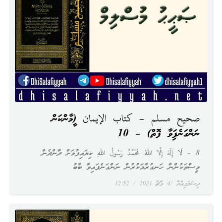
صحيح مسلم – كتاب الإيمان (އީމާންކަން
ނަންގަނެފައިވާ ފޮތް) – 10
8 – لَا إِلَهَ إِلَّا اللهُ مُحَمَّدٌ رَسُولُ اللهِ ކިޔައިފުމަށް ދާންދެން
މީސްތަކުންނާ ހަނގުރާމަކުރުން ނަންގަނެފައިވާ ބާބު
ދިސަލަފިއްޔާ
4 މާޗް 2021
12:52