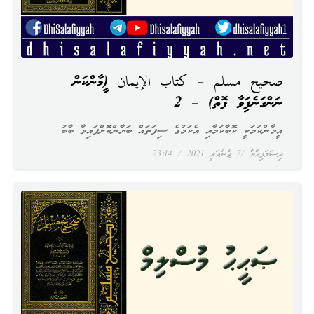
صحيح مسلم – كتاب الإيمان (އީމާންކަން
ނަންގަނެފައިވާ ފޮތް) – 2
އީމާންކަމަކީ ކޮބާކަމާއި އެކަމުގެ ސިފަތައް ބަޔާންކޮށްފައިވާ ބާބު
ދިސަލަފިއްޔާ
7 ޖެނުއަރީ 2021
23:14