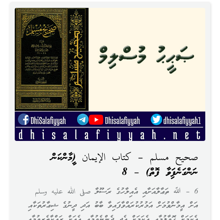
صحيح مسلم – كتاب الإيمان (އީމާންކަން
ނަންގަނެފައިވާ ފޮތް) – 8
6 – ﷲ ތަޢާލާއަށާއި އެއިލާހުގެ ރަސޫލާ صلى الله عليه وسلم
އަށް އީމާންވުމަށް އަމުރުކުރައްވާފައިވާ ބާބު އަދި ދީނުގެ ޝިޢާރުތަކާއި
އެކަމަށް ގޮވާލުމާއި އެކަމަށް އެދި ދެންނެވުމާއި އެއަށް ރައްކާތެރިވުމާއި