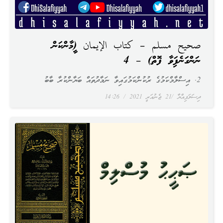
صحيح مسلم – كتاب الإيمان (އީމާންކަން
ނަންގަނެފައިވާ ފޮތް) – 4
2. އިސްލާމްކަމުގެ ރުކުންކަމުގައިވާ ނަމާދުތައް ބަޔާންކުރާ ބާބު
ދިސަލަފިއްޔާ
21 ޖެނުއަރީ 2021
14:26