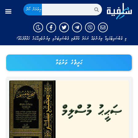
އިތުރަށް ހޯދާ
މި ވެބްސައިޓުގައިވާ ލިޔުންތައް ނަކަލު ކުރާނަމަ މި ވެބްސައިޓަށާއި ލިޔުންތެރިއާއަށް ހަވާލާދެއްވާ!
ޙަދީޘްގެ ތަރުޖަމާ