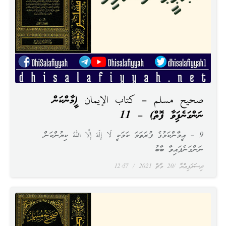
صحيح مسلم – كتاب الإيمان (އީމާންކަން
ނަންގަނެފައިވާ ފޮތް) – 11
9 – އީމާންކަމުގެ ފުރަތަމަ ކަމަކީ لَا إِلَهَ إِلَّا اللهُ ކިޔުންކަން
ނަންގަނެފައިވާ ބާބު
ދިސަލަފިއްޔާ
20 މާޗް 2021
12:57