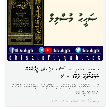
صحيح مسلم – كتاب الإيمان (އީމާންކަން
ނަންގަނެފައިވާ ފޮތް) – 9
7 – ޝަހާދަތުގެ ދެކަލިމައަށާއި އިސްލާމްދީނުގެ ޝިޢާރުތަކަށް ގޮވާލުން
ނަންގަނެފައިވާ ބާބު
ދިސަލަފިއްޔާ
25 ފެބްރުއަރީ 2021
23:26