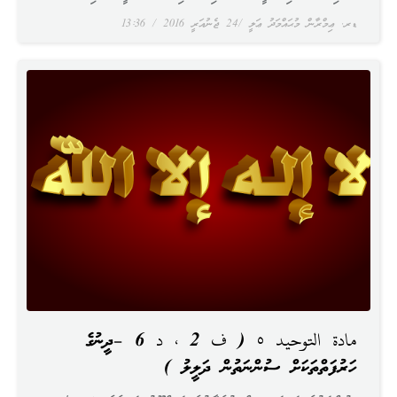
ޑރ. ޢިމްރާން މުޙައްމަދު ޢަލީ
24 ޖެނުއަރީ 2016
13:36
مادة التوحيد ٥ ( ف 2 ، د 6 –ދީނުގެ
ހަރުފަތްތަކަށް ސުންނަތުން ދަލީލު )