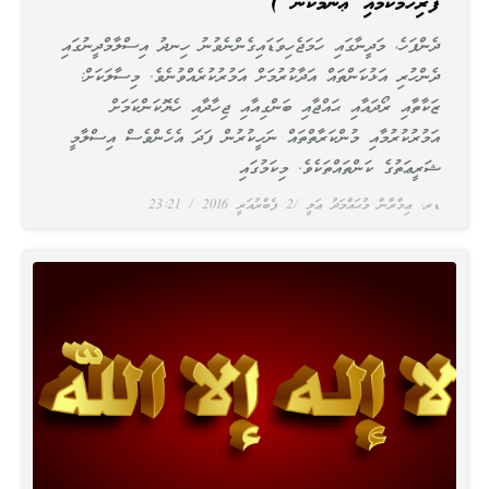
ފުރިހަމަކަމާއި ޢާންމުކަން )
ދެންފަހެ، މަދީނާގައި ހަމަޖެހިވަޑައިގެންނެވުނު ހިނދު އިސްލާމްދީނުގައި
ދެންހުރި އަޅުކަންތައް އަދާކުރުމަށް އަމުރުކުރެއްވުނެވެ. މިސާލަކަށް:
ޒަކާތާއި ރޯދައާއި ޙައްޖާއި ބަންގިއާއި ޖިހާދާއި ހެޔޮކަންކަމަށް
އަމުރުކުރުމާއި މުންކަރާތްތައް ނަހީކުރުން ފަދަ އެހެންވެސް އިސްލާމީ
ޝަރީޢަތުގެ ކަންތައްތަކެވެ. މިކަމުގައި
ޑރ. ޢިމްރާން މުޙައްމަދު ޢަލީ
2 ފެބްރުއަރީ 2016
23:21