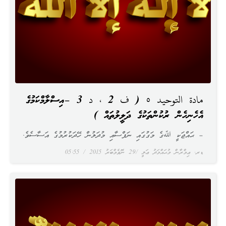
مادة التوحيد ٥ ( ف 2 ، د 3 –އިސްލާމްކަމުގެ
އެހެނިހެން ރުކުންތަކުގެ ދަލީލުތައް )
– ޙައްޖަކީ ﷲގެ މަގުގައި ނަފްސާއި މުދަލުން ހޭދަކުރުމުގެ އަސާސެވެ.
ޑރ. ޢިމްރާން މުޙައްމަދު ޢަލީ
29 ނޮވެމްބަރު 2015
05:55