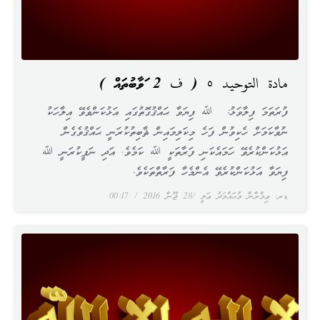
مادة التوحيد ٥ ( ف 2 ޖަވާބުތައް )
ފުރަތަމަ ފިލާވަޅު: ﷲ ފިޔަވާ ޙައްޤުގޮތުގައި އަޅުކަންވެވޭ އިލާހަކު
ނުވާކަމަށް ހެކިވުން ފަހެ މިކަލިމައިން ޘާބިތުކުރަނީ ޙައްޤުވެގެން
އަޅުކަންކުރެވޭ ހަމައެކަނި ފަރާތަކީ ﷲ ކަމެވެ. އަދި ނަފީކުރަނީ ﷲ
ފިޔަވާ އަޅުކަންކުރެވޭ އެންމެހާ ފަރާތްތަކެވެ.
ޑރ. ޢިމްރާން މުޙައްމަދު ޢަލީ
28 ޖޫން 2016
00:17