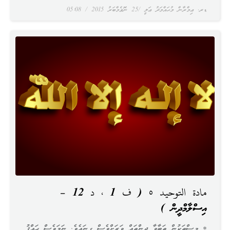
ޑރ. ޢިމްރާން މުޙައްމަދު ޢަލީ
25 ނޮވެމްބަރު 2015
05:08
مادة التوحيد ٥ ( ف 1 ، د 12 –
އިސްލާމްދީން )
* މީސްތަކުން ތަބާވާ ދީންތައް ވަރަށްވެސް ގިނައެވެ. ނަމަވެސް ޙައްޤު