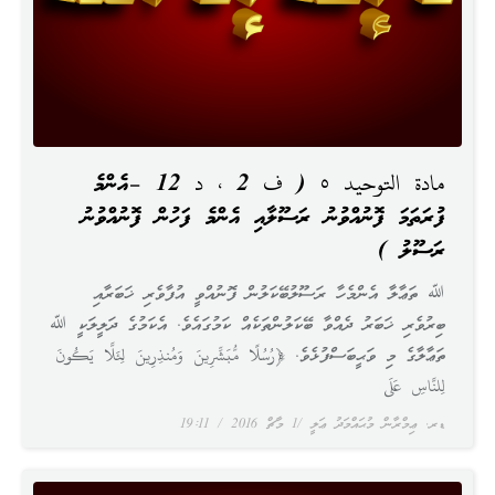
مادة التوحيد ٥ ( ف 2 ، د 12 –އެންމެ
ފުރަތަމަ ފޮނުއްވުނު ރަސޫލާއި އެންމެ ފަހުން ފޮނުއްވުނު
ރަސޫލު )
ﷲ ތަޢާލާ އެންމެހާ ރަސޫލުބޭކަލުން ފޮނުއްވީ އުފާވެރި ޚަބަރާއި
ބިރުވެރި ޚަބަރު ދެއްވާ ބޭކަލުންތަކެއް ކަމުގައެވެ. އެކަމުގެ ދަލީލަކީ ﷲ
ތަޢާލާގެ މި ވަޙީބަސްފުޅެވެ. ﴿رُسُلًا مُّبَشِّرِينَ وَمُنذِرِينَ لِئَلَّا يَكُونَ
لِلنَّاسِ عَلَى
ޑރ. ޢިމްރާން މުޙައްމަދު ޢަލީ
1 މާޗް 2016
19:11