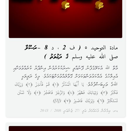
مادة التوحيد ٥ ( ف 2 ، د 8 –ރަސޫލާ
صلى الله عليه وسلم ގެ ދަޢުވަތު )
މާތް ﷲ އެކަލޭގެފާނު ފޮނުއްވީ ޝިރުކުކުރުމުން އިންޛާރު ކުރެއްވުމަށާއި
އެއިލާހުގެ އެއްކައުވަންތަކަމަށް ގޮވާލެއްވުމަށްޓަކައެވެ. މީގެ ދަލީލަކީ
ﷲގެ ވަޙީބަސްފުޅެވެ. يَا أَيُّهَا الْمُدَّثِّرُ ﴿١﴾ قُمْ فَأَنذِرْ ﴿٢﴾ وَرَبَّكَ
فَكَبِّرْ ﴿٣﴾ وَثِيَابَكَ فَطَهِّرْ ﴿٤﴾ وَالرُّجْزَ فَاهْجُرْ ﴿٥﴾ وَلَا تَمْنُن
تَسْتَكْثِرُ ﴿٦﴾ وَلِرَبِّكَ فَاصْبِرْ ﴿٧﴾ ([1])
ޑރ. ޢިމްރާން މުޙައްމަދު ޢަލީ
27 ޖެނުއަރީ 2016
20:13