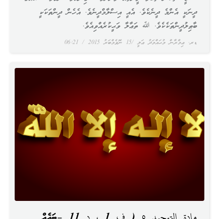
ދީނަކީ އެންމެ ދީނެކެވެ. އެއީ އިސްލާމްދީނެވެ. އެހެން ދީންތަކަކީ
ބާޠިލުދީންތަކެކެވެ. ﷲ ތަޢާލާ ވަޙީކުރެއްވިއެވެ.
ޑރ. ޢިމްރާން މުޙައްމަދު ޢަލީ
15 ނޮވެމްބަރު 2015
06:21
مادة التوحيد ٥ ( ف 1 ، د 11 –ބައެއް