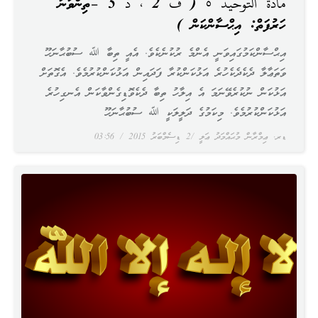
مادة التوحيد ٥ ( ف 2 ، د 5 –ތިންވަނަ
ހަރުފަތް: އިޙްސާންކަން )
އިޙްސާންކަމުގައިވަނީ އެންމެ ރުކުނެކެވެ. އެއީ ތިބާ ﷲ ސުބުޙާނަހޫ
ވަތަޢާލާ ދެކެދެކެހުރެ އަޅުކަންކުރާ ފަދައިން އަޅުކަންކުރުމެވެ. އެގޮތަށް
އަޅުކަން ނުކުރެވޭނަމަ އެ އިލާހު ތިބާ ދެކެވޮޑިގެންވާކަން އެނގިހުރެ
އަޅުކަންކުރުމެވެ. މިކަމުގެ ދަލީލަކީ ﷲ ސުބުޙާނަހޫ
ޑރ. ޢިމްރާން މުޙައްމަދު ޢަލީ
2 ޑިސެމްބަރު 2015
03:56