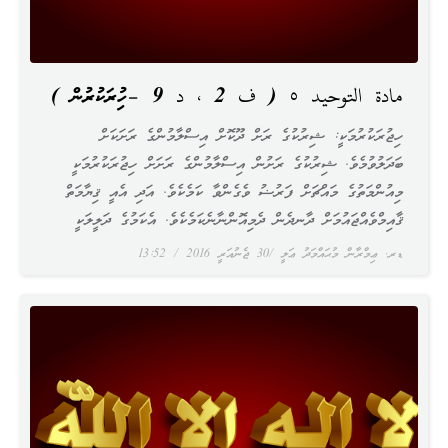
مادة التوحيد ٥ ( ف 2 ، د 9 –ހިޖުރަކުރުން )
ހިޖުރަކުރުމަކީ: ޝިރުކުގެ ރަށް ދޫކޮށް އިސްލާމުންގެ ރަށަކަށް
ބަދަލުވުމެވެ. ޝިރުކުގެ ރަށުން އިސްލާމުންގެ ރަށަށް ހިޖުރަކުރުމަކީ
މިއުންމަތުގެ މައްޗަށް ފަރުޟު ވެގެންވާ ކަމެކެވެ. އަދި އެއީ ޤިޔާމަތް
ޤާއިމްވެއްޖައުމަށް ދާނދެން ދެމިއޮންނާނެކަމެކެވެ. އެކަމުގެ ދަލީލަކީ
ޑރ. ޢިމްރާން މުޙައްމަދު ޢަލީ
30 ޖެނުއަރީ 2016
13:52