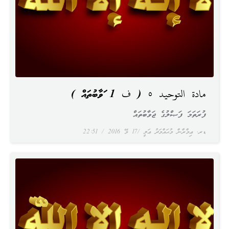
مادة التوحيد ٥ ( ف 1 ޖަވާބުތައް )
ފުރަތަމަ ފަޞްލުގެ ޖަވާބުތައް
ޑރ. ޢިމްރާން މުޙައްމަދު ޢަލީ
17 މޭ 2016
22:51