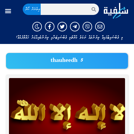
އިތުރަށް ހޯދާ
މި ވެބްސައިޓުގައިވާ ލިޔުންތައް ނަކަލު ކުރާނަމަ މި ވެބްސައިޓަށާއި ލިޔުންތެރިއާއަށް ހަވާލާދެއްވާ!
thauheedh 5