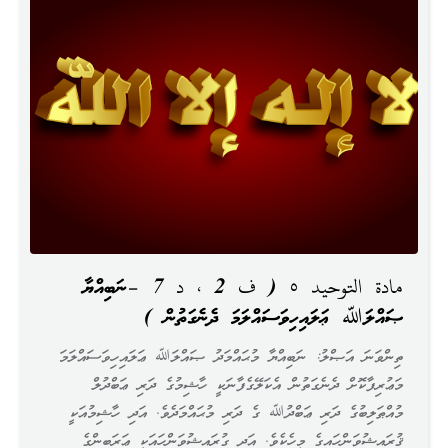
مادة التوحيد ٥ ( ف 2 ، د 7 –ނަބިއްޔާ
ޞައްލަﷲ ޢަލައިހިވަސައްލަމަ ދެނެގަތުން )
ތިންވަނަ އަޞްލު: ނަބިއްޔާ މުޙައްމަދު ޞައްލަﷲ ޢަލައިހިވަސައްލަމަ
މަޢުރިފާކޮށް ދެނެގަތުން އެކަލޭގެފާނަކީ ހާޝިމުގެ ދަރި ޢަބްދުލް
މުއްޠަލިބުގެ ދަރި ޢަބްދުﷲ ގެ ދަރި މުޙައްމަދެވެ. އަދި ހާޝިމުއަކީ
ޤުރައިޝުވަންހައިގެ މީހެކެވެ. އަދި ގުރައިޝުވަންހައަކީ ޢަރަބިންގެ