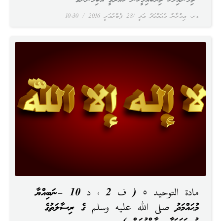
ޑރ. ޢިމްރާން މުޙައްމަދު ޢަލީ
28 ފެބްރުއަރީ 2016
10:30
مادة التوحيد ٥ ( ف 2 ، د 10 –ނަބިއްޔާ
މުޙައްމަދު صلى الله عليه وسلم ގެ ރިސާލަތުގެ