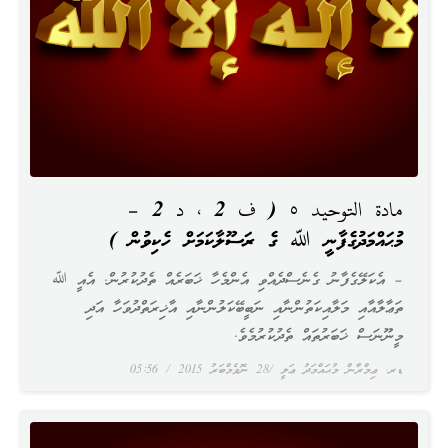
مادة التوحيد ٥ ( ف 2 ، د 2 –
މުޙައްމަދުގެފާނީ ﷲ ގެ ރަސޫލާކަމަށް ހެކިވުން )
– އެކަލޭގެފާނު ގެނެސްދެއްވި އެންމެހާ ޚަބަރެއް ތެދުކުރުން. އެއީ ﷲ
ތަޢާލާއާއި މަލާއިކަތުންނާއި ނަބީބޭކަލުންނާއި އާޚިރަތްދުވަހާ އަދި
މީނޫނަސް ޚަބަރުތައް ތެދުކުރުމެވެ.
ޑރ. ޢިމްރާން މުޙައްމަދު ޢަލީ
28 ނޮވެމްބަރު 2015
05:56