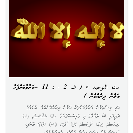
مادة التوحيد ٥ ( ف 2 ، د 11 –މަރުވުމަށްފަހު
އަލުން ދިރުއްވުން )
އަދި މީސްތަކުން މަރުވުމަށްފަހު އަލުން ދިރުއްވޭނެއެވެ. އެކަމުގެ
ދަލީލަކީ ﷲ ތަޢާލާގެ މި ވަޙީބަސްފުޅެވެ. مِنْهَا خَلَقْنَاكُمْ وَفِيهَا
نُعِيدُكُمْ وَمِنْهَا نُخْرِجُكُمْ تَارَةً أُخْرَىٰ ﴿٥٥﴾ ([1]) މާނައީ:
“ތިމަންއިލާހު ތިޔަބައިމީހުން ހެއްދެވީ އެބިމުންނެވެ.