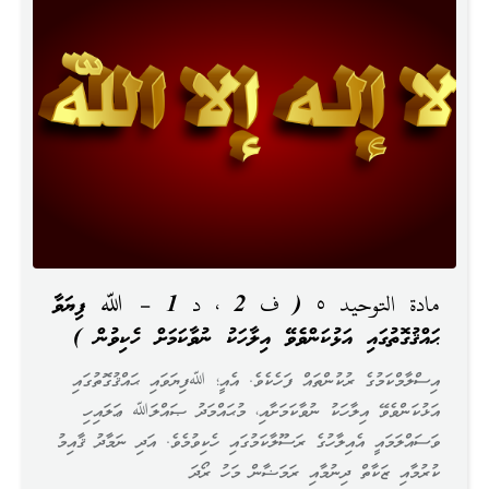
مادة التوحيد ٥ ( ف 2 ، د 1 – ﷲ ފިޔަވާ
ޙައްޤުގޮތުގައި އަޅުކަންވެވޭ އިލާހަކު ނުވާކަމަށް ހެކިވުން )
އިސްލާމްކަމުގެ ރުކުންތައް ފަހެކެވެ. އެއީ؛ ﷲފިޔަވައި ޙައްޤުގޮތުގައި
އަޅުކަންވެވޭ އިލާހަކު ނުވާކަމަށާއި، މުޙައްމަދު ޞައްލަﷲ ޢަލައިހި
ވަސައްލަމައީ އެއިލާހުގެ ރަސޫލާކަމުގައި ހެކިވުމެވެ. އަދި ނަމާދު ޤާއިމު
ކުރުމާއި ޒަކާތް ދިނުމާއި ރަމަޟާން މަހު ރޯދަ