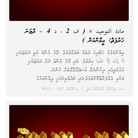
مادة التوحيد ٥ ( ف 2 ، د 4 – ދެވަނަ
ހަރުފަތް: އީމާންކަން )
އީމާންކަމުގެ ހަތްދިހަ އެތައް ބައެއްވެއެވެ. އޭގެ އެންމެ މަތީ ދަރަޖައަކީ
لَا إِلَـٰهَ إِلَّا اللَّـهُ ކިޔުމެވެ. އަދި އޭގެ އެންމެ ދަށު ދަރަޖައަކީ
މަގުމަތީގައި މީހުންނަށް އުނދަގޫވާގޮތަށް ހުންނަ
ތަކެތި އެއްފަރާތްކޮށްލުމެވެ.އަދި ލަދުވެތިކަމަކީ އީމާންކަމުގެ
ޑރ. ޢިމްރާން މުޙައްމަދު ޢަލީ
1 ޑިސެމްބަރު 2015
00:15