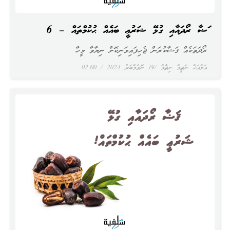
ޤަޟާ ރޯދައާއި ގުޅޭ ޝަރުޢީ ބައެއް ޙުކުމްތައް – 6
ރޯދަތަކެއް ޤަޟާކުރަން ޖެހިފައިވަނިކޮށް ނިޔާވާ މީހާ
އަލްއަޚް ނަޡީމް ނިޡާމް
19 ނޮވެމްބަރު 2024
02:00