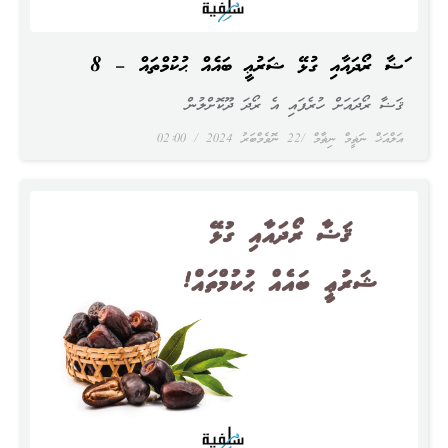
ޤަޟާ ރޯދައާއި ގުޅޭ ޝަރުޢީ ބައެއް ޙުކުމްތައް – 8
ޤަޟާ ރޯދައަށް ހުރެފައި އެ ރޯދަ ދޫކޮށްލުން
އަލްއަޚް ނަޡީމް ނިޡާމް
22 ނޮވެމްބަރު 2024
02:00