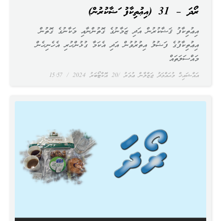
ރޯދަ – 31 (އިޢުތިކާފު ޤަޟާކުރުން)
އިޢުތިކާފު ޤަޟާކުރުން އަދި ޒަމާނުގެ ގޮތުންނާއި މަކާނުގެ ގޮތުން
އިޢުތިކާފުގެ ފަޟުލު އިތުރުވުން އަދި އެކަމާ ގުޅުންހުރި އެހެނިހެން
މައްސަލަތައް
އައްޝައިޚް މުޙައްމަދު ޖަޒްލާން ޢުމަރު
20 އޮކްޓޯބަރު 2024
15:57