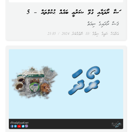
ޤަޟާ ރޯދައާއި ގުޅޭ ޝަރުޢީ ބައެއް ޙުކުމްތައް – 5
ޤަޟާ ރޯދައިގެ ނިޔަތް
އަލްއަޚް ނަޡީމް ނިޡާމް
13 ނޮވެމްބަރު 2024
21:35