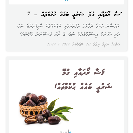
ޤަޟާ ރޯދައާއި ގުޅޭ ޝަރުޢީ ބައެއް ޙުކުމްތައް – 7
ރަމަޟާން މަހުގެ ދުވާލުގެ ވަޤުތެއްގައި ކުޑަކުއްޖަކު ބާލިޣުވެއްޖެ ނަމަ،
އަދި ކާފަރަކު އިސްލާމުވެއްޖެ ނަމަ، އެ ރޯދަ ޤަޟާކުރަން ޖެހޭނެތަ؟
އަލްއަޚް ނަޡީމް ނިޡާމް
21 ނޮވެމްބަރު 2024
21:24