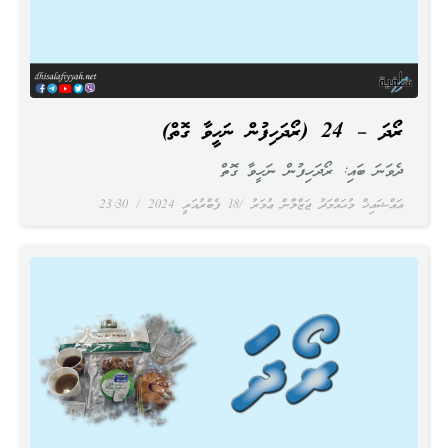
ރޯދަ – 24 (ރޯދަހިފުން ނަހީވާ ގޮތް)
ދެވަނަ ބައި: ރޯދަހިފުން ނަހީވާ ގޮތް
އައްޝައިޚް މުޙައްމަދު ޖަޒްލާން ޢުމަރު
18 ފެބްރުއަރީ 2024
23:30