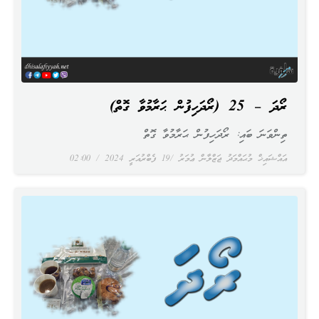
ރޯދަ – 25 (ރޯދަހިފުން ޙަރާމުވާ ގޮތް)
ތިންވަނަ ބައި: ރޯދަހިފުން ޙަރާމުވާ ގޮތް
އައްޝައިޚް މުޙައްމަދު ޖަޒްލާން ޢުމަރު
19 ފެބްރުއަރީ 2024
02:00