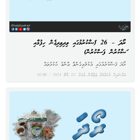
ރޯދަ – 26 (ޤަޟާކުރުމުގައި ވިދިވިދިގެން ހިފުމާއި
ޤަޟާކުރުން ފަސްކުރުން)
ރޯދަ ޤަޟާކުރުމުގައި އެކުލެވިގެންވާ ޢާންމު ޙުކުމުތައް
އައްޝައިޚް މުޙައްމަދު ޖަޒްލާން ޢުމަރު
12 މާޗް 2024
02:00