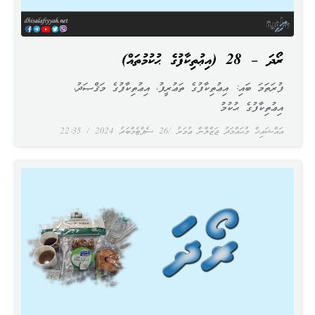
ރޯދަ – 28 (އިޢުތިކާފުގެ ޙުކުމުތައް)
ފުރަތަމަ ބައި: އިޢުތިކާފުގެ ތަޢުރީފު، އިޢުތިކާފުގެ މަޤްޞަދު،
އިޢުތިކާފުގެ ޙުކުމު
އައްޝައިޚް މުޙައްމަދު ޖަޒްލާން ޢުމަރު
26 ސެޕްޓެމްބަރު 2024
22:35