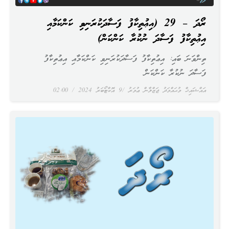
ރޯދަ – 29 (އިޢުތިކާފު ފަސާދަކުރަނިވި ކަންކަމާއި
އިޢުތިކާފު ފަސާދަ ނުކުރާ ކަންކަން)
ތިންވަނަ ބައި: އިޢުތިކާފު ފަސާދަކުރަނިވި ކަންކަމާއި އިޢުތިކާފު
ފަސާދަ ނުކުރާ ކަންކަން
އައްޝައިޚް މުޙައްމަދު ޖަޒްލާން ޢުމަރު
9 އޮކްޓޯބަރު 2024
02:00