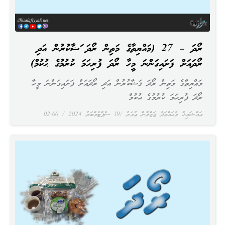
ރޯދަ – 27 (މައްޔިތާގެ މަތިން ރޯދަ ޤަޟާކުރުން އަދި
ރޯދައަށް ފަށައިގަންނަ މީހާ ރޯދަ ފުރިހަމަ ކުރުމުގެ ޙުކުމް)
މައްޔިތާގެ މަތިން ރޯދަ ޤަޟާކުރުން އަދި ރޯދައަށް ފަށައިގަންނަ މީހާ
ރޯދަ ފުރިހަމަ ކުރުމުގެ ޙުކުމް
އައްޝައިޚް މުޙައްމަދު ޖަޒްލާން ޢުމަރު
19 ސެޕްޓެމްބަރު 2024
02:00