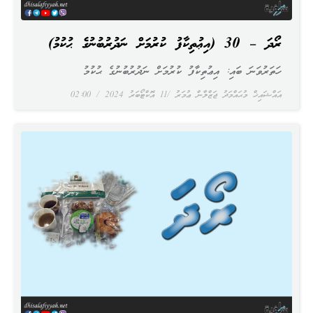
ރޯދަ – 30 (އިޢުތިކާފު ކުރުމަށް ނަދުރުބުނުގެ ޙުކުމު)
ހަތަރުވަނަ ބައި: އިޢުތިކާފު ކުރުމަށް ނަދުރުބުނުގެ ޙުކުމު
އައްޝައިޚް މުޙައްމަދު ޖަޒްލާން ޢުމަރު
11 އޮކްޓޯބަރު 2024
02:00