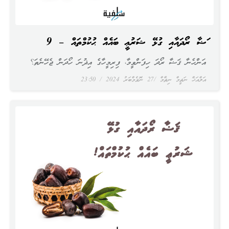
ޤަޟާ ރޯދައާއި ގުޅޭ ޝަރުޢީ ބައެއް ޙުކުމްތައް – 9
އަންހެނާ ޤަޟާ ރޯދަ ހިފަންވީމާ، ފިރިމީހާގެ އިޛުނަ ހޯދަން ޖެހޭނެތަ؟
އަލްއަޚް ނަޡީމް ނިޡާމް
27 ނޮވެމްބަރު 2024
23:50