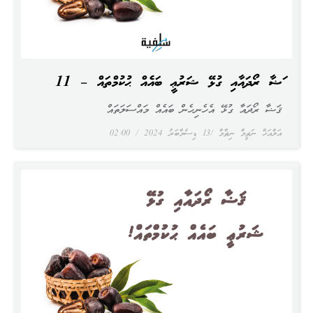
ޤަޟާ ރޯދައާއި ގުޅޭ ޝަރުޢީ ބައެއް ޙުކުމްތައް – 11
ޤަޟާ ރޯދައާ ގުޅޭ އެހެނިހެން ބައެއް މައްސަލަތައް
އަލްއަޚް ނަޡީމް ނިޡާމް
13 ޑިސެމްބަރު 2024
02:00