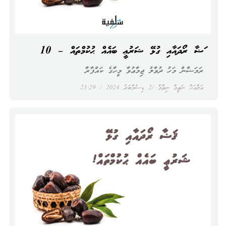
ޤަޟާ ރޯދައާއި ގުޅޭ ޝަރުޢީ ބައެއް ޙުކުމްތައް – 10
ރަމަޟާން މަހު ދުވާލު ޖިމާޢުވާ މީހާގެ ކައްފާރާ
އަލްއަޚް ނަޡީމް ނިޡާމް
2 ޑިސެމްބަރު 2024
23:29