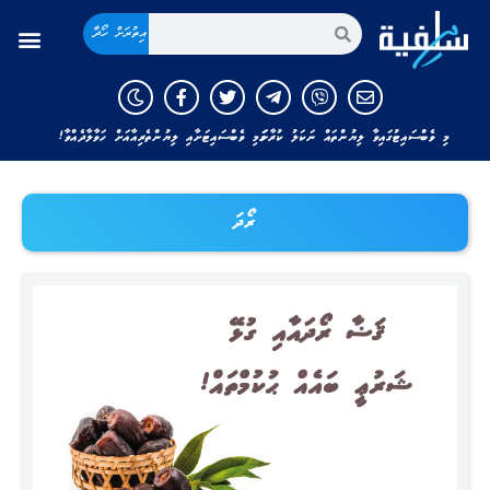
އިތުރަށް ހޯދާ
މި ވެބްސައިޓުގައިވާ ލިޔުންތައް ނަކަލު ކުރާނަމަ މި ވެބްސައިޓަށާއި ލިޔުންތެރިއާއަށް ހަވާލާދެއްވާ!
ރޯދަ