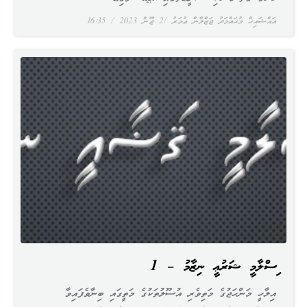
އައްޝައިޚް މުޙައްމަދު ޖަޒްލާން ޢުމަރު
2 ޖޫން 2023
16:35
އިސްލާމީ ޝަރުޢީ ނިޒާމު – 1
އިލާހީ މަންހަޖުގެ މަތިވެރި އުސޫލުތަކުގެ މަތީގައި ބިނާވެފައިވާ