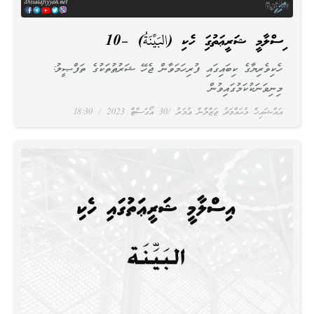
އިސްލާމީ ޝަރީޢަތުގައި ހެކި (البَيِّنَةُ) –10
ހެކިވެރިޔާގެ ކިބައިގައި ފުރިހަމަވާން ޖެހޭ ޝަރުޠުތަކުގެ ތަފްޞީލު:
މިނިވަނަކުކަމުގައިވުން
އައްޝައިޚް މުޙައްމަދު ޖަޒްލާން ޢުމަރު
30 އޯގަސްޓް 2023
18:30