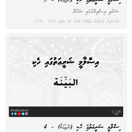
އިސްލާމީ ޝަރީޢަތުގައި ހެކި (البَيِّنَةُ) – 5
ޝަރުޢީ އިޞްޠިލާޙުގައި ޝަހާދާ
އައްޝައިޚް މުޙައްމަދު ޖަޒްލާން ޢުމަރު
30 ޖުލައި 2023
23:56
އިސްލާމީ ޝަރީޢަތުގައި ހެކި (البَيِّنَةُ) – 4