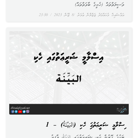
ވަސީލަތްތައް (ހެކީގެ ބާވަތްތައް)
އައްޝައިޚް މުޙައްމަދު ޖަޒްލާން ޢުމަރު
8 ޖޫން 2023
23:30
އިސްލާމީ ޝަރީޢަތުގައި ހެކި (البَيِّنَةُ) – 1
ބަހުގެ ގޮތުން ހެކި، ޝަރީޢަތުގައި البَيِّنَةُ، ވާޤިޢު