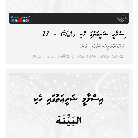
އިސްލާމީ ޝަރީޢަތުގައި ހެކި (البَيِّنَةُ) – 13
މުރޫއަތްތެރިއަކުކަމުގައި ވުން
އައްޝައިޚް މުޙައްމަދު ޖަޒްލާން ޢުމަރު
4 އޮކްޓޯބަރު 2023
19:52