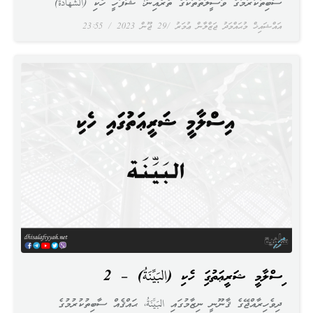
ސާބިތުކުރުމުގެ ވަސީލަތްތަކުގެ ތެރެއިން: ޝަފަހީ ހެކި (الشَّهَادَةُ)
އައްޝައިޚް މުޙައްމަދު ޖަޒްލާން ޢުމަރު
29 ޖޫން 2023
23:55
އިސްލާމީ ޝަރީޢަތުގައި ހެކި (البَيِّنَةُ) – 2
ދިވެހިރާއްޖޭގެ ޤާނޫނީ ނިޒާމުގައި البَيِّنَةُ، ޙައްޤެއް ސާބިތުކުރުމުގެ