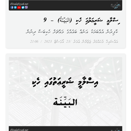
އިސްލާމީ ޝަރީޢަތުގައި ހެކި (البَيِّنَةُ) – 9
ކާފިރުން އެއްބަޔަކު އަނެއް ބައެއްގެ މައްޗަށް ހެކިބަސް ދިނުން
އައްޝައިޚް މުޙައްމަދު ޖަޒްލާން ޢުމަރު
23 އޯގަސްޓް 2023
21:06