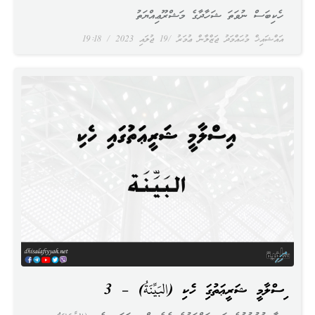
ހެކިބަސް ނުވަތަ ޝަހާދާގެ މަޝްރޫޢިއްޔަތު
އައްޝައިޚް މުޙައްމަދު ޖަޒްލާން ޢުމަރު
19 ޖުލައި 2023
19:18
އިސްލާމީ ޝަރީޢަތުގައި ހެކި (البَيِّنَةُ) – 3