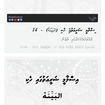
އިސްލާމީ ޝަރީޢަތުގައި ހެކި (البَيِّنَةُ) – 14
މުއްތަހަމަކުކަމުގައި ނުވުން
އައްޝައިޚް މުޙައްމަދު ޖަޒްލާން ޢުމަރު
21 ސެޕްޓެމްބަރު 2024
02:00