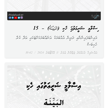
އިސްލާމީ ޝަރީޢަތުގައި ހެކި (البَيِّنَةُ) – 15
މައިންބަފައިންނާއި ދަރީން އެއްބަޔަކު އަނެއްބަޔަކަށްޓަކައި އަދާ ކުރާ
ހެކިބަސް
އައްޝައިޚް މުޙައްމަދު ޖަޒްލާން ޢުމަރު
1 އޮކްޓޯބަރު 2024
10:42