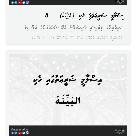
އިސްލާމީ ޝަރީޢަތުގައި ހެކި (البَيِّنَةُ) – 8
ހެކިވެރިޔާގެ ކިބައިގައި ފުރިހަމަވާން ޖެހޭ ޝަރުޠުތަކުގެ ތަފްޞީލު
އައްޝައިޚް މުޙައްމަދު ޖަޒްލާން ޢުމަރު
17 އޯގަސްޓް 2023
14:21