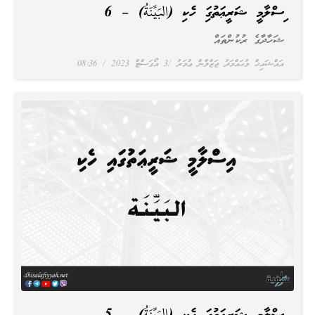
އިސްލާމީ ޝަރީޢަތުގައި ހެކި (البَيِّنَةُ) – 6
ޝަހާދާގެ ރުކުންތައް
އައްޝައިޚް މުޙައްމަދު ޖަޒްލާން ޢުމަރު
3 އޯގަސްޓް 2023
08:36