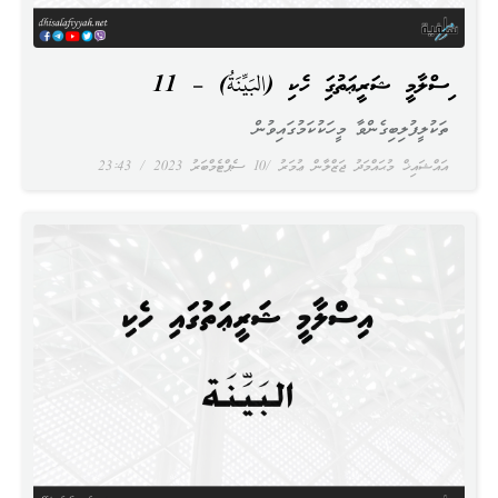
އިސްލާމީ ޝަރީޢަތުގައި ހެކި (البَيِّنَةُ) – 11
ތަކުލީފުލިބިގެންވާ މީހަކުކަމުގައިވުން
އައްޝައިޚް މުޙައްމަދު ޖަޒްލާން ޢުމަރު
10 ސެޕްޓެމްބަރު 2023
23:43