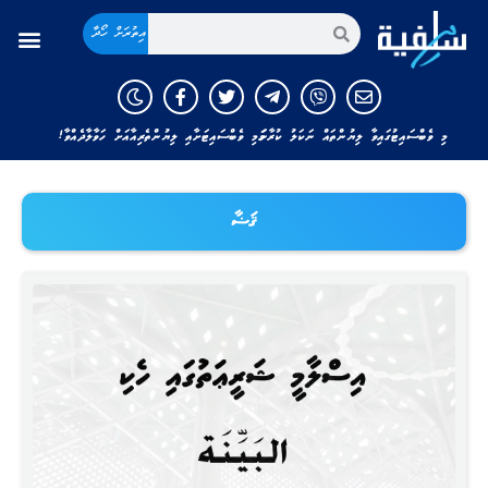
އިތުރަށް ހޯދާ
މި ވެބްސައިޓުގައިވާ ލިޔުންތައް ނަކަލު ކުރާނަމަ މި ވެބްސައިޓަށާއި ލިޔުންތެރިއާއަށް ހަވާލާދެއްވާ!
ޤަޟާ