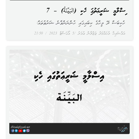
އިސްލާމީ ޝަރީޢަތުގައި ހެކި (البَيِّنَةُ) – 7
ހެކިބަސް ދޭ މީހާގެ ކިބައިގައި ހުންނަންވާނެ ޝަރުޠުތައް:
އައްޝައިޚް މުޙައްމަދު ޖަޒްލާން ޢުމަރު
5 އޯގަސްޓް 2023
21:50