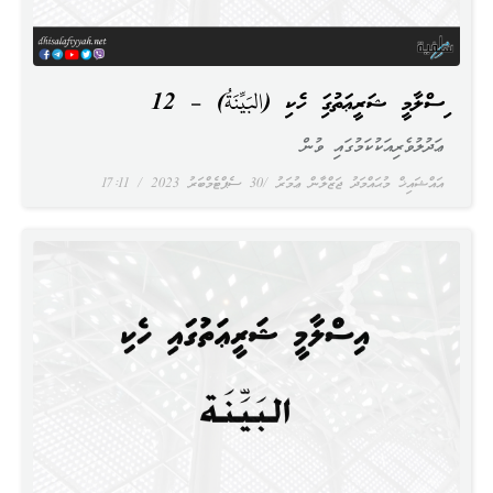
އިސްލާމީ ޝަރީޢަތުގައި ހެކި (البَيِّنَةُ) – 12
ޢަދުލުވެރިއަކުކަމުގައި ވުން
އައްޝައިޚް މުޙައްމަދު ޖަޒްލާން ޢުމަރު
30 ސެޕްޓެމްބަރު 2023
17:11