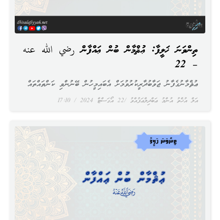
ތިންވަނަ ޚަލީފާ: ޢުޘްމާން ބުން ޢައްފާން رضي الله عنه
– 22
ޢުޘްމާނުގެފާނު ޖަވާބުދާރީކުރުވުމަށް އެބައިމީހުން ބޭނުންވި ކަންތައްތައް
އަލް އުޚްތު އުންމު ޢަބްދިލްޢަފުއްވު
22 އޯގަސްޓް 2024
17:10