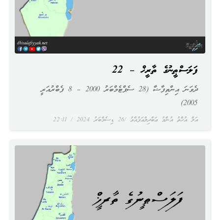
ފަލަސްޠީނުގެ ތާރީޚް – 22
ދެވަނަ އިންތިފާޟާ (28 ސެޕްޓެމްބަރު 2000 – 8 ފެބްރުއަރީ
2005)
އަލް އުޚްތު އުންމު ޢަބްދިލްޢަފުއްވު
26 ޑިސެމްބަރު 2024
22:11