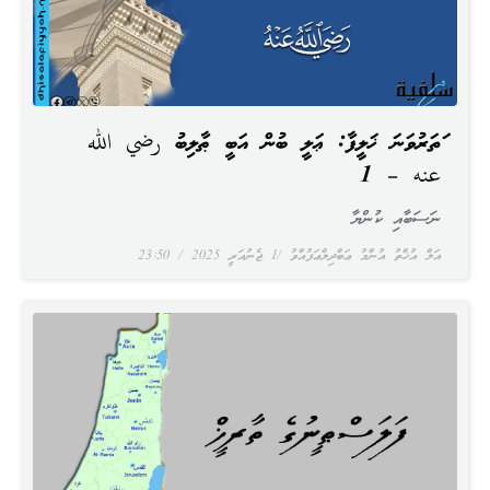
ހަތަރުވަނަ ޚަލީފާ: ޢަލީ ބުން އަބީ ޠާލިބު رضي الله
عنه – 1
ނަސަބާއި ކުންޔާ
އަލް އުޚްތު އުންމު ޢަބްދިލްޢަފުއްވު
1 ޖެނުއަރީ 2025
23:50