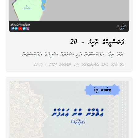
ފަލަސްޠީނުގެ ތާރީޚް – 20
‘ވަޔޭ ރިވާ’ އެއްބަސްވުން އަދި ޝަރަމުއް ޝައިޚުގެ އެއްބަސްވުން
އަލް އުޚްތު އުންމު ޢަބްދިލްޢަފުއްވު
24 ނޮވެމްބަރު 2024
23:36