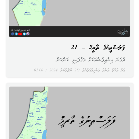
ފަލަސްޠީނުގެ ތާރީޚް – 21
ދެވަނަ އިންތިފާޟާއަކަށް މަގުފަހިވި ކަންކަން
އަލް އުޚްތު އުންމު ޢަބްދިލްޢަފުއްވު
25 ނޮވެމްބަރު 2024
02:00