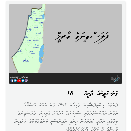
ފަލަސްޠީނުގެ ތާރީޚް – 18
ފުރަތަމަ އިންތިފާޟާއިން ފެށިގެން 1995 ވަނަ އަހަރު އޮސްލޯގެ
ދެވަނަ އެއްބަސްވުމުގައި ސޮއިކުރުމާ ހަމައަށް އައިއިރު، ފަލަސްޠީނުގެ
ބިމުގައި ޔަހޫދީ ދައުލަތުން ހިންގި ލާއިންސާނީ ކަންތައްތަކުގެ ތެރެއިން
މުހިންމު ދެ ކަމެއް ފާހަގަކުރެވެއެވެ.