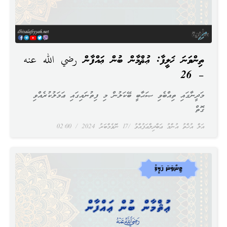
ތިންވަނަ ޚަލީފާ: ޢުޘްމާން ބުން ޢައްފާން رضي الله عنه
– 26
މަދީނާގައި ތިއްބެވި ޞަޙާބީ ބޭކަލުން މި ފިތުނައިގައި ޢަމަލުކުރެއްވި
ގޮތް
އަލް އުޚްތު އުންމު ޢަބްދިލްޢަފުއްވު
17 ނޮވެމްބަރު 2024
02:00