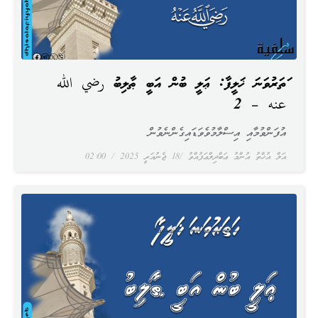
ހަތަރުވަނަ ޚަލީފާ: ޢަލީ ބުން އަބީ ޠާލިބު رضي الله
عنه – 2
އުފަންވުމާއި އިސްލާމުވެވަޑައިގެންނެވުން
އަލް އުޚްތު އުންމު ޢަބްދިލްޢަފުއްވު
18 ޖެނުއަރީ 2025
02:00