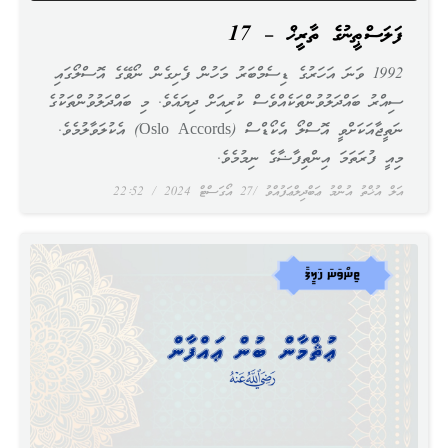
ފަލަސްޠީނުގެ ތާރީޚް – 17
1992 ވަނަ އަހަރުގެ ޑިސެމްބަރު މަހުން ފެށިގެން ނޯވޭގެ އޮސްލޯގައި
ސިއްރު ބައްދަލުވުންތަކެއްވެސް ކުރިއަށް ދިޔައެވެ. މި ބައްދަލުވުންތަކުގެ
ނަތީޖާއަކަށްވީ އޮސްލޯ އެކޯޑްސް (Oslo Accords) އެކުލަވާލުމެވެ.
މިއީ ފުރަތަމަ އިންތިފާޟާގެ ނިމުމެވެ.
އަލް އުޚްތު އުންމު ޢަބްދިލްޢަފުއްވު
27 އޯގަސްޓް 2024
22:52