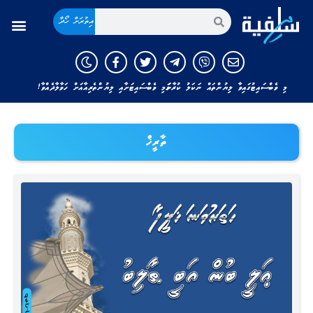
އިތުރަށް ހޯދާ
މި ވެބްސައިޓުގައިވާ ލިޔުންތައް ނަކަލު ކުރާނަމަ މި ވެބްސައިޓަށާއި ލިޔުންތެރިއާއަށް ހަވާލާދެއްވާ!
ތާރީޚް