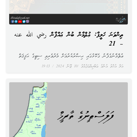
ތިންވަނަ ޚަލީފާ: ޢުޘްމާން ބުން ޢައްފާން رضي الله عنه
– 21
ޢުޘްމާނުގެފާނު ގެކޮޅުގައި ޙިޞާރުކުރުމަށް މެދުވެރިވި ސިޓީގެ ޙަޤީޤަތް
އަލް އުޚްތު އުންމު ޢަބްދިލްޢަފުއްވު
10 ޖޫން 2024
19:13