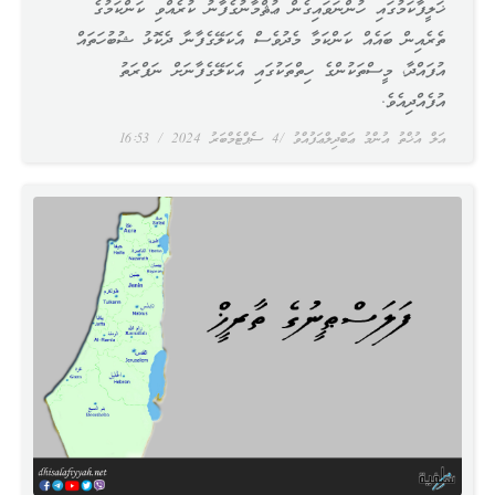
ޚަލީފާކަމުގައި ހުންނަވައިގެން ޢުޘްމާނުގެފާނު ކުރެއްވި ކަންކަމުގެ
ތެރެއިން ބައެއް ކަންކަމާ މެދުވެސް އެކަލޭގެފާނާ ދެކޮޅު ޝުބުހަތައް
އުފައްދާ، މީސްތަކުންގެ ހިތްތަކުގައި އެކަލޭގެފާނަށް ނަފްރަތު
އުފެއްދިއެވެ.
އަލް އުޚްތު އުންމު ޢަބްދިލްޢަފުއްވު
4 ސެޕްޓެމްބަރު 2024
16:53