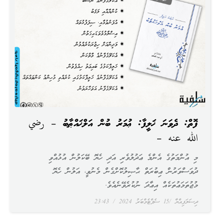
ފޮތް: ދެވަނަ ޚަލީފާ: ޢުމަރު ބުން އަލްޚައްޠާބު – رضي
الله عنه –
މި އުންމަތުގެ އެންމެ ޢަދުލުވެރި އަދި ހެޔޮ ބޭކަލުން އުޅުއްވި
ދުވަސްވަރުން ޢިބުރަތް ޙާޞިލުކޮށްގެން މެނުވީ، އަލުން ހެޔޮ
މުޖުތަމަޢުތަކެއް އިޢާދަ ނުކުރެވޭނެއެވެ.
ދިސަލަފިއްޔާ
15 ސެޕްޓެމްބަރު 2024
23:43