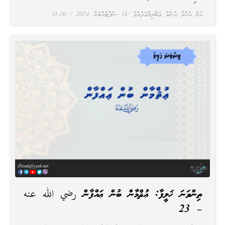
އަލް އުޚްތު އުންމު ޢަބްދިލްޢަފުއްވު
13 ސެޕްޓެމްބަރު 2024
13:20
ތިންވަނަ ޚަލީފާ: ޢުޘްމާން ބުން ޢައްފާން رضي الله عنه
– 23