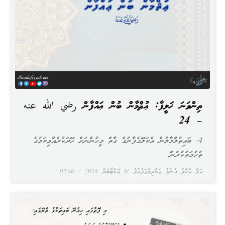
ތިންވަނަ ޚަލީފާ: ޢުޘްމާން ބުން ޢައްފާން رضي الله عنه
– 24
4- ބައިތުލްމާލުން އެކަލޭގެފާނުގެ ގާތް މީހުންނަށް ހޭދަކުރެއްވިކަމުގެ
ތުހުމަތުކުރުން
އަލް އުޚްތު އުންމު ޢަބްދިލްޢަފުއްވު
8 އޮކްޓޯބަރު 2024
02:00