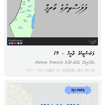
ފަލަސްޠީނުގެ ތާރީޚް – 19
އަލްޚަލީލުގެ އެއްބަސްވުން (Hebron Protocol)
އަލް އުޚްތު އުންމު ޢަބްދިލްޢަފުއްވު
22 އޮކްޓޯބަރު 2024
23:15