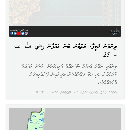
ތިންވަނަ ޚަލީފާ: ޢުޘްމާން ބުން ޢައްފާން رضي الله عنه
– 25
މިނާގައި ނަމާދު ޤަޞްރު ނުކުރައްވާ ފުރިހަމައަށް (ހަތަރު ރަކުޢަތް)
ކުރެއްވުން އަދި އަބޫ ޛައްރުގެފާނު މަދީނާއިން ފޮނުވާލިކަމަށް
ތުހުމަތުކުރުނ
އަލްއަޙް ޢައުފް ޢަބްދުއްސައްތާރު
11 ނޮވެމްބަރު 2024
02:00