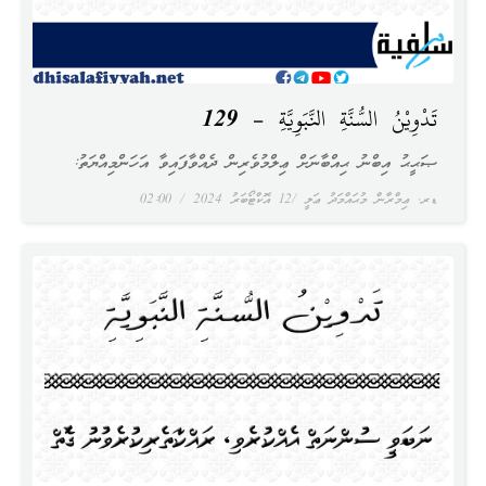
تَدْوِيْنُ السُّنَّةِ النَّبَوِيَّةِ – 129
ޞަޙީޙު އިބްނު ޙިއްބާނަށް ޢިލްމުވެރިން ދެއްވާފައިވާ އަހަންމިއްޔަތު:
ޑރ. ޢިމްރާން މުޙައްމަދު ޢަލީ
12 އޮކްޓޯބަރު 2024
02:00