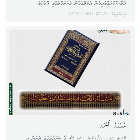
ޚުލާޞާކުރައްވައިގެން އެކަލޭގެފާނު އެކުލަވާލެއްވި ފޮތެކެވެ.
ދިސަލަފިއްޔާ
22 މާޗް 2024
07:29
مُسْنَدُ أَحْمَد
الشيخ شعيب الأرناؤوط رحمه الله ގެ ބެއްލެވުމުގެ ދަށުން މި