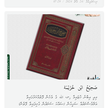
ދިސަލަފިއްޔާ
24 މާޗް 2024
07:29
صَحِيْحُ ابْن خُزَيْمَة
މިއީ އިބްނު ޚުޒައިމާ رحمه الله ގެ އެހެން ފޮތެއްކަމުގައިވާ
އަލްމުސްނަދުއް ޞަޙީޙުން (ޞައްޙަ ސަނަދުން ގުޅިފައިވާ ފޮތުން)