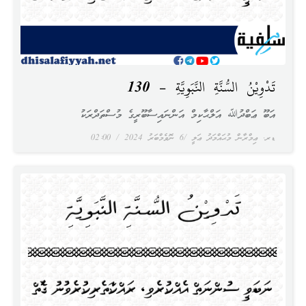
تَدْوِيْنُ السُّنَّةِ النَّبَوِيَّةِ – 130
އަބޫ ޢަބްދުﷲ އަލްޙާކިމް އަންނައިސާބޫރީގެ މުސްތަދްރަކު
ޑރ. ޢިމްރާން މުޙައްމަދު ޢަލީ
6 ނޮވެމްބަރު 2024
02:00