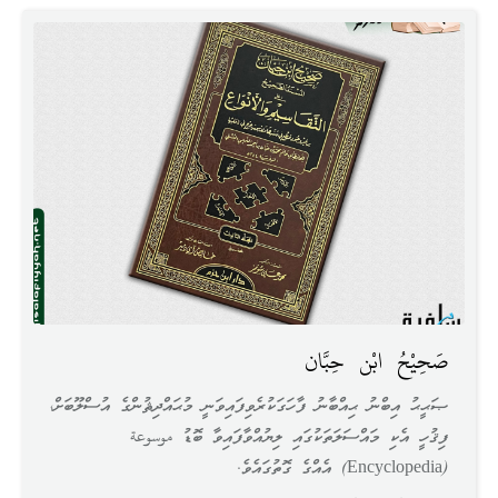
صَحِيْحُ ابْن حِبَّان
ޞަޙީޙު އިބްނު ޙިއްބާނު ފާހަގަކުރެވިފައިވަނީ މުޙައްދިޘުންގެ އުސްލޫބަށް،
ފިޤުހީ އެކި މައްސަލަތަކުގައި ލިޔުއްވާފައިވާ ބޮޑު موسوعة
(Encyclopedia) އެއްގެ ގޮތުގައެވެ.