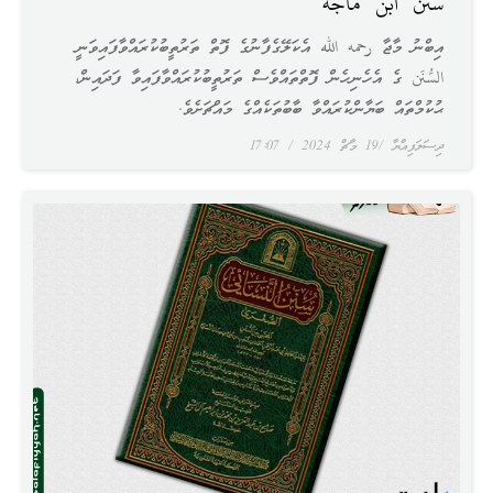
سُنَنُ ابْن مَاجَه
އިބްނު މާޖާ رحمه الله އެކަލޭގެފާނުގެ ފޮތް ތަރުތީބުކުރައްވާފައިވަނީ
السُّنَن ގެ އެހެނިހެން ފޮތްތައްވެސް ތަރުތީބުކުރައްވާފައިވާ ފަދައިން،
ޙުކުމްތައް ބަޔާންކުރައްވާ ބާބުތަކެއްގެ މައްޗަށެވެ.
ދިސަލަފިއްޔާ
19 މާޗް 2024
17:07