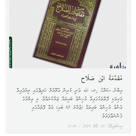
مُقَدِّمَةُ ابْن صَلَاح
އިބްނު ޞަލާޙު رحمه الله ވަނީ ކުރިން ޢުލޫމުލް ޙަދީޘްގައި ލިޔެފައިވާ
ވަކިވަކި ފޮތްތަކުގައިވާ މުހިންމު ބައިތައް ޖަމާކުރައްވާ، މި ޢިލްމުގެ
އެންމެ މުހިންމު ބައިތައް (ޖުމްލަ 65 ބައި) އެއް ފޮތެއްގައި
ގެންނަވާފައެވެ.
ދިސަލަފިއްޔާ
24 މާޗް 2024
23:34