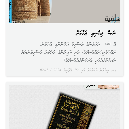
ނަޞްރު ލިބެނިވި ޖަމާޢަތް
އޭ ﷲ! އަޅަމެންގެ މުސްލިމު އަޚުންނާއި އުޚްތުން
ރައްކާތެރިކުރައްވާނދޭވެ! އަދި ކާފިރުންގެ މައްޗަށް މުސްލިމުންނަށް
ނަޞްރުދެއްވައި ގަދަކަންދެއްވާނދޭވެ!
ޑރ. ޢިމްރާން މުޙައްމަދު ޢަލީ
15 އޭޕްރިލް 2024
02:11