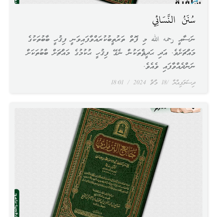
سُنَنُ النَّسَائِي
ނަސާއީ رحمه الله މި ފޮތް ތަރުތީބުކުރައްވާފައިވަނީ ފިޤުހީ ބާބުތަކުގެ
މައްޗަށެވެ. އަދި ޙަދީޘްތަކުން ނެގޭ ފިޤުހީ ޙުކުމުގެ މައްޗަށް ބާބުތަކަށް
ނަންދެއްވާފައި ވެއެވެ.
ދިސަލަފިއްޔާ
18 މާޗް 2024
18:01