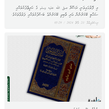
މި ފޮތުގައިވަނީ ރަސޫލާ صلى الله عليه وسلم ގެ ޙަދީޘްފުޅުތަކާއި
ޞަޙާބީ ބޭކަލުންނާ އަދި ތާބިޢީ ބޭކަލުންގެ ބަސްފުޅުތަކާއި ފަތުވާތަކެވެ.
ދިސަލަފިއްޔާ
21 މާޗް 2024
05:29