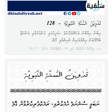
تَدْوِيْنُ السُّنَّةِ النَّبَوِيَّةِ – 128
އިބްނު ޙިއްބާނު އެކަލޭގެފާނުގެ ޞަޙީޙުގައި ގެންގުޅުއްވި މަންހަޖާ
ބެހޭގޮތުން ޢިލްމުވެރިން ދެކިލެއްވި ގޮތް:
ޑރ. ޢިމްރާން މުޙައްމަދު ޢަލީ
19 ސެޕްޓެމްބަރު 2024
19:27