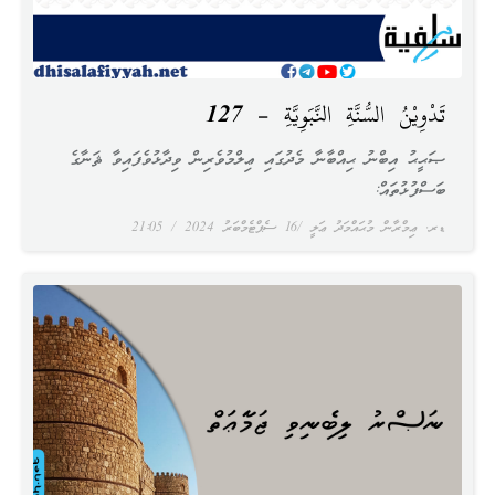
تَدْوِيْنُ السُّنَّةِ النَّبَوِيَّةِ – 127
ޞަޙީޙު އިބްނު ޙިއްބާނާ މެދުގައި ޢިލްމުވެރިން ވިދާޅުވެފައިވާ ޘަނާގެ
ބަސްފުޅުތައް:
ޑރ. ޢިމްރާން މުޙައްމަދު ޢަލީ
16 ސެޕްޓެމްބަރު 2024
21:05