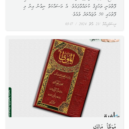
ފޮތްވަނީ ތަޙުޤީޤު ކުރައްވާފައެވެ. އެ މަސައްކަތް ނިމުނު އިރު މި
ފޮތުގައި 50 މުޖައްލަދު ވެއެވެ.
ދިސަލަފިއްޔާ
21 މާޗް 2024
03:17
مُوَطَّأ مَالِك