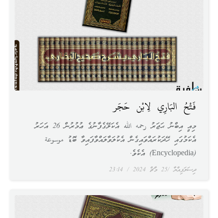
فَتْحُ البَارِي لِابْن حَجَر
މިއީ އިބްނު ޙަޖަރު رحمه الله އެކަލޭގެފާނުގެ ޢުމުރުން 26 އަހަރު
އެކަމުގައި ހޭދަކުރައްވައިގެން އެކުލަވާލައްވާފައިވާ ބޮޑު موسوعة
(Encyclopedia) އެކެވެ.
ދިސަލަފިއްޔާ
25 މާޗް 2024
23:14