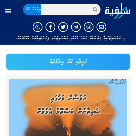
އިތުރަށް ހޯދާ
މި ވެބްސައިޓުގައިވާ ލިޔުންތައް ނަކަލު ކުރާނަމަ މި ވެބްސައިޓަށާއި ލިޔުންތެރިއާއަށް ހަވާލާދެއްވާ!
ޙަދީޘާއި އޭގެ ޢިލްމުތައް