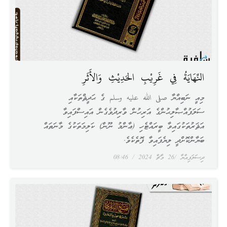
النِّهَايَةُ فِي غَرِيْبِ الحَدِيْثِ وَالأَثَرِ
މިއީ ނަބިއްޔާ صلى الله عليه وسلم ގެ ޙަދީޘްތަކާއި
ސަލަފުއްޞާލިޙުންގެ އަރިހުން ވާރިދުވެގެން އައިސްފައިވާ
އަޘަރުތަކުގައިވާ ބީރައްޓެހި (ޢާންމު ނޫން) ކަލިމަތަކުގެ މާނަތައް
ބަޔާންކޮށްދީ ލިޔެފައިވާ ފޮތެކެވެ.
ދިސަލަފިއްޔާ
26 މާޗް 2024
08:46