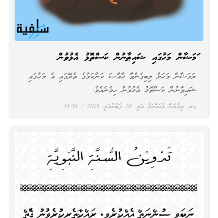
ރަމަޟާން މަހުގައި ޝައިޠާނުން ކަސްތޮޅު އެޅުވުން
ރަމަޟާން މަހަށް ލިބިގެންވާ ޚާއްޞަ ކަންކަމުގެ ތެރޭގައި އެ މަހުގައި
ޝައިޠާނުން ކަސްތޮޅު އެޅުވުން ހިމެނެއެވެ.
ޑރ. ޢިމްރާން މުޙައްމަދު ޢަލީ
18 ފެބްރުއަރީ 2026
14:38