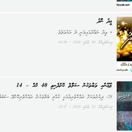
ޢީދު ނަމާދު
* ޢީދު ނަމާދުގައިވަނީ ދެ ރަކުޢަތެވެ.
ދިސަލަފިއްޔާ
30 ޖުލައި 2020
03:56
ޠާޢޫނާއި ވަބާތަކުން ސަލާމަތް ކޮށްދެނިވި 40 ކަމެއް – 14
28- ޛިކުރުތަކަށް ރައްކާތެރިވުމަކީ ކުއްލި ބަލާތަކުން ރައްކާތެރިކޮށްދޭ ސަބަބެއް
ދިސަލަފިއްޔާ
21 ޖުލައި 2020
23:17