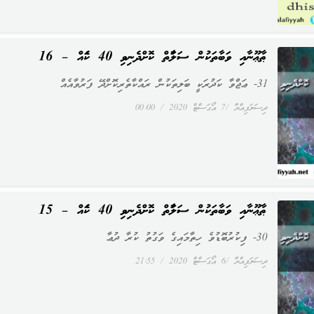
ޠާޢޫނާއި ވަބާތަކުން ސަލާމަތް ކޮށްދެނިވި 40 ކަމެއް – 16
31- ޢަޖްވާ ކަދުރަކީ ބަލިތަކުން ރައްކާތެރިކޮށްދޭ ފަރުވާއެއް
ދިސަލަފިއްޔާ
7 އޯގަސްޓް 2020
00:00
ޠާޢޫނާއި ވަބާތަކުން ސަލާމަތް ކޮށްދެނިވި 40 ކަމެއް – 15
30- ފިކުރުބޮޑުވެ ހިތާމައިގެ ވަގުތު ކުރާ ދުޢާ
ދިސަލަފިއްޔާ
6 އޯގަސްޓް 2020
21:55