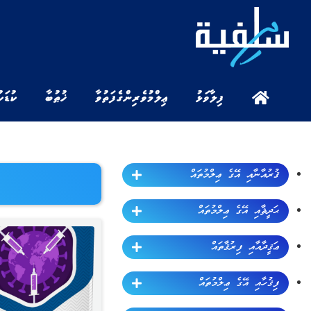
ފިލާވަޅު
ޢިލްމުވެރިންގެ ފަތުވާ
ޚުޠުބާ
ކުޑަކ
ޤުރުއާނާއި އޭގެ ޢިލްމުތައް
ޙަދީޘާއި އޭގެ ޢިލްމުތައް
ޢަޤީދާއާއި ފިރުޤާތައް
ފިޤުހާއި އޭގެ ޢިލްމުތައް