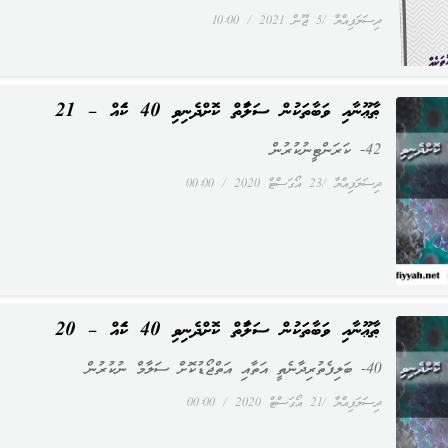
ދިސަލަފިއްޔާ
5 ޖޫން 2021
10:00
ޠާޢޫނާއި ވަބާތަކުން ސަލާމަތް ކޮށްދެނިވި 40 ކަމެއް – 21
42- ކަރަންޓީނުކުރުން
ދިސަލަފިއްޔާ
23 އޯގަސްޓް 2020
00:00
ޠާޢޫނާއި ވަބާތަކުން ސަލާމަތް ކޮށްދެނިވި 40 ކަމެއް – 20
40- ބަލިފެތުރިދާނެތީ އަތާއި އަތްޖޯޑުކޮށް ސަލާމް ނުކުރުން
ދިސަލަފިއްޔާ
21 އޯގަސްޓް 2020
00:00