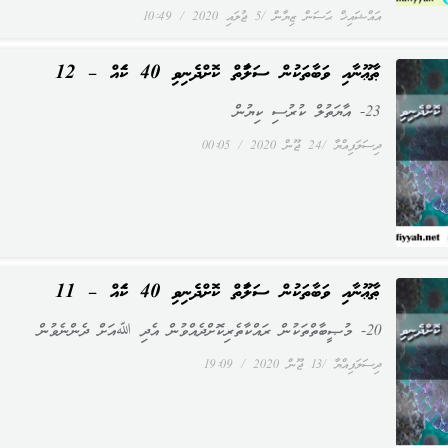
އައްޝައިޚް ޙަސަން ޒިޔާން
5 ޖުލައި 2020
10:49
ޠާޢޫނާއި ވަބާތަކުން ސަލާމަތް ކޮށްދެނިވި 40 ކަމެއް – 12
23- އާޔަތުލް ކުރުސި ކިޔުން
ދިސަލަފިއްޔާ
24 ޖޫން 2020
00:05
ޠާޢޫނާއި ވަބާތަކުން ސަލާމަތް ކޮށްދެނިވި 40 ކަމެއް – 11
20- މުޞީބާތްތަކުން ރައްކާތެރިކޮށްދެއްވުން އެދި ﷲއަށް ދެންނެވުން
ދިސަލަފިއްޔާ
13 ޖޫން 2020
19:09