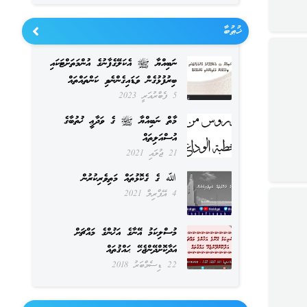
ޚުޠުބާ
ނަބިއްޔާ ﷺ އެކަލޭގެފާނުގެ އުންމަތަށްޓަކައި
ބިރުފުޅުގެން ވަޑައިގެންނެވި ކަންތައްތައް
5 ފެބްރުއަރީ 2023
މާތް ނަބިއްޔާ ﷺ ގެ ވަދާޢީ ޚުތުބާގެ
އުސްއަލިތައް
21 ޖުލައި 2021
ﷲ ގެ ގެކޮޅުތައް މަތިވެރިކުރުން
4 އޭޕްރިލް 2021
މުސްލިކަމު އޭނާގެ އަޚުންގެ މައްޗަށް
އަދާކޮށްދޭންޖެހޭ ޙައްޤުތައް
22 ޑިސެމްބަރު 2018