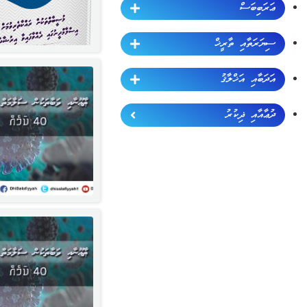
ޢަރަބިބަސް
ސިޔަރަތާއި ތާރީޚް
އަދަބާއި އަޚްލާޤު
ދުޢާއާއި ޛިކުރު