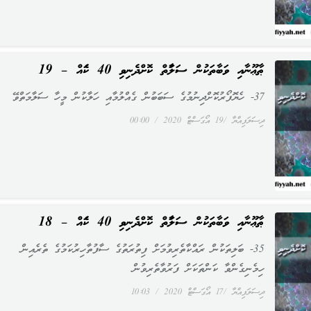
ޠާޢޫނާއި ވަބާތަކުން ސަލާމަތް ކޮށްދެނިވި 40 ކަމެއް – 19
37- ހެޔޮފޯރުކޮށްދިނުމުގެ ސަބަބުން ގެއްލުމާއި ހަލާކުން މީހާ ސަލާމަތްވޭ
ދިސަލަފިއްޔާ
19 އޯގަސްޓް 2020
00:00
ޠާޢޫނާއި ވަބާތަކުން ސަލާމަތް ކޮށްދެނިވި 40 ކަމެއް – 18
35- ބަލިތަކުން ރައްކާތެރިވުމަށް ފިތުރަތުގެ ސާފުތާހިރުކަމުގެ ތެރެއިން
ހިމެނިގެންވާ ކަންތަކަށް ފަރުވާތެރިވުން
ދިސަލަފިއްޔާ
17 އޯގަސްޓް 2020
10:03