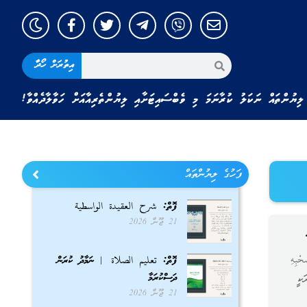
އިތުރަށް ހޯދާ
ލިޔުންތައް ނަކަލު ކުރާނަމަ މި ވެބްސައިޓަށާއި ލިޔުންތެރިއާއަށް ހަވާލާދެއްވާ!
ފަހުގެ ލިޔުންތައް
ފޮތް: شرح العقيدة الواسطية
21 ޖޫން 2026
حْبِهِ
ފޮތް: تعليم الصلاة | ނަމާދު ކުރަން
ދަސްކުރަމާ
ަކީ
21 ޖޫން 2026