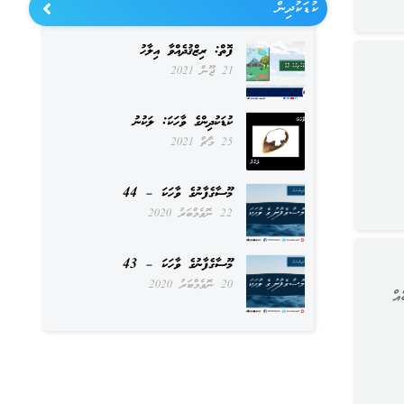
ކުޑަކުދިން
ފޮތް: ރިޒްޤުދެއްވާ އިލާހު
21 ޖޫން 2021
ކުޑަކުދިންގެ ވާހަކަ: ލަކުނު
25 މާޗް 2021
މޫސާގެފާނުގެ ވާހަކަ – 44
22 ނޮވެމްބަރު 2020
މޫސާގެފާނުގެ ވާހަކަ – 43
20 ނޮވެމްބަރު 2020