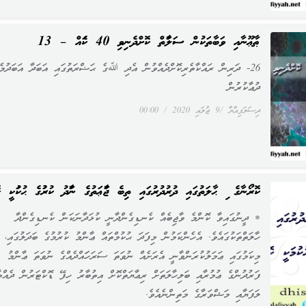
ޠާޢޫނާއި ވަބާތަކުން ސަލާމަތް ކޮށްދެނިވި 40 ކަމެއް – 13
26- ދަރިން ރައްކާތެރިކޮށްދެއްވުން އެދި ﷲގެ ޙަޟްރަތުގައި އަބަދާ އަބަދުމެ
ދުޢާކުރުން
ދިސަލަފިއްޔާ
9 ޖުލައި 2020
00:00
ކޮރޯނާގެ މި ޙާލަތުގައި ދުރުދުރުގައި ތިބެ ޖަމާޢަތުގެ ނަމާދު ކުރުމުގެ ޙުކުމަކީ 
* ދީނުގައިވާ ކޮންމެ ވާޖިބެއް ކެނޑިގެންދާނީ ކުޅަދާނަކަން ކެނޑިގެންދާ
ހާލަތްތަކުގައެވެ. އެހެންކަމުން މިފަދަ ޙުކުމްތައް ޢާންމު ކުރުމުގެ ބަދަލުގައި،
މިކަމުގައި ޢަމަލުކުރަންވާނީ އެރަށެއް ނުވަތަ ސަރަހަައްދެއްގެ ނުވަތަ ޢާންމު
ފަރުދުންގެ ޢުމުރާއި ބަލިހާލަތަށް ރިޢާޔަތްކޮށް އިތުބާރު ހިފޭ ޑޮކްޓަރުން ދެއްވ
ލަފަޔާއި މަޝްވަރާގެ މަތިންނެއެވެ.