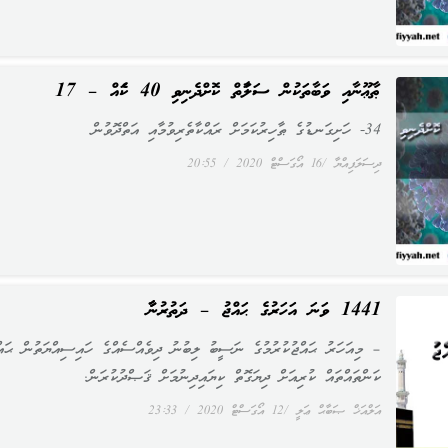
ޠާޢޫނާއި ވަބާތަކުން ސަލާމަތް ކޮށްދެނިވި 40 ކަމެއް – 17
34- ހަށިގަނޑުގެ ޠާހިރުކަމަށް ރައްކާތެރިވުމާއި އަތްދޮވުން
ދިސަލަފިއްޔާ
16 އޯގަސްޓް 2020
20:55
1441 ވަނަ އަހަރުގެ ޙައްޖު – ދަތުރުނާމާ
– މިއަހަރު ޙައްޖުކުރުމުގެ ނަސީބު ލިބުނު ދިވެއްސެއްގެ ހައިސިއްޔަތުން ޙައް
ކަންތައްތައް ކުރިއަށް ދިޔަގޮތް ކިޔައިދިނުމަށް ޤަޞްދުކުރަން.
އަލްއަޚް ޞަބާޙް ޢަލީ
12 އޯގަސްޓް 2020
23:33