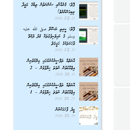
ފޮތް: ޤުރުއާނާއި ސުންނަތުން ތިބާގެ ޢަޤީދާ
ލިބިގަންނާށެވެ!
21 ޖޫން 2026
ފޮތް: ކީރިތި ރަސޫލާ صلى الله عليه
وسلم ގެ ކައިވެނިފުޅުތަކާ މެދު ދެކެވޭ
ވާހަކަތަކުގެ ޙަޤީޤަތް
21 ޖޫން 2026
އާޔަތެއް ތަފްސީރުކުރުމުގައި ޢިލްމުވެރިން
އިޖްމާޢުވުން ނުވަތަ ޚިލާފުވުން – 2
31 މާޗް 2026
އާޔަތެއް ތަފްސީރުކުރުމުގައި ޢިލްމުވެރިން
އިޖްމާޢުވުން ނުވަތަ ޚިލާފުވުން – 1
25 މާޗް 2026
ޢީދު ފާހަގަކުރުން
19 މާޗް 2026