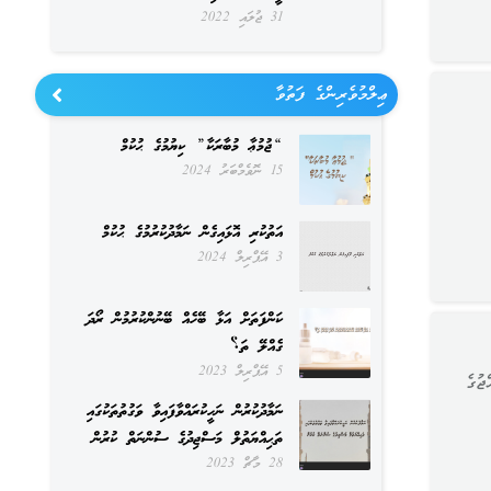
31 ޖުލައި 2022
ޢިލްމުވެރިންގެ ފަތުވާ
“ޖުމުޢާ މުބާރަކާ” ކިޔުމުގެ ޙުކުމް
15 ނޮވެމްބަރު 2024
އަތުކުރި އޮޅައިގެން ނަމާދުކުރުމުގެ ޙުކުމް
3 އޭޕްރިލް 2024
ކަންފަތަށް އަޅާ ބޭހެއް ބޭނުންކުރުމުން ރޯދަ
ގެއްލޭ ތަ؟
5 އޭޕްރިލް 2023
ޖުގެ
ނަމާދުކުރުން ނަހީކުރައްވާފައިވާ ވަގުތުތަކުގައި
ތަޙިއްޔަތުލް މަސްޖިދުގެ ސުންނަތް ކުރުން
28 މާޗް 2023