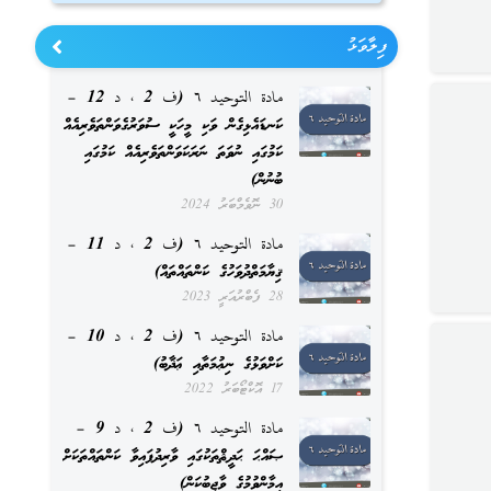
ފިލާވަޅު
مادة التوحيد ٦ (ف 2 ، د 12 –
ކަނޑައެޅިގެން ވަކި މީހަކީ ސުވަރުގެވަންތަވެރިއެއް
ކަމުގައި ނުވަތަ ނަރަކަވަންތަވެރިއެއް ކަމުގައި
ބުނުން)
30 ނޮވެމްބަރު 2024
مادة التوحيد ٦ (ف 2 ، د 11 –
ޤިޔާމަތްދުވަހުގެ ކަންތައްތައް)
28 ފެބްރުއަރީ 2023
مادة التوحيد ٦ (ف 2 ، د 10 –
ކަށްވަޅުގެ ނިޢުމަތާއި ޢަޛާބު)
17 އޮކްޓޯބަރު 2022
مادة التوحيد ٦ (ف 2 ، د 9 –
ޞައްޙަ ޙަދީޘްތަކުގައި ވާރިދުފައިވާ ކަންތައްތަކަށް
އީމާންވުމުގެ ވާޖިބުކަން)