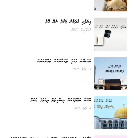
ވިޔަފާރި މުދަލުން ޒަކާތް ނެރޭ ގޮތް
5 އޭޕްރިލް 2025
ރަމަޟާން މަހުގައި ތަކުރާރުކޮށް ޢުމްރާކުރުން
11 މާޗް 2025
އަންހެނާ ނަމާދުކުރަން މިސްކިތަށް ދިޔުމުގެ ޙުކުމް
4 މާޗް 2025