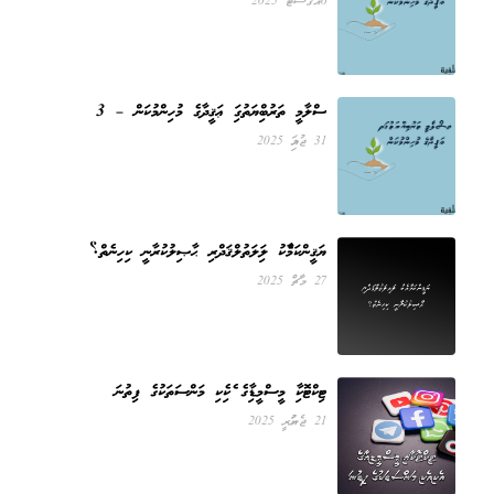
6 އޯގަސްޓް 2025
އިސްލާމީ ތަރުބިއްޔަތުގައި ޢަޤީދާގެ މުހިންމުކަން – 3
31 ޖުލައި 2025
ޔަޤީންކަމާއެކު ލައިލަތުލްޤަދްރި ޙާޞިލުކުރާނީ ކިހިނެތް؟
27 މާޗް 2025
ޓިކްޓޮކާއި މީސްމީޑިއާގެ އެކިއެކި މަންސަތަކުގެ ފިތުނަ
21 ޖެނުއަރީ 2025