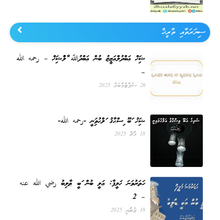
ސިޔަރަތާއި ތާރީޚް
އައްޝައިޚް ޢަބްދުލްޢަޒީޒު ބުން ޢަބްދުﷲ އާލުއްޝައިޚް – رحمه الله
–
26 ސެޕްޓެމްބަރު 2025
ޝައިޚު އަބޫ އިސްޙާޤު އަލްޙުވައިނީ -رحمه الله-
18 މާޗް 2025
ހަތަރުވަނަ ޚަލީފާ: ޢަލީ ބުން އަބީ ޠާލިބު رضي الله عنه
– 2
18 ޖެނުއަރީ 2025