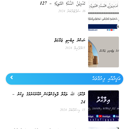
تَدْوِيْنُ السُّنَّةِ النَّبَوِيَّةِ – 127
16 ސެޕްޓެމްބަރު 2024
ނަޞްރު ލިބެނިވި ޖަމާޢަތް
15 އޭޕްރިލް 2024
ޢަޤީދާއާއި ފިރުޤާތައް
އިލްޙާދު: ﷲ ތަޢާލާ ވޮޑިގެންވާކަން އިންކާރުކުރުމުގެ ފިކުރު –
24
15 ޑިސެމްބަރު 2024