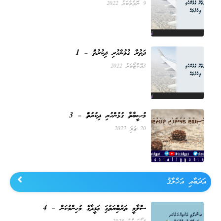
9 ނޮވެމްބަރު 2022
ދަތުރާ ގުޅުންހުރި ޛިކުރުތައް – 1
3 އޮކްޓޯބަރު 2022
މުޞީބާތާ ގުޅުންހުރި ޛިކުރުތައް – 3
20 ޖުލައި 2022
އަދަބާއި އަޚްލާޤު
އިސްލާމީ ތަރުބިއްޔަތުގައި ޢަޤީދާގެ މުހިންމުކަން – 4