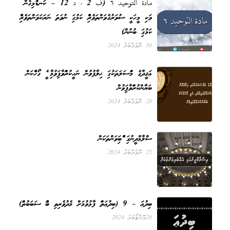
مادة التوحيد ٦ (ف 2 ، د 12 – ކަނޑައެޅިގެން
ވަކި މީހަކީ ސުވަރުގެވަންތަވެރިއެއް ކަމުގައި ނުވަތަ ނަރަކަވަންތަވެރިއެއް
ކަމުގައި ބުނުން)
30 ނޮވެމްބަރު 2024
ޢަޤީދާގެ މައްސަލަތަކުގައި ޚިލާފުވުން ނަހީކުރައްވާފައިވުމާއި އެއީ ގޯހެއްކަން
ބަޔާންކުރައްވާފައިވުން
28 ނޮވެމްބަރު 2024
އިސްލާމްދީނުގައި އެއްބައިވަންތަކަން
25 ނޮވެމްބަރު 2024
ބިދުޢަ – 9 (ބިދުޢަތައް ފާޅުވުމަށް މެދުވެރިވި ބައެއް ސަބަބުތައް)
28 އޮކްޓޯބަރު 2024