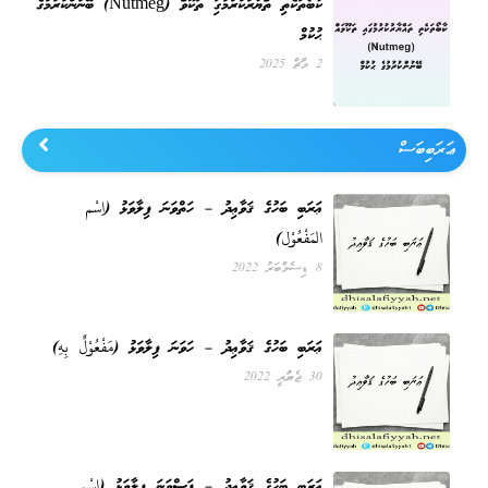
ކާބޯތަކެތި ތައްޔާރުކުރުމުގައި ތަކޫވައް (Nutmeg) ބޭނުންކުރުމުގެ
ޙުކުމް
2 މާޗް 2025
ޢަރަބިބަސް
ޢަރަބި ބަހުގެ ޤަވާޢިދު – ހަތްވަނަ ފިލާވަޅު (اِسْم
المَفْعُوْل)
8 ޑިސެމްބަރު 2022
ޢަރަބި ބަހުގެ ޤަވާޢިދު – ހަވަނަ ފިލާވަޅު (مَفْعُوْلٌ بِهِ)
30 ޖެނުއަރީ 2022
ޢަރަބި ބަހުގެ ޤަވާޢިދު – ފަސްވަނަ ފިލާވަޅު (اِسْم