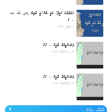
ހަތަރުވަނަ ޚަލީފާ: ޢަލީ ބުން އަބީ ޠާލިބު رضي الله عنه
– 1
1 ޖެނުއަރީ 2025
ފަލަސްޠީނުގެ ތާރީޚް – 22
26 ޑިސެމްބަރު 2024
ފަލަސްޠީނުގެ ތާރީޚް – 21
25 ނޮވެމްބަރު 2024
ދުޢާއާއި ޛިކުރު