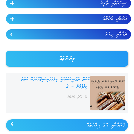
ސިޔަރަތާއި ތާރީޚް
އަދަބާއި އަޚްލާޤު
ދުޢާއާއި ޛިކުރު
ލިޔުންތައް
އާޔަތެއް ތަފްސީރުކުރުމުގައި ޢިލްމުވެރިން އިޖްމާޢުވުން ނުވަތަ
ޚިލާފުވުން – 2
31 މާޗް 2026
ޤުރުއާނާއި އޭގެ ޢިލްމުތައް