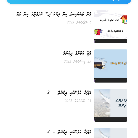
ގެއަށް ވަންނަހިނދު ކިޔާ ޛިކުރު އަދި އާ ހެދުމެއްލާއިރު ކިޔާ ދުޢާ
6 ނޮވެމްބަރު 2023
ޙައްޖާއި ޢުމްރާގެ ޛިކުރުތައް
25 ޑިސެމްބަރު 2022
ދަތުރާ ގުޅުންހުރި ޛިކުރުތައް – 3
23 ނޮވެމްބަރު 2022
ދަތުރާ ގުޅުންހުރި ޛިކުރުތައް – 2