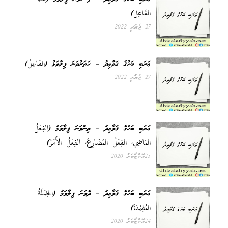
الفَاعِل)
27 ޖެނުއަރީ 2022
ޢަރަބި ބަހުގެ ޤަވާޢިދު – ހަތަރުވަނަ ފިލާވަޅު (الفَاعِلُ)
27 ޖެނުއަރީ 2022
ޢަރަބި ބަހުގެ ޤަވާޢިދު – ތިންވަނަ ފިލާވަޅު (الفِعْلُ
المَاضِي، الفِعْلُ المُضَارِعُ، الفِعْلُ الأَمْرُ)
25 އޮކްޓޯބަރު 2020
ޢަރަބި ބަހުގެ ޤަވާޢިދު – ދެވަނަ ފިލާވަޅު (الجُمْلَةُ
المُفِيْدَةُ)
24 އޮކްޓޯބަރު 2020