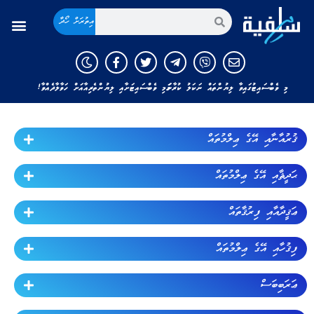
އިތުރަށް ހޯދާ
މި ވެބްސައިޓުގައިވާ ލިޔުންތައް ނަކަލު ކުރާނަމަ މި ވެބްސައިޓަށާއި ލިޔުންތެރިއާއަށް ހަވާލާދެއްވާ!
ޤުރުއާނާއި އޭގެ ޢިލްމުތައް
ޙަދީޘާއި އޭގެ ޢިލްމުތައް
ޢަޤީދާއާއި ފިރުޤާތައް
ފިޤުހާއި އޭގެ ޢިލްމުތައް
ޢަރަބިބަސް