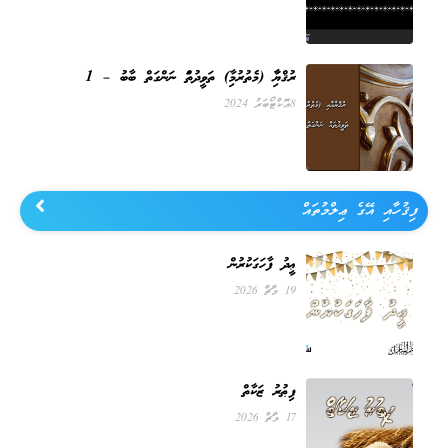
ރުޤްޔާއާއި (މެތުރުމާއި) ތަވީދުތައް ނަންގަތް ބާބު – 1
8 އޮކްޓޯބަރު 2024
ފިޤުހާއި އޭގެ ޢިލްމުތައް
ޢީދު ފާހަގަކުރުން
19 މާޗް 2026
ފިޠުރު ޒަކާތް
17 މާޗް 2026