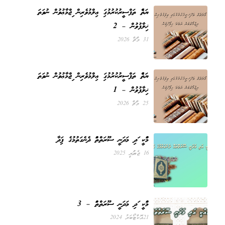
އާޔަތެއް ތަފްސީރުކުރުމުގައި ޢިލްމުވެރިން އިޖްމާޢުވުން ނުވަތަ
ޚިލާފުވުން – 2
31 މާޗް 2026
އާޔަތެއް ތަފްސީރުކުރުމުގައި ޢިލްމުވެރިން އިޖްމާޢުވުން ނުވަތަ
ޚިލާފުވުން – 1
25 މާޗް 2026
މައްކީ އަދި މަދަނީ ސޫރަތްތައް ދެނެގަތުމުގެ ފައިދާ
16 ޖެނުއަރީ 2025
މައްކީ އަދި މަދަނީ ސޫރަތްތައް – 3
21 އޮކްޓޯބަރު 2024